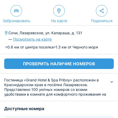
Забронировать
На карте
Поделиться
Сочи, Лазаревское, ул. Калараша, д. 131
—
Посмотреть на карте
0.6 км от центра поселка
1.3 км от Черного моря
ПРОВЕРИТЬ НАЛИЧИЕ НОМЕРОВ
Гостиница «Grand Hotel & Spa Priboy» расположен в
Краснодарском крае в посёлке Лазаревское.
Представлено 100 уютных номеров со всеми
удобствами в комнате для комфортного проживания на
курорте.
По утрам гостей встречает завтрак, который подают по
Доступные номера
меню. В течение дня для постояльцев работают
рестораны и бар. Кроме того, еду и напитки можно
заказать с доставкой в спальню.