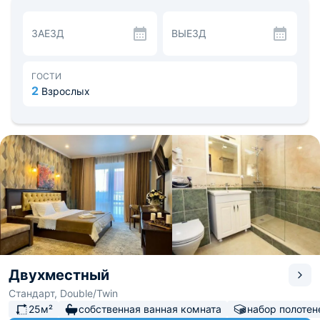
На территории отеля есть бассейн с аквапарком,
проводятся кулинарные мастер-классы, тематические
ЗАЕЗД
ВЫЕЗД
ужины в сопровождении живой музыки. Черноморское
побережье располагается в 1,3 км. Вечером
набережная превращается в самое веселое место на
побережье - отовсюду слышится музыка, звуки
ГОСТИ
радости, восторга от обилия развлекательной
2
Взрослых
программы. Можно помочить ноги или искупаться в
вечернем море, ведь от фонарей весь берег
освещается красивыми красками. Расстояние до жд
вокзала - 1,5 км, до аэропорта - 70,9 км.
Двухместный
Стандарт, Double/Twin
25м²
собственная ванная комната
набор полотен