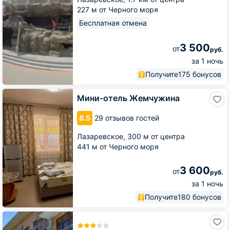
227 м от Черного моря
Бесплатная отмена
3 500
от
руб.
за 1 ночь
Получите
175 бонусов
Мини-
Мини-отель Жемчужина
отель
Жемчужина
8.5
29 отзывов гостей
Лазаревское,
300 м от центра
441 м от Черного моря
3 600
от
руб.
за 1 ночь
Получите
180 бонусов
Отель
Олимпия