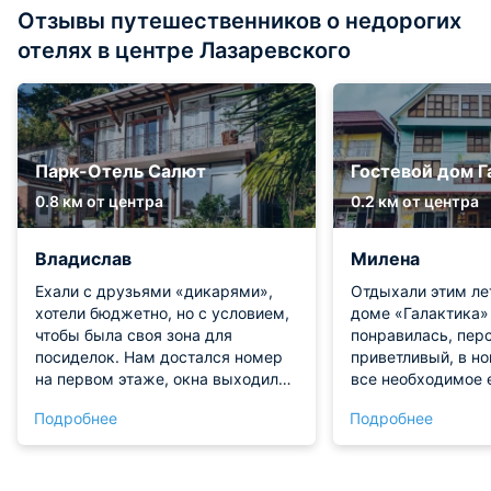
Отзывы путешественников о недорогих
отелях в центре Лазаревского
Парк-Отель Салют
Гостевой дом Г
0.8 км от центра
0.2 км от центра
Владислав
Милена
Ехали с друзьями «дикарями»,
Отдыхали этим ле
хотели бюджетно, но с условием,
доме «Галактика»
чтобы была своя зона для
понравилась, пер
посиделок. Нам достался номер
приветливый, в но
на первом этаже, окна выходили
все необходимое е
прямо на аллею, где постоянно
клевая столовая, 
Подробнее
Подробнее
ходят люди, пришлось шторами
едой Расположение, все рядом.
зашториваться, но это мелочи.
Были всей семьей
Белье свежее, без пятен, и
благодарны за пр
полотенца дали аж три комплекта
Чистота, порядок,