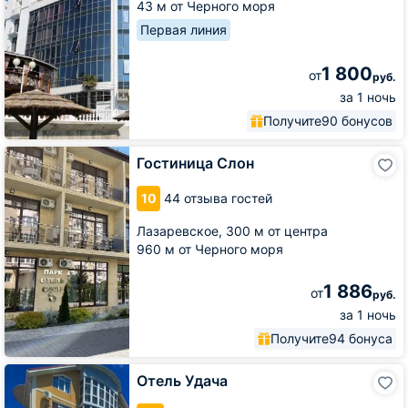
43 м от Черного моря
Первая линия
1 800
от
руб.
за 1 ночь
Получите
90 бонусов
Гостиница
Гостиница Слон
Слон
10
44 отзыва гостей
Лазаревское,
300 м от центра
960 м от Черного моря
1 886
от
руб.
за 1 ночь
Получите
94 бонуса
Отель
Отель Удача
Удача