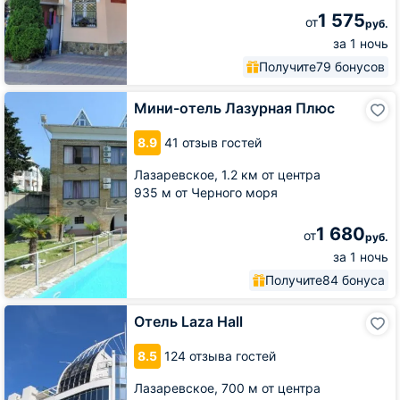
1 575
от
руб.
за 1 ночь
Получите
79 бонусов
Мини-
Мини-отель Лазурная Плюс
отель
Лазурная
8.9
41 отзыв гостей
Плюс
Лазаревское,
1.2 км от центра
935 м от Черного моря
1 680
от
руб.
за 1 ночь
Получите
84 бонуса
Отель
Отель Laza Hall
Laza
Hall
8.5
124 отзыва гостей
Лазаревское,
700 м от центра