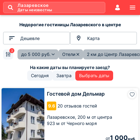
Лазаревское
Даты неизвестны
Недорогие гостиницы Лазаревского в центре
Дешевле
Карта
3
до
5 000
руб.
Отели
2 км до Центр Лазаревс
Сегодня
Завтра
Выбрать даты
Гостевой
Гостевой дом Дельмар
дом
Дельмар
9.6
20 отзывов гостей
Лазаревское,
200 м от центра
923 м от Черного моря
1 000
от
руб.