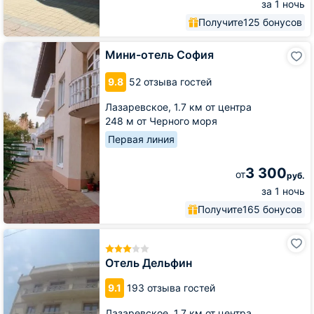
за 1 ночь
Получите
125 бонусов
Мини-
Мини-отель София
отель
София
9.8
52 отзыва гостей
Лазаревское,
1.7 км от центра
248 м от Черного моря
Первая линия
3 300
от
руб.
за 1 ночь
Получите
165 бонусов
Отель
Дельфин
Отель Дельфин
9.1
193 отзыва гостей
Лазаревское,
1.7 км от центра