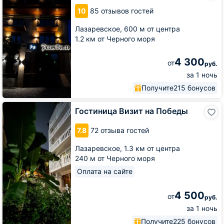
РестВиль
10
85 отзывов гостей
Лазаревское,
600 м от центра
1.2 км от Черного моря
4 300
от
руб.
за 1 ночь
Получите
215 бонусов
Гостиница
Гостиница Визит на Победы
Визит
на
7.8
72 отзыва гостей
Победы
Лазаревское,
1.3 км от центра
240 м от Черного моря
Оплата на сайте
4 500
от
руб.
за 1 ночь
Получите
225 бонусов