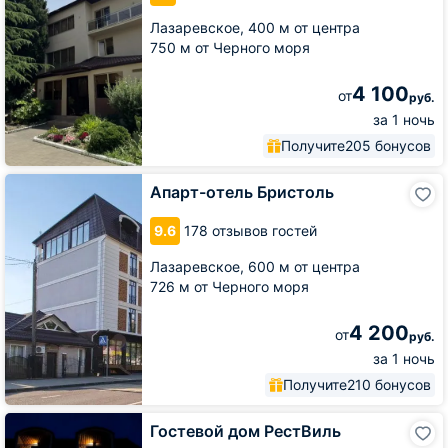
Лазаревское,
400 м от центра
750 м от Черного моря
4 100
от
руб.
за 1 ночь
Получите
205 бонусов
Апарт-
Апарт-отель Бристоль
отель
Бристоль
9.6
178 отзывов гостей
Лазаревское,
600 м от центра
726 м от Черного моря
4 200
от
руб.
за 1 ночь
Получите
210 бонусов
Гостевой
Гостевой дом РестВиль
дом