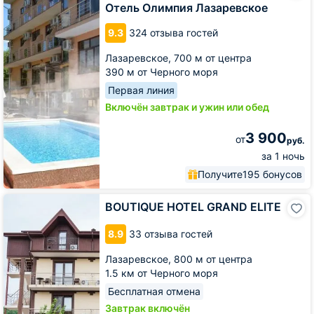
Лазаревское
Отель Олимпия Лазаревское
9.3
324 отзыва гостей
Лазаревское,
700 м от центра
390 м от Черного моря
Первая линия
Включён завтрак и ужин или обед
3 900
от
руб.
за 1 ночь
Получите
195 бонусов
BOUTIQUE
BOUTIQUE HOTEL GRAND ELITE
HOTEL
GRAND
8.9
33 отзыва гостей
ELITE
Лазаревское,
800 м от центра
1.5 км от Черного моря
Бесплатная отмена
Завтрак включён