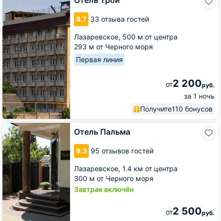
Отель Трой
Трой
8.7
33 отзыва гостей
Лазаревское,
500 м от центра
293 м от Черного моря
Первая линия
2 200
от
руб.
за 1 ночь
Получите
110 бонусов
Отель
Отель Пальма
Пальма
9.3
95 отзывов гостей
Лазаревское,
1.4 км от центра
300 м от Черного моря
Завтрак включён
2 500
от
руб.