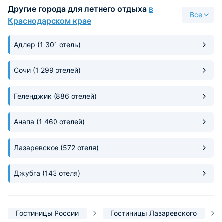
Другие города для летнего отдыха
в
на брата.
понравилось. В с
Все
приедем опять сюда же
Краснодарском крае
большое Альбине,
руководству
Адлер
(1 301 отель)
Сочи
(1 299 отелей)
Геленджик
(886 отелей)
Анапа
(1 460 отелей)
Лазаревское
(572 отеля)
Джубга
(143 отеля)
Гостиницы России
Гостиницы Лазаревского