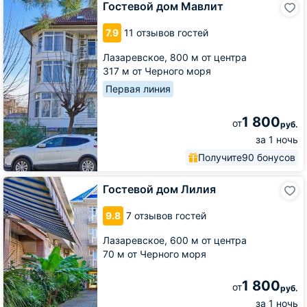
Гостевой дом Мавлит
дом
Мавлит
7.9
11 отзывов гостей
Лазаревское,
800 м от центра
317 м от Черного моря
Первая линия
1 800
от
руб.
за 1 ночь
Получите
90 бонусов
Гостевой
Гостевой дом Лилия
дом
Лилия
9.8
7 отзывов гостей
Лазаревское,
600 м от центра
70 м от Черного моря
1 800
от
руб.
за 1 ночь