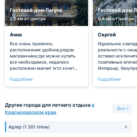
Гостевой дом Лагуна
Гостевой дом 
2.5 км от центра
0.6 км от центра
Анна
Сергей
Все очень прилично,
Идеальное совпа
расположение удобное,рядом
реальности с ожи
магазинчики,где можно купить
оставил исключит
все необходимое, недалеко
позитивные впечат
расположен магнит (кто хочет
Интерьер, безупре
сэкономить на продуктах). Отель
уровень услуг в 
Подробнее
Подробнее
приятный и тихий!
соответствии с и
сайте. Мои ожидан
проживания подтв
все 100, смело с
Другие города для летнего отдыха
в
балл!Отдельно хо
Все
искреннюю благо
Краснодарском крае
администратору в
Зариме. Её удиви
Адлер
(1 301 отель)
внимательное, до
отношение к гост