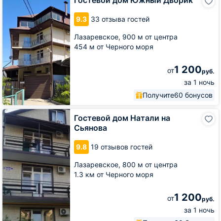
Гостевой дом Южный Дворик
дом
Южный
9.3
33 отзыва гостей
Дворик
Лазаревское,
900 м от центра
454 м от Черного моря
1 200
от
руб.
за 1 ночь
Получите
60 бонусов
Гостевой
Гостевой дом Натали на
дом
Сьянова
Натали
на
9.8
19 отзывов гостей
Сьянова
Лазаревское,
800 м от центра
1.3 км от Черного моря
1 200
от
руб.
за 1 ночь