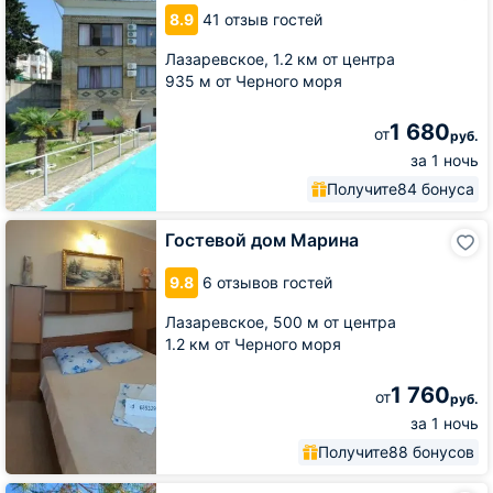
Лазурная
8.9
41 отзыв гостей
Плюс
Лазаревское,
1.2 км от центра
935 м от Черного моря
1 680
от
руб.
за 1 ночь
Получите
84 бонуса
Гостевой
Гостевой дом Марина
дом
Марина
9.8
6 отзывов гостей
Лазаревское,
500 м от центра
1.2 км от Черного моря
1 760
от
руб.
за 1 ночь
Получите
88 бонусов
Гостевой