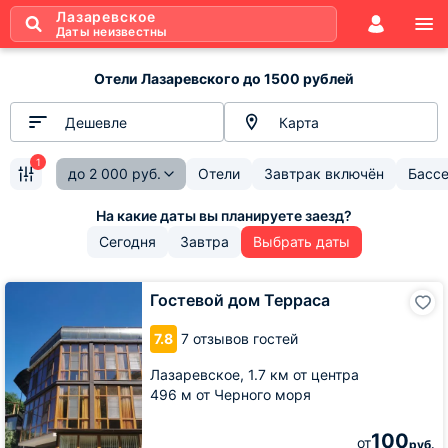
Лазаревское
Даты неизвестны
Отели Лазаревского до 1500 рублей
Дешевле
Карта
1
до
2 000
руб.
Отели
Завтрак включён
Басс
Сегодня
Завтра
Выбрать даты
Гостевой
Гостевой дом Терраса
дом
Терраса
7.8
7 отзывов гостей
Лазаревское,
1.7 км от центра
496 м от Черного моря
100
от
руб.