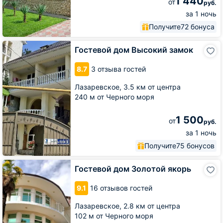
1 440
от
руб.
за 1 ночь
Получите
72 бонуса
Гостевой
Гостевой дом Высокий замок
дом
Высокий
8.7
3 отзыва гостей
замок
Лазаревское,
3.5 км от центра
240 м от Черного моря
1 500
от
руб.
за 1 ночь
Получите
75 бонусов
Гостевой
Гостевой дом Золотой якорь
дом
Золотой
9.1
16 отзывов гостей
якорь
Лазаревское,
2.8 км от центра
102 м от Черного моря