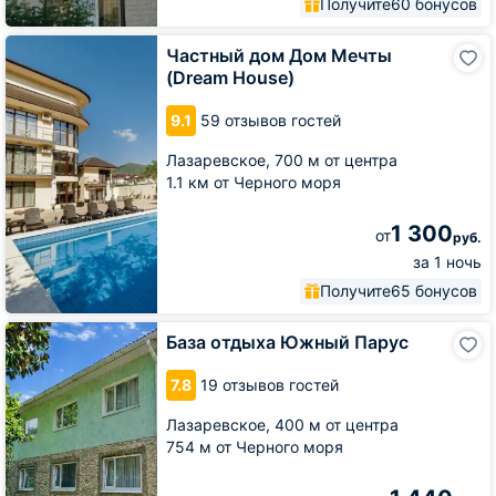
Получите
60 бонусов
Частный
Частный дом Дом Мечты
дом
(Dream House)
Дом
Мечты
9.1
59 отзывов гостей
(Dream
House)
Лазаревское,
700 м от центра
1.1 км от Черного моря
1 300
от
руб.
за 1 ночь
Получите
65 бонусов
База
База отдыха Южный Парус
отдыха
Южный
7.8
19 отзывов гостей
Парус
Лазаревское,
400 м от центра
754 м от Черного моря