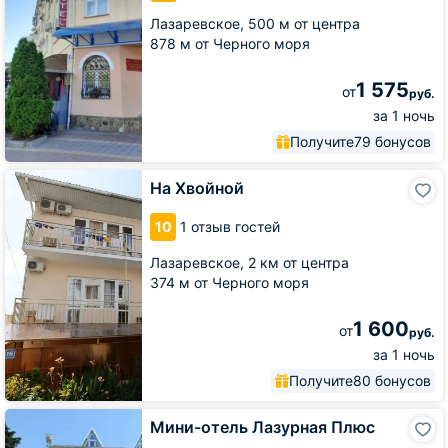
Лазаревское,
500 м от центра
878 м от Черного моря
1 575
от
руб.
за 1 ночь
Получите
79 бонусов
На
На Хвойной
Хвойной
10
1 отзыв гостей
Лазаревское,
2 км от центра
374 м от Черного моря
1 600
от
руб.
за 1 ночь
Получите
80 бонусов
Мини-
Мини-отель Лазурная Плюс
отель