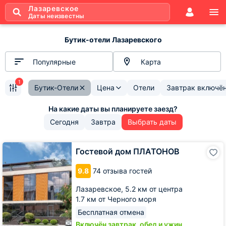
Лазаревское
Даты неизвестны
Бутик-отели Лазаревского
Популярные
Карта
1
Бутик-Отели
Цена
Отели
Завтрак включё
Сегодня
Завтра
Выбрать даты
Гостевой
Гостевой дом ПЛАТОНОВ
дом
ПЛАТОНОВ
9.8
74 отзыва гостей
Лазаревское,
5.2 км от центра
1.7 км от Черного моря
Бесплатная отмена
Включён завтрак, обед и ужин