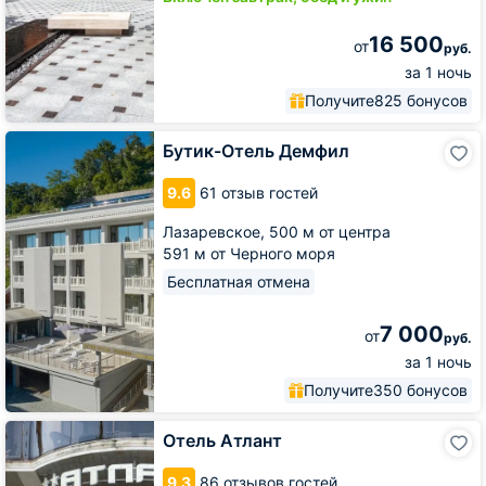
16 500
от
руб.
за 1 ночь
Получите
825 бонусов
Бутик-
Бутик-Отель Демфил
Отель
Демфил
9.6
61 отзыв гостей
Лазаревское,
500 м от центра
591 м от Черного моря
Бесплатная отмена
7 000
от
руб.
за 1 ночь
Получите
350 бонусов
Отель
Отель Атлант
Атлант
9.3
86 отзывов гостей