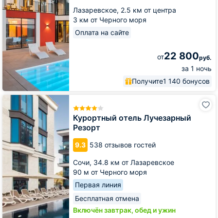
Лазаревское,
2.5 км от центра
3 км от Черного моря
Оплата на сайте
22 800
от
руб.
за 1 ночь
Получите
1 140 бонусов
Курортный
отель
Лучезарный
Курортный отель Лучезарный
Резорт
Резорт
9.3
538 отзывов гостей
Сочи,
34.8 км от Лазаревское
90 м от Черного моря
Первая линия
Бесплатная отмена
Включён завтрак, обед и ужин