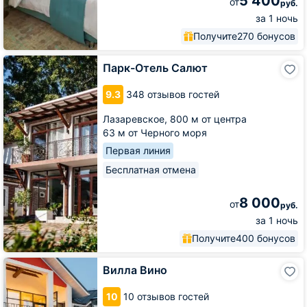
5 400
от
руб.
за 1 ночь
Получите
270 бонусов
Парк-
Парк-Отель Салют
Отель
Салют
9.3
348 отзывов гостей
Лазаревское,
800 м от центра
63 м от Черного моря
Первая линия
Бесплатная отмена
8 000
от
руб.
за 1 ночь
Получите
400 бонусов
Вилла
Вилла Вино
Вино
10
10 отзывов гостей