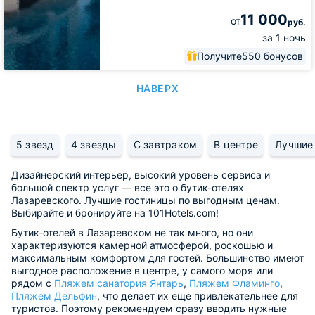
11 000
от
руб.
за 1 ночь
Получите
550 бонусов
НАВЕРХ
5 звезд
4 звезды
С завтраком
В центре
Лучшие
Дизайнерский интерьер, высокий уровень сервиса и
большой спектр услуг — все это о бутик-отелях
Лазаревского. Лучшие гостиницы по выгодным ценам.
Выбирайте и бронируйте на 101Hotels.com!
Бутик-отелей в Лазаревском не так много, но они
характеризуются камерной атмосферой, роскошью и
максимальным комфортом для гостей. Большинство имеют
выгодное расположение в центре, у самого моря или
рядом с
Пляжем санатория Янтарь
,
Пляжем Фламинго
,
Пляжем Дельфин
, что делает их еще привлекательнее для
туристов. Поэтому рекомендуем сразу вводить нужные