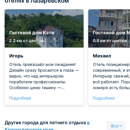
отелях в Лазаревском
Гостевой дом Кэти
Гостевой дом 
2.2 км от центра
0.8 км от центра
Игорь
Михаил
Отель превзошёл мои ожидания!
Отель позиционир
Дизайн сразу бросается в глаза —
современный, и эт
видно, что над интерьером
Интерьер свежий,
поработали профессионалы.
всё работает. Пор
Особенно ценю тишину —
номере есть боль
вечером ничто не мешает
дети смотрели му
Подробнее
Подробнее
отдохнуть, а ночью сон не
Кондиционер мощ
прерывается посторонними
быстро. Сантехни
звуками. Забронировать номер
импортная, вода н
оказалось на удивление просто, а
Расположение удо
Другие города для летнего отдыха
в
цена приятно порадовала.
просили не писать
Все
Расположение тоже на высоте —
Вкусно кормили н
Краснодарском крае