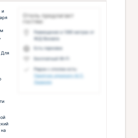
 и
Отель предлагает
даря
гостям:
ом
Размещение в 1390 метрах от
,
Ж/Д Вокзала
Есть парковка
 Для
Бесплатный Wi-Fi
Рядом с отелем есть:
Памятник адмиралу М.П.
ю
Лазареву
ти
ной
ский
 на