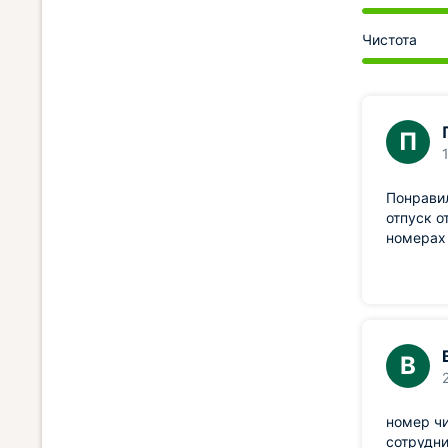
Чистота
П
Понравил
отпуск о
номерах
В
номер чи
сотрудни