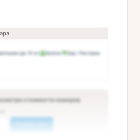
мара
отными (до 10 кг)
Балкон
Бар / Ресторан
осмотра стоимости номеров
ей
Показать цены