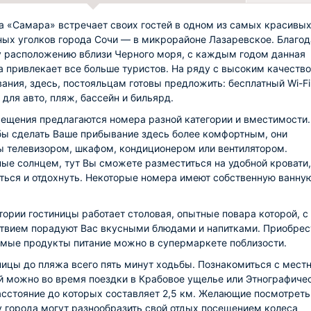
а «Самара» встречает своих гостей в одном из самых красивых
ых уголков города Сочи — в микрорайоне Лазаревское. Благо
 расположению вблизи Черного моря, с каждым годом данная
а привлекает все больше туристов. На ряду с высоким качеств
ания, здесь, постояльцам готовы предложить: бесплатный Wi-Fi
 для авто, пляж, бассейн и бильярд.
ещения предлагаются номера разной категории и вместимости.
обы сделать Ваше прибывание здесь более комфортным, они
 телевизором, шкафом, кондиционером или вентилятором.
ые солнцем, тут Вы сможете разместиться на удобной кровати,
ться и отдохнуть. Некоторые номера имеют собственную ванну
тории гостиницы работает столовая, опытные повара которой, с
твием порадуют Вас вкусными блюдами и напитками. Приобрес
мые продукты питание можно в супермаркете поблизости.
ницы до пляжа всего пять минут ходьбы. Познакомиться с мест
й можно во время поездки в Крабовое ущелье или Этнографиче
асстояние до которых составляет 2,5 км. Желающие посмотреть
 города могут разнообразить свой отдых посещением колеса