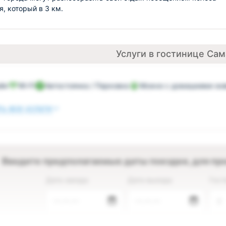
я, который в 3 км.
Услуги в гостинице Са
йн
Wi-Fi
Автостоянка / Парковка
Можно с домашними жив
ь все услуги
Введите предполагаемые даты поездки, для пр
Дата заезда
Дата выезда
Гост
—.—.—
—.—.—
2