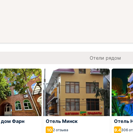
Отели рядом
 дом Фарн
Отель Минск
Отель 
10
9.4
а
2 отзыва
306 о