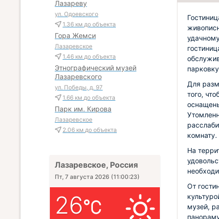
Лазареву
ул. Одоевского
Гостиниц
1.36 км
до объекта
живописн
Гора Жемси
удачному
Лазаревское
гостиниц
1.46 км
до объекта
обслужив
Этнографический музей
парковку
Лазаревского
Для разм
ул. Победы, д. 97
того, чт
1.66 км
до объекта
оснащены
Парк им. Кирова
Утомленн
Лазаревское
расслаби
2.06 км
до объекта
комнату.
На терри
удовольс
Лазаревское, Россия
необходи
Пт, 7 августа 2026
(
11:00:24
)
От гости
26
культуро
музей, р
панораму