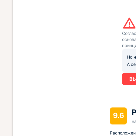
Согла
основа
принц
Но н
А с
ВЫ
Р
9.6
н
Расположен