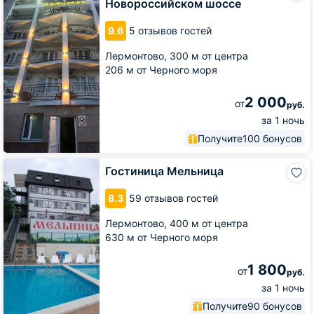
Новороссийском шоссе
на
Новороссийском
9.6
5 отзывов гостей
шоссе
Лермонтово,
300 м от центра
206 м от Черного моря
2 000
от
руб.
за 1 ночь
Получите
100 бонусов
Гостиница
Гостиница Мельница
Мельница
8.3
59 отзывов гостей
Лермонтово,
400 м от центра
630 м от Черного моря
1 800
от
руб.
за 1 ночь
Получите
90 бонусов