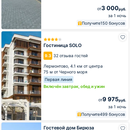
3 000
от
руб.
за 1 ночь
Получите
150 бонусов
Гостиница
SOLO
Гостиница SOLO
9.3
32 отзыва гостей
Лермонтово,
4.1 км от центра
75 м от Черного моря
Первая линия
Включён завтрак, обед и ужин
9 975
от
руб.
за 1 ночь
Получите
499 бонусов
Гостевой
Гостевой дом Бирюза
дом