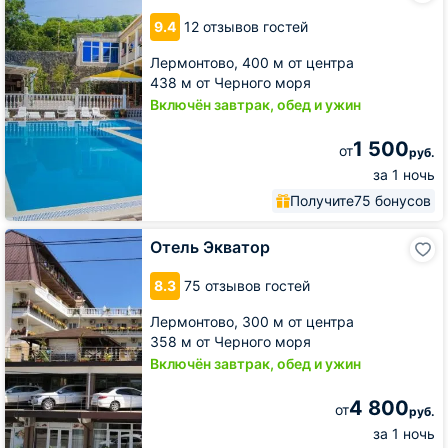
Олимп
9.4
12 отзывов гостей
Лермонтово,
400 м от центра
438 м от Черного моря
Включён завтрак, обед и ужин
1 500
от
руб.
за 1 ночь
Получите
75 бонусов
Отель
Отель Экватор
Экватор
8.3
75 отзывов гостей
Лермонтово,
300 м от центра
358 м от Черного моря
Включён завтрак, обед и ужин
4 800
от
руб.
за 1 ночь