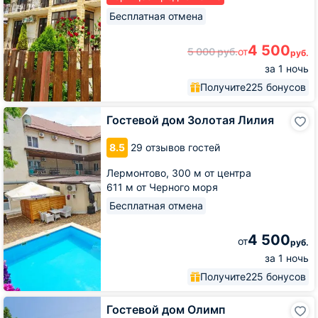
Бесплатная отмена
4 500
5 000
руб.
от
руб.
за 1 ночь
Получите
225 бонусов
Гостевой
Гостевой дом Золотая Лилия
дом
Золотая
8.5
29 отзывов гостей
Лилия
Лермонтово,
300 м от центра
611 м от Черного моря
Бесплатная отмена
4 500
от
руб.
за 1 ночь
Получите
225 бонусов
Гостевой
Гостевой дом Олимп
дом