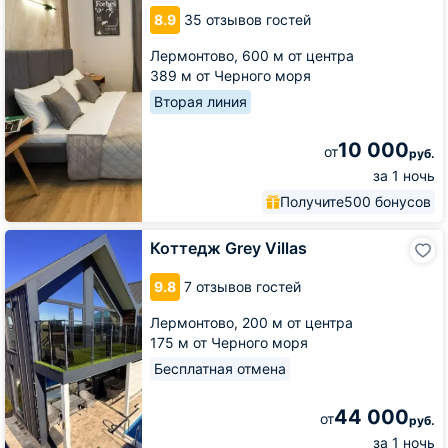
8.9
35 отзывов гостей
Лермонтово,
600 м от центра
389 м от Черного моря
Вторая линия
10 000
от
руб.
за 1 ночь
Получите
500 бонусов
Коттедж
Коттедж Grey Villas
Grey
Villas
9.8
7 отзывов гостей
Лермонтово,
200 м от центра
175 м от Черного моря
Бесплатная отмена
44 000
от
руб.
за 1 ночь