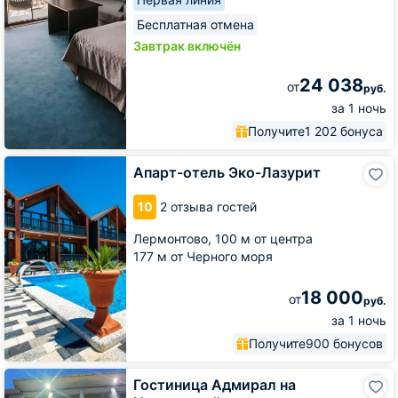
Бесплатная отмена
Завтрак включён
24 038
от
руб.
за 1 ночь
Получите
1 202 бонуса
Апарт-
Апарт-отель Эко-Лазурит
отель
Эко-
10
2 отзыва гостей
Лазурит
Лермонтово,
100 м от центра
177 м от Черного моря
18 000
от
руб.
за 1 ночь
Получите
900 бонусов
Гостиница
Гостиница Адмирал на
Адмирал