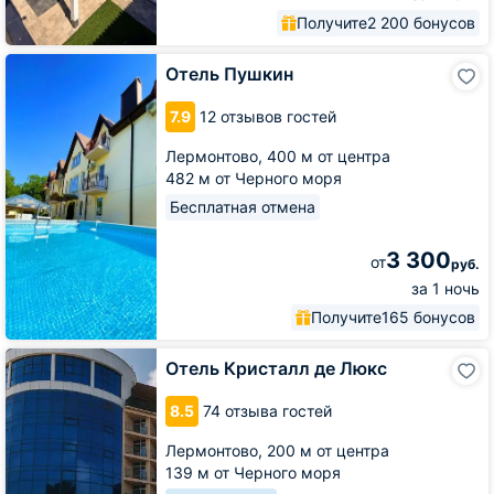
Получите
2 200 бонусов
Отель
Отель Пушкин
Пушкин
7.9
12 отзывов гостей
Лермонтово,
400 м от центра
482 м от Черного моря
Бесплатная отмена
3 300
от
руб.
за 1 ночь
Получите
165 бонусов
Отель
Отель Кристалл де Люкс
Кристалл
де
8.5
74 отзыва гостей
Люкс
Лермонтово,
200 м от центра
139 м от Черного моря