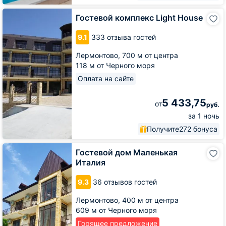
Гостевой
Гостевой комплекс Light House
комплекс
Light
9.1
333 отзыва гостей
House
Лермонтово,
700 м от центра
118 м от Черного моря
Оплата на сайте
5 433,75
от
руб.
за 1 ночь
Получите
272 бонуса
Гостевой
Гостевой дом Маленькая
дом
Италия
Маленькая
Италия
9.3
36 отзывов гостей
Лермонтово,
400 м от центра
609 м от Черного моря
Горящее предложение