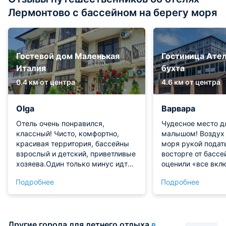
Лермонтово с бассейном на берегу моря
Гостевой дом Маленькая
Гостиница Ате
Италия
бухта
0.4 км от центра
4.6 км от центра
Olga
Варвара
Отель очень понравился,
Чудесное место д
классный! Чисто, комфортно,
малышом! Воздух 
красивая территория, бассейны
моря рукой подать
взрослый и детский, приветливые
восторге от бассе
хозяева.Один только минус идти
оценили «все вкл
с моря в горку. А так все ок
детскую комнату 
Подробнее
Подробнее
Вкусно, уютно и о
Рекомендуем!
Другие города для летнего отдыха
в