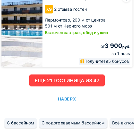
Бирюза
7.9
2 отзыва гостей
Лермонтово,
200 м от центра
501 м от Черного моря
Включён завтрак, обед и ужин
3 900
от
руб.
за 1 ночь
Получите
195 бонусов
ЕЩË 21 ГОСТИНИЦА ИЗ 47
НАВЕРХ
С бассейном
С подогреваемым бассейном
Всё вклю