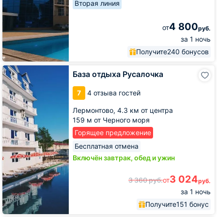
Вторая линия
4 800
от
руб.
за 1 ночь
Получите
240 бонусов
База
База отдыха Русалочка
отдыха
Русалочка
7
4 отзыва гостей
Лермонтово,
4.3 км от центра
159 м от Черного моря
Горящее предложение
Бесплатная отмена
Включён завтрак, обед и ужин
3 024
3 360
руб.
от
руб.
за 1 ночь
Получите
151 бонус