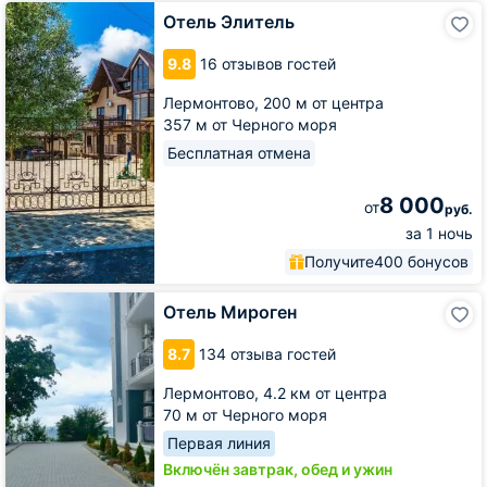
Отель
Отель Элитель
Элитель
9.8
16 отзывов гостей
Лермонтово,
200 м от центра
357 м от Черного моря
Бесплатная отмена
8 000
от
руб.
за 1 ночь
Получите
400 бонусов
Отель
Отель Мироген
Мироген
8.7
134 отзыва гостей
Лермонтово,
4.2 км от центра
70 м от Черного моря
Первая линия
Включён завтрак, обед и ужин