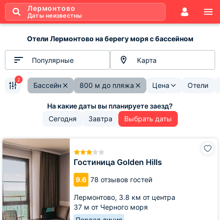
Лермонтово
Даты неизвестны
Отели Лермонтово на берегу моря с бассейном
Популярные
Карта
2
Бассейн
800 м до пляжа
Цена
Отели
Сегодня
Завтра
Выбрать даты
Гостиница
Golden
Hills
Гостиница Golden Hills
9.6
78 отзывов гостей
Лермонтово,
3.8 км от центра
37 м от Черного моря
Первая линия