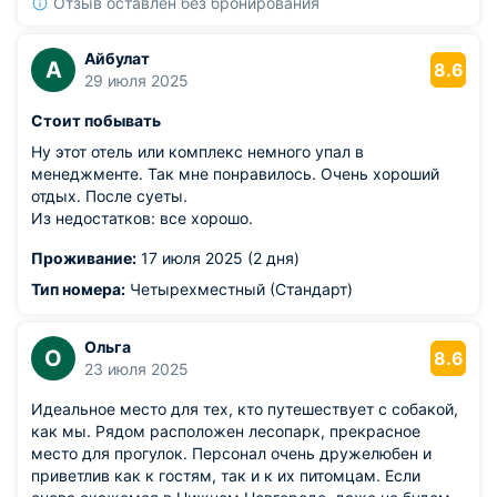
каждым днем отдыха. Удобное местоположение
Отзыв оставлен без бронирования
позволило посетить интересующие нас места без
хлопот. Остались довольны всеми аспектами нашего
Айбулат
А
пребывания.
8.6
29 июля 2025
Стоит побывать
Ну этот отель или комплекс немного упал в
менеджменте. Так мне понравилось. Очень хороший
отдых. После суеты.
Из недостатков: все хорошо.
Проживание:
17 июля 2025 (2 дня)
Тип номера:
Четырехместный (Стандарт)
Ольга
О
8.6
23 июля 2025
Идеальное место для тех, кто путешествует с собакой,
как мы. Рядом расположен лесопарк, прекрасное
место для прогулок. Персонал очень дружелюбен и
приветлив как к гостям, так и к их питомцам. Если