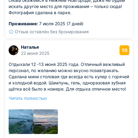
снова окажемся в Нижнем Новгороде, даже не будем
искать другое место для проживания – только сюда!
Фотография сделана в парке.
Проживание:
7 июля 2025 (7 дней)
Отзыв оставлен без бронирования
Наталья
10
22 июня 2025
Отдыхали 12 -13 июня 2025 года. Отличный вежливый
персонал, по желанию можно вкусно позавтракать.
Сделана мини столовая где всегда есть кулер с горячей
и холодной водой. Шампунь, гель, одноразовая зубная
щётка всё было в номере. Для отдыха отличное место!
Находится в самом Нижнем Новгороде, но при этом
Читать полностью
окна выходят на лес. Парковка, мангалы, беседки всё
есть для комфортного отдыха. Спасибо огромное за
наш прекрасный отдых.