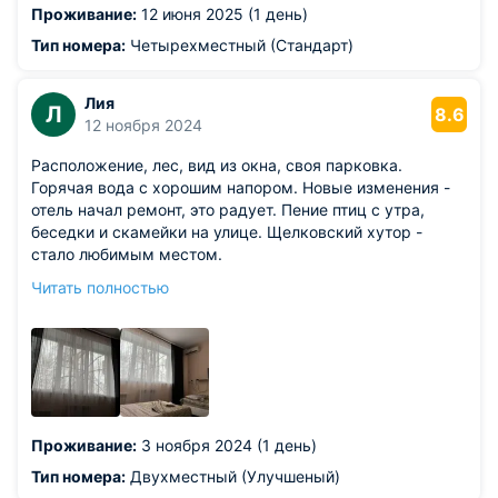
Проживание:
12 июня 2025 (1 день)
Тип номера:
Четырехместный (Стандарт)
Лия
Л
8.6
12 ноября 2024
Расположение, лес, вид из окна, своя парковка.
Горячая вода с хорошим напором. Новые изменения -
отель начал ремонт, это радует. Пение птиц с утра,
беседки и скамейки на улице. Щелковский хутор -
стало любимым местом.
Из недостатков: хочется более надежные замки и
Читать полностью
ручки на дверях номеров, починить пульты, а также
добавить крючки для полотенец - их просто не на что
вешать в ванной.
Проживание:
3 ноября 2024 (1 день)
Тип номера:
Двухместный (Улучшеный)