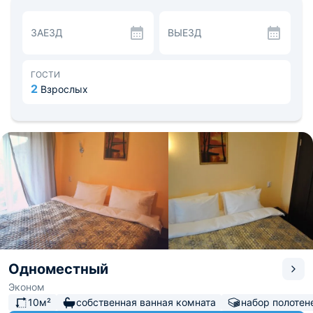
кухни.
Ближайшие достопримечательности это музей
ЗАЕЗД
ВЫЕЗД
архитектуры и быта народов, храм Владимирской
Оранской иконы Божией Матери, Крестовоздвиженский
монастырь.
ГОСТИ
2
Взрослых
Одноместный
Эконом
10м²
собственная ванная комната
набор полотен