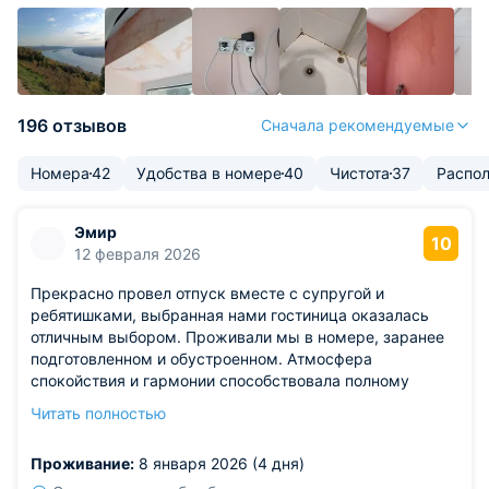
196 отзывов
Сначала рекомендуемые
Номера
42
Удобства в номере
40
Чистота
37
Распо
Эмир
10
12 февраля 2026
Прекрасно провел отпуск вместе с супругой и
ребятишками, выбранная нами гостиница оказалась
отличным выбором. Проживали мы в номере, заранее
подготовленном и обустроенном. Атмосфера
спокойствия и гармонии способствовала полному
расслаблению. Стоимость проживания поразила
Читать полностью
демократичностью цен, при этом обслуживание
оставило приятное впечатление. Предложенный спектр
Проживание:
8 января 2026 (4 дня)
услуг позволял разнообразить досуг и наслаждаться