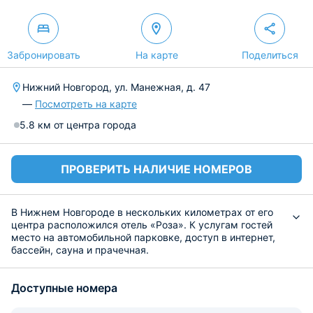
Забронировать
На карте
Поделиться
Нижний Новгород, ул. Манежная, д. 47
—
Посмотреть на карте
5.8 км от центра города
ПРОВЕРИТЬ НАЛИЧИЕ НОМЕРОВ
В Нижнем Новгороде в нескольких километрах от его
центра расположился отель «Роза». К услугам гостей
место на автомобильной парковке, доступ в интернет,
бассейн, сауна и прачечная.
Номера представлены категориями «Стандарт» и
«Комфорт». Комнаты оборудованы необходимой
Доступные номера
мебелью и техникой, для комфортного проживания.
По утрам в отеле сервируется сытный завтрак. На обед
и ужин вы всегда сможете заказать блюда русской