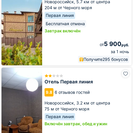
Новороссийск,
5.7 км от центра
204 м от Черного моря
Первая линия
Бесплатная отмена
Завтрак включён
5 900
от
руб.
за 1 ночь
Получите
295 бонусов
Отель
Первая
линия
Отель Первая линия
9.8
6 отзывов гостей
Новороссийск,
3.2 км от центра
75 м от Черного моря
Первая линия
Включён завтрак, обед и ужин