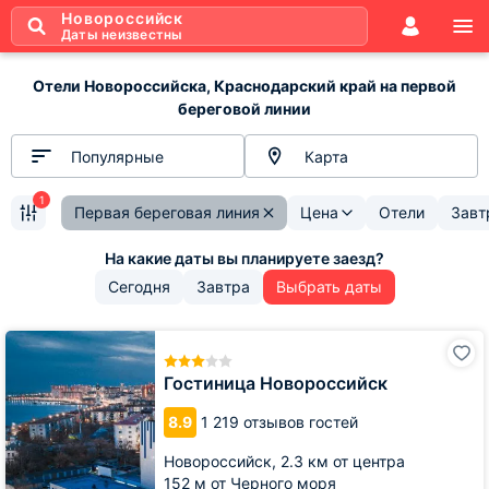
Новороссийск
Даты неизвестны
Отели Новороссийска, Краснодарский край на первой
береговой линии
Популярные
Карта
1
Первая береговая линия
Цена
Отели
Завт
Сегодня
Завтра
Выбрать даты
Гостиница
Новороссийск
Гостиница Новороссийск
8.9
1 219 отзывов гостей
Новороссийск,
2.3 км от центра
152 м от Черного моря