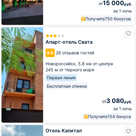
15 000
от
руб.
за 1 ночь
Получите
750 бонусов
Апарт-
отель
Свата
Апарт-отель Свата
9.6
26 отзывов гостей
Новороссийск,
5.8 км от центра
245 м от Черного моря
Первая линия
Бесплатная отмена
3 080
от
руб.
за 1 ночь
Получите
154 бонуса
Отель
Отель Капитал
Капитал