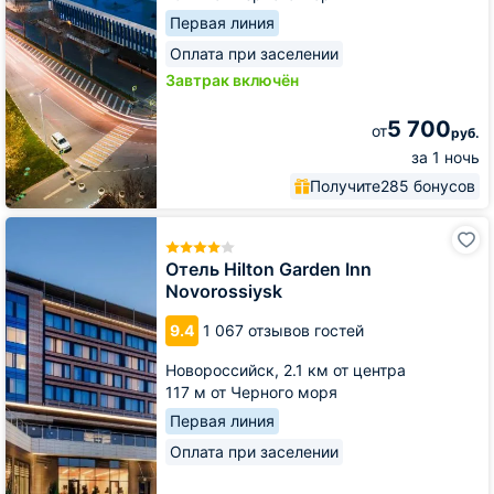
Первая линия
Оплата при заселении
Завтрак включён
5 700
от
руб.
за 1 ночь
Получите
285 бонусов
Отель
Hilton
Garden
Отель Hilton Garden Inn
Inn
Novorossiysk
Novorossiysk
9.4
1 067 отзывов гостей
Новороссийск,
2.1 км от центра
117 м от Черного моря
Первая линия
Оплата при заселении