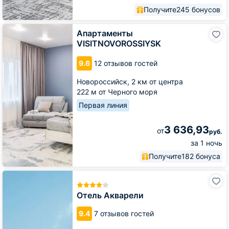
Получите
245 бонусов
Апартаменты
Апартаменты
VISITNOVOROSSIYSK
VISITNOVOROSSIYSK
9.6
12 отзывов гостей
Новороссийск,
2 км от центра
222 м от Черного моря
Первая линия
3 636,93
от
руб.
за 1 ночь
Получите
182 бонуса
Отель
Акварели
Отель Акварели
9.4
7 отзывов гостей