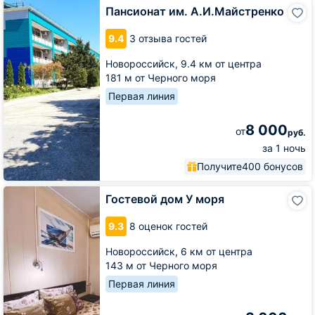
Пансионат
Пансионат им. А.И.Майстренко
им.
А.И.Майстренко
9.4
3 отзыва гостей
Новороссийск,
9.4 км от центра
181 м от Черного моря
Первая линия
8 000
от
руб.
за 1 ночь
Получите
400 бонусов
Гостевой
Гостевой дом У моря
дом
У
9.3
8 оценок гостей
моря
Новороссийск,
6 км от центра
143 м от Черного моря
Первая линия