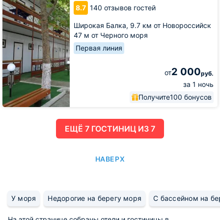
Широкая
8.7
140 отзывов гостей
Широкая Балка,
9.7 км от Новороссийск
47 м от Черного моря
Первая линия
2 000
от
руб.
за 1 ночь
Получите
100 бонусов
ЕЩË 7 ГОСТИНИЦ ИЗ 7
НАВЕРХ
У моря
Недорогие на берегу моря
С бассейном на бе
На этой странице собраны отели и гостиницы в