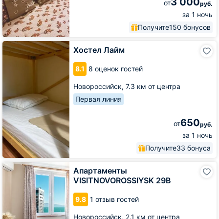
3 000
от
руб.
за 1 ночь
Получите
150 бонусов
Хостел
Хостел Лайм
Лайм
8.1
8 оценок гостей
Новороссийск,
7.3 км от центра
Первая линия
650
от
руб.
за 1 ночь
Получите
33 бонуса
Апартаменты
Апартаменты
VISITNOVOROSSIYSK
VISITNOVOROSSIYSK 29В
29В
9.8
1 отзыв гостей
Новороссийск,
2.1 км от центра