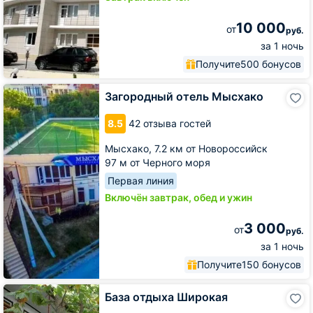
10 000
от
руб.
за 1 ночь
Получите
500 бонусов
Загородный
Загородный отель Мысхако
отель
Мысхако
8.5
42 отзыва гостей
Мысхако,
7.2 км от Новороссийск
97 м от Черного моря
Первая линия
Включён завтрак, обед и ужин
3 000
от
руб.
за 1 ночь
Получите
150 бонусов
База
База отдыха Широкая
отдыха