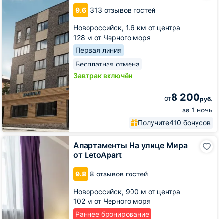
9.6
313 отзывов гостей
Новороссийск,
1.6 км от центра
128 м от Черного моря
Первая линия
Бесплатная отмена
Завтрак включён
8 200
от
руб.
за 1 ночь
Получите
410 бонусов
Апартаменты
Апартаменты На улице Мира
На
от LetoApart
улице
Мира
9.8
8 отзывов гостей
от
LetoApart
Новороссийск,
900 м от центра
102 м от Черного моря
Раннее бронирование