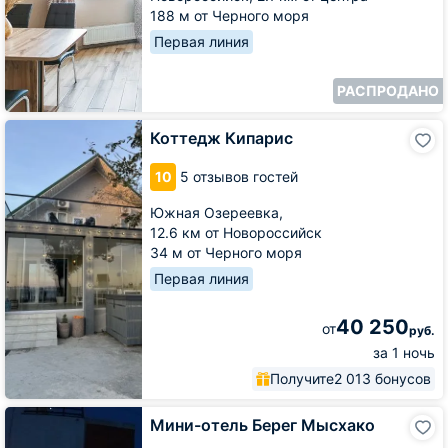
188 м от Черного моря
Первая линия
РАСПРОДАНО
Коттедж
Коттедж Кипарис
Кипарис
10
5 отзывов гостей
Южная Озереевка,
12.6 км от Новороссийск
34 м от Черного моря
Первая линия
40 250
от
руб.
за 1 ночь
Получите
2 013 бонусов
Мини-
Мини-отель Берег Мысхако
отель