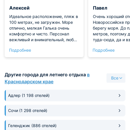
Алексей
Павел
Идеальное расположение, пляж в
Очень хороший от
100 метрах, не загружен. Море
Новороссийске пр
отлично, мелкая Галька очень
берегу моря. До 
комфортно и чисто. Персонал
метров, поэтому д
вежливый и внимательный, любое
туда-сюда, да и 
обращение сразу решалось.
номер подскочить,
Подробнее
Подробнее
Вкусные и очень большие порции
забыл. Чистая ком
на завтрак. Тихо не смотря на то
многими удобства
что рядом много заведений.
характерными для
Вечером на набережной много
отеля. Детский уг
Другие города для летнего отдыха
в
развлечений, много отличных
заценили, хотя дл
Все
ресторанов. Вернусь однозначно
возраста уже не т
Краснодарском крае
и всем рекомендую.
Адлер
(1 198 отелей)
Сочи
(1 298 отелей)
Геленджик
(886 отелей)