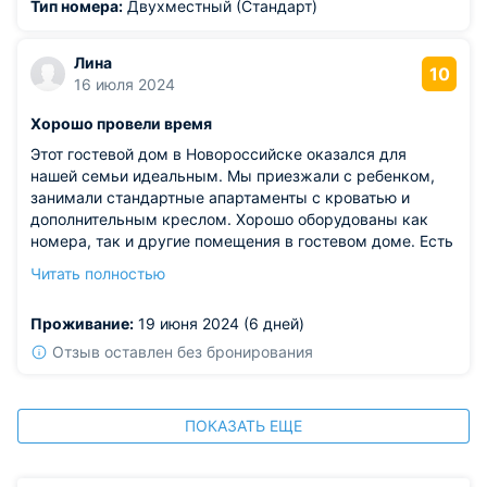
Тип номера:
Двухместный (Стандарт)
Лина
10
16 июля 2024
Хорошо провели время
Этот гостевой дом в Новороссийске оказался для
нашей семьи идеальным. Мы приезжали с ребенком,
занимали стандартные апартаменты с кроватью и
дополнительным креслом. Хорошо оборудованы как
номера, так и другие помещения в гостевом доме. Есть
игровая комната на территории, поэтому ребенок был
Читать полностью
счастлив. До пляжа идти несколько минут. Здесь часто
проводятся мероприятия, а еще на территории
Проживание:
19 июня 2024 (6 дней)
работает зона отдыха и красивая терраса. Мы остались
довольны.
Отзыв оставлен без бронирования
ПОКАЗАТЬ ЕЩЕ