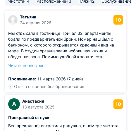
Чистота
14
Расположение
13
Пляж
12
Обслуживани
Татьяна
10
24 апреля 2026
Мы отдыхали в гостинице Причал 32, апартаменты
брали по предварительной брони. Номер наш был с
балконом, с которого открывается красивый вид на
море. В студии организована небольшая кухня и
обеденная зона. Помимо удобной кровати есть
небольшой диванчик. Сплит-система, телевизор,
Читать полностью
чайник, микроволновка, фен и прочая бытовая техника
присутствует. Конечно мы оценили и чистоту, и
Проживание:
11 марта 2026 (7 дней)
хорошее освещение. Для одежды шкаф предусмотрен.
Отзыв оставлен без бронирования
Анастасия
А
10
13 августа 2025
Прекрасный отпуск
Все прекрасно) встретили радушно, в номере чистота,