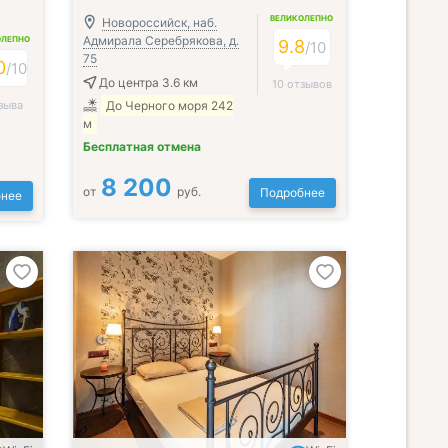
ВЕЛИКОЛЕПНО
Новороссийск, наб.
Адмирала Серебрякова, д.
ОЛЕПНО
9.8
/
10
75
0
/
10
До центра 3.6 км
10 отзывов
зыва
До Черного моря 242
м
Бесплатная отмена
8 200
от
руб.
Подробнее
нее