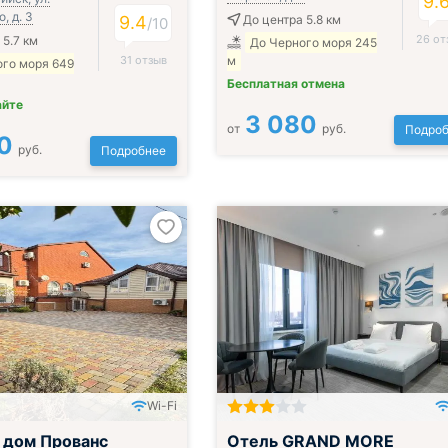
9.
, д. 3
9.4
До центра 5.8 км
/
10
26 от
 5.7 км
До Черного моря 245
31 отзыв
м
ого моря 649
Бесплатная отмена
айте
3 080
от
руб.
Подроб
0
руб.
Подробнее
Wi-Fi
 дом Прованс
Отель GRAND MORE