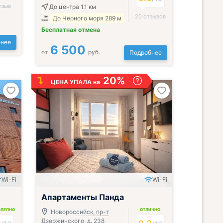
тзыв
До центра 1.1 км
20 отзывов
До Черного моря 289 м
Бесплатная отмена
нее
6 500
от
руб.
Подробнее
20%
ЦЕНА УПАЛА на
Wi-Fi
Wi-Fi
; Всё включено
Апартаменты Панда
ОЛЕПНО
ОТЛИЧНО
Новороссийск, пр-т
Дзержинского, д. 238