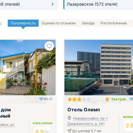
68 отелей)
Лазаревское
(572 отеля)
:
Популярность
Оценка по отзывам
Звезды
Расположение
Wi-Fi
Завтрак
Завтрак включён
 дом
Отель Олимп
ьный
ВЕЛИК
Новороссийск, пр-т
Дзержинского, д. 241
ОЧЕНЬ ХОРОШО
йск, ул.
9.
8.9
До центра 5.7 км
/
10