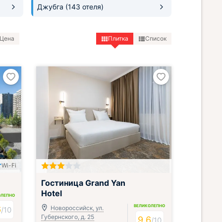
Джубга
(143 отеля)
Цена
Плитка
Список
Wi-Fi
Гостиница Grand Yan
Hotel
ОЛЕПНО
ВЕЛИКОЛЕПНО
6
Новороссийск, ул.
/
10
Губернского, д. 25
9.6
/
10