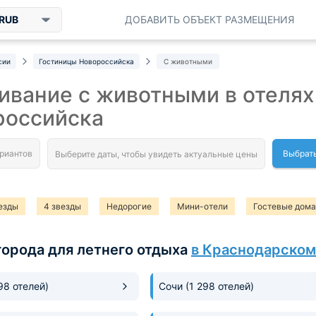
RUB
ДОБАВИТЬ ОБЪЕКТ РАЗМЕЩЕНИЯ
сии
Гостиницы Новороссийска
С животными
вание с животными в отелях
российска
Выбрат
езды
4 звезды
Недорогие
Мини-отели
Гостевые дома
города для летнего отдыха
в Краснодарском
198 отелей)
Сочи
(1 298 отелей)