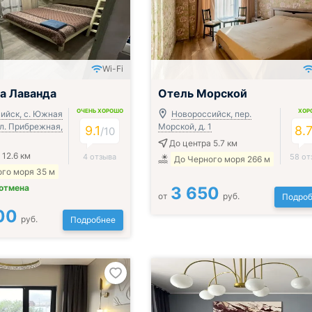
Wi-Fi
а Лаванда
Отель Морской
ОЧЕНЬ ХОРОШО
ХОР
ийск, с. Южная
Новороссийск, пер.
ул. Прибрежная,
Морской, д. 1
9.1
8.
/
10
До центра 5.7 км
 12.6 км
4 отзыва
58 от
До Черного моря 266 м
го моря 35 м
 отмена
3 650
от
руб.
Подроб
00
руб.
Подробнее