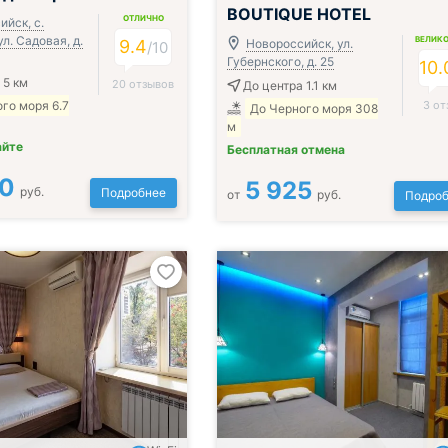
BOUTIQUE HOTEL
ОТЛИЧНО
йск, с.
л. Садовая, д.
ВЕЛИК
9.4
Новороссийск, ул.
/
10
Губернского, д. 25
10.
 5 км
20 отзывов
До центра 1.1 км
го моря 6.7
3 от
До Черного моря 308
м
айте
Бесплатная отмена
00
5 925
руб.
Подробнее
от
руб.
Подроб