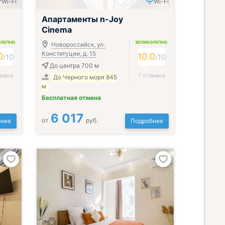
Wi-Fi
Wi-Fi
Апартаменты n-Joy
Cinema
ОЛЕПНО
ВЕЛИКОЛЕПНО
Новороссийск, ул.
Конституции, д. 15
0
10.0
/
10
/
10
До центра 700 м
зывов
7 отзывов
До Черного моря 845
м
Бесплатная отмена
6 017
от
руб.
нее
Подробнее