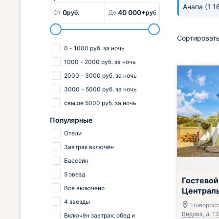
Анапа
(1 1
0
40 000+
От
руб.
До
руб.
Сортировать
0
-
1000
руб.
за ночь
1000
-
2000
руб.
за ночь
2000
-
3000
руб.
за ночь
3000
-
5000
руб.
за ночь
свыше
5000
руб.
за ночь
Популярные
Отели
Завтрак включён
Бассейн
5 звезд
Гостевой
Всё включено
Централ
4 звезды
Новоросси
Видова, д. 13
Включён завтрак, обед и