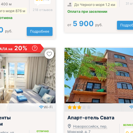
31 о
 400 м
До Черного моря 1.2 км
218 отзывов
го моря 876 м
Оплата при заселении
 отмена
5 900
от
руб.
Подроб
0
руб.
Подробнее
20%
АЛА на
Wi-Fi
о
енты
Апарт-отель Свата
м
ВЕЛИК
Новороссийск, пер.
Морской, д. 7
ОТЛИЧНО
йск, ул.