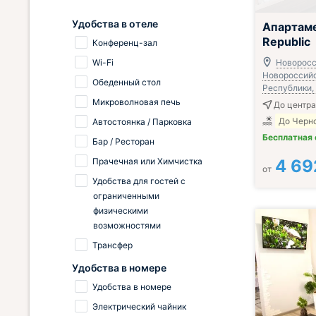
Удобства в отеле
Апартам
Republic
Конференц-зал
Wi-Fi
Новоросси
Новороссий
Обеденный стол
Республики, 
Микроволновая печь
До центра
До Черно
Автостоянка / Парковка
Бесплатная
Бар / Ресторан
Прачечная или Химчистка
4 69
от
Удобства для гостей с
ограниченными
физическими
возможностями
Трансфер
Удобства в номере
Удобства в номере
Электрический чайник