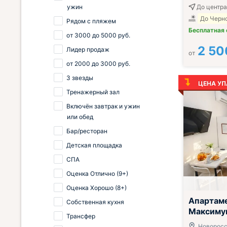
ужин
До центра
До Черно
Рядом с пляжем
Бесплатная
от
3000
до
5000
руб.
2 50
Лидер продаж
от
от
2000
до
3000
руб.
3 звезды
ЦЕНА УП
Тренажерный зал
Включён завтрак и ужин
или обед
Бар/ресторан
Детская площадка
СПА
Оценка Отлично (9+)
Оценка Хорошо (8+)
; Всё включен
Апартам
Собственная кухня
Максиму
Трансфер
Новоросси