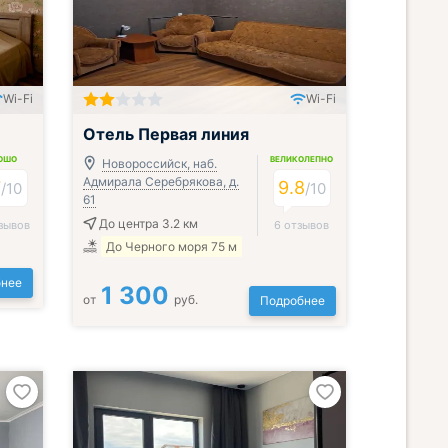
Wi-Fi
Wi-Fi
Включён завтрак, обед и ужин
Отель Первая линия
ОШО
ВЕЛИКОЛЕПНО
Новороссийск, наб.
Адмирала Серебрякова, д.
7
9.8
/
10
/
10
61
До центра 3.2 км
зывов
6 отзывов
До Черного моря 75 м
нее
1 300
от
руб.
Подробнее