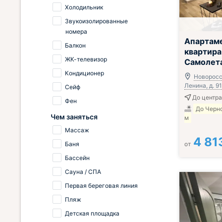
Холодильник
Звукоизолированные
номера
Апартам
Балкон
квартира
ЖК-телевизор
Самолет
Кондиционер
Новоросс
Ленина, д. 9
Сейф
До центра
Фен
До Черн
Чем заняться
м
Массаж
4 81
Баня
от
Бассейн
Сауна / СПА
Первая береговая линия
Пляж
Детская площадка