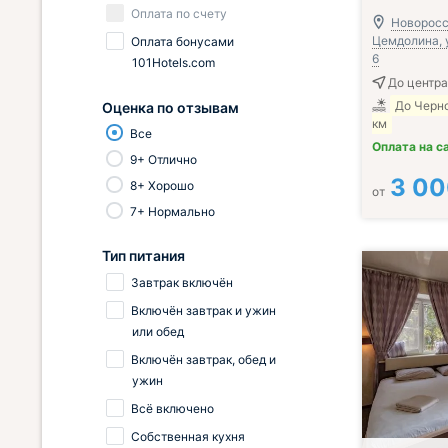
Оплата по счету
Новоросси
Цемдолина, у
Оплата бонусами
6
101Hotels.com
До центра
До Черно
Оценка по отзывам
км
Все
Оплата на с
9+ Отлично
3 0
8+ Хорошо
от
7+ Нормально
Тип питания
Завтрак включён
Включён завтрак и ужин
или обед
Включён завтрак, обед и
ужин
Всё включено
Собственная кухня