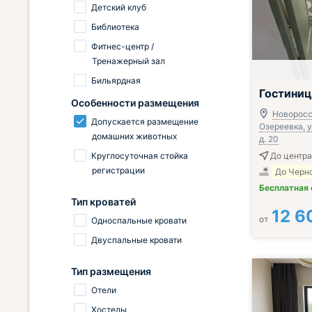
Детский клуб
Библиотека
Фитнес-центр /
Тренажерный зал
Бильярдная
Гостиниц
Особенности размещения
Новоросс
Допускается размещение
Озереевка, 
домашних животных
д. 20
Круглосуточная стойка
До центра
регистрации
До Черно
Бесплатная
Тип кроватей
12 6
от
Односпальные кровати
Двуспальные кровати
Тип размещения
Отели
Хостелы