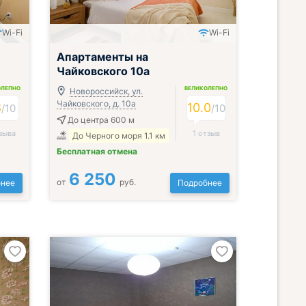
Wi-Fi
Wi-Fi
Апартаменты на
Чайковского 10а
ОЛЕПНО
ВЕЛИКОЛЕПНО
Новороссийск, ул.
Чайковского, д. 10а
8
10.0
/
10
/
10
До центра 600 м
зыва
1 отзыв
До Черного моря 1.1 км
Бесплатная отмена
6 250
от
руб.
нее
Подробнее