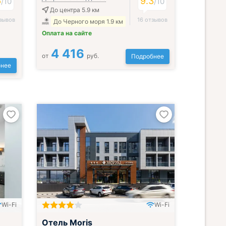
6
9.3
/
10
/
10
До центра 5.9 км
зывов
16 отзывов
До Черного моря 1.9 км
Оплата на сайте
4 416
от
руб.
Подробнее
нее
Wi-Fi
Wi-Fi
Отель Moris