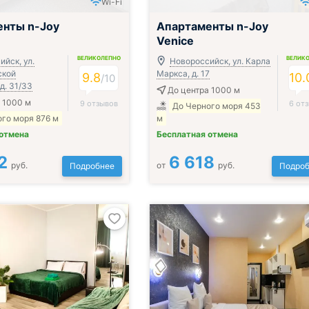
Wi-Fi
енты n-Joy
Апартаменты n-Joy
Venice
ВЕЛИКОЛЕПНО
ВЕЛИК
йск, ул.
Новороссийск, ул. Карла
ской
Маркса, д. 17
9.8
10.
/
10
д. 31/33
До центра 1000 м
 1000 м
9 отзывов
6 от
До Черного моря 453
го моря 876 м
м
 отмена
Бесплатная отмена
2
6 618
руб.
от
руб.
Подробнее
Подроб