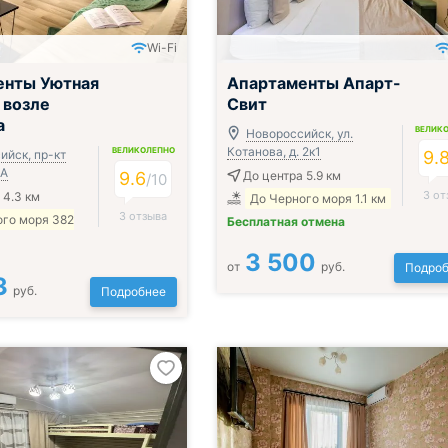
Wi-Fi
енты Уютная
Апартаменты Апарт-
 возле
Свит
а
ВЕЛИК
Новороссийск, ул.
Котанова, д. 2к1
ВЕЛИКОЛЕПНО
ийск, пр-кт
9.
1А
9.6
До центра 5.9 км
/
10
3 от
 4.3 км
До Черного моря 1.1 км
3 отзыва
ого моря 382
Бесплатная отмена
3 500
от
руб.
Подроб
3
руб.
Подробнее