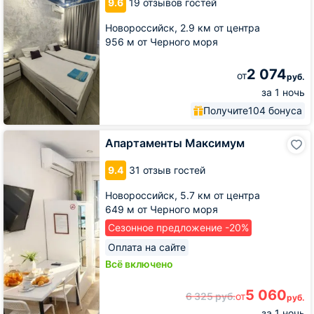
9.6
19 отзывов гостей
Прямой
Новороссийск,
2.9 км от центра
956 м от Черного моря
2 074
от
руб.
за 1 ночь
Получите
104 бонуса
Апартаменты
Апартаменты Максимум
Максимум
9.4
31 отзыв гостей
Новороссийск,
5.7 км от центра
649 м от Черного моря
Сезонное предложение -20%
Оплата на сайте
Всё включено
5 060
6 325
руб.
от
руб.
за 1 ночь