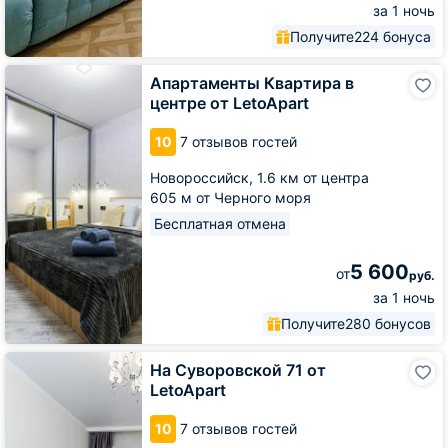
за 1 ночь
Получите
224 бонуса
Апартаменты
Апартаменты Квартира в
Квартира
центре от LetoApart
в
центре
10
7 отзывов гостей
от
LetoApart
Новороссийск,
1.6 км от центра
605 м от Черного моря
Бесплатная отмена
5 600
от
руб.
за 1 ночь
Получите
280 бонусов
На
На Суворовской 71 от
Суворовской
LetoApart
71
от
10
7 отзывов гостей
LetoApart