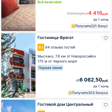
Всё включено
4 416
5 520
руб.
от
руб.
за 1 ночь
Получите
221 бонус
Гостиница
Гостиница Фрегат
Фрегат
9.1
64 отзыва гостей
Мысхако,
7.6 км от Новороссийск
175 м от Черного моря
Первая линия
6 062,50
от
руб.
за 1 ночь
Получите
303 бонуса
Гостевой
Гостевой дом Центральный
дом
Центральный