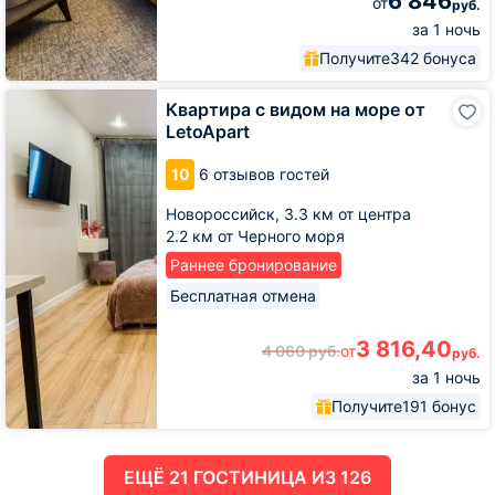
6 846
от
руб.
за 1 ночь
Получите
342 бонуса
Квартира
Квартира с видом на море от
с
LetoApart
видом
на
10
6 отзывов гостей
море
от
Новороссийск,
3.3 км от центра
LetoApart
2.2 км от Черного моря
Раннее бронирование
Бесплатная отмена
3 816,40
4 060
руб.
от
руб.
за 1 ночь
Получите
191 бонус
ЕЩË 21 ГОСТИНИЦА ИЗ 126