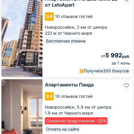
На
от LetoApart
Шевченко
22
9.6
10 отзывов гостей
от
LetoApart
Новороссийск,
2 км от центра
222 м от Черного моря
Бесплатная отмена
5 992
от
руб.
за 1 ночь
Получите
300 бонусов
Апартаменты
Апартаменты Панда
Панда
9.3
16 отзывов гостей
Новороссийск,
5.9 км от центра
1.9 км от Черного моря
Сезонное предложение -20%
Оплата на сайте