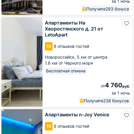
за 1 ночь
Получите
293 бонуса
Апартаменты
Апартаменты На
На
Хворостянского д. 21 от
Хворостянского
LetoApart
д.
21
10
6 отзывов гостей
от
LetoApart
Новороссийск,
5 км от центра
1.8 км от Черного моря
Бесплатная отмена
4 760
от
руб.
за 1 ночь
Получите
238 бонусов
Апартаменты
Апартаменты n-Joy Venice
n-
Joy
10
6 отзывов гостей
Venice