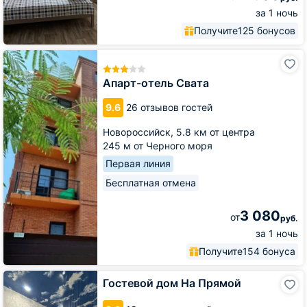
за 1 ночь
Получите
125 бонусов
Апарт-
отель
Свата
Апарт-отель Свата
9.6
26 отзывов гостей
Новороссийск,
5.8 км от центра
245 м от Черного моря
Первая линия
Бесплатная отмена
3 080
от
руб.
за 1 ночь
Получите
154 бонуса
Гостевой
Гостевой дом На Прямой
дом
На