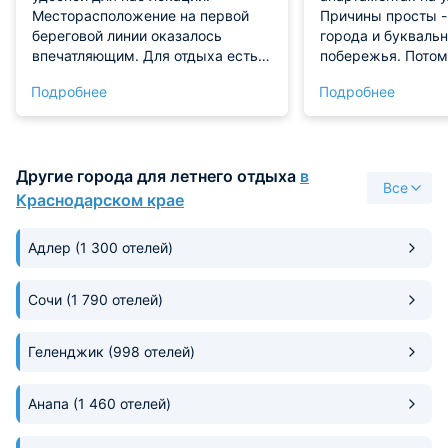
Месторасположение на первой
Причины просты -
береговой линии оказалось
города и буквальн
впечатляющим. Для отдыха есть
побережья. Потом
необходимая мебель, все в
современная, све
Подробнее
Подробнее
отличном состоянии. Питались в
фото видно, что он
заведениях поблизости.
укомплектована х
соответствует, на
опыте можем сказ
Другие города для летнего отдыха
в
действительно хо
Все
Убрано отлично. В
Краснодарском крае
плитка без пятен 
Кухня просторная
Адлер
(1 300 отелей)
готовить очень уд
техники много, и 
разные виды стак
Сочи
(1 790 отелей)
Геленджик
(998 отелей)
Анапа
(1 460 отелей)