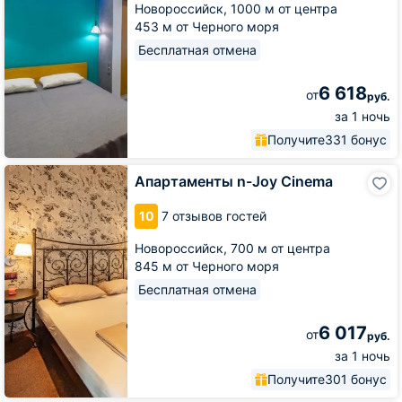
Новороссийск,
1000 м от центра
453 м от Черного моря
Бесплатная отмена
6 618
от
руб.
за 1 ночь
Получите
331 бонус
Апартаменты
Апартаменты n-Joy Cinema
n-
Joy
10
7 отзывов гостей
Cinema
Новороссийск,
700 м от центра
845 м от Черного моря
Бесплатная отмена
6 017
от
руб.
за 1 ночь
Получите
301 бонус