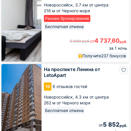
Новороссийск,
3.7 км от центра
216 м от Черного моря
Раннее бронирование
Бесплатная отмена
4 737,60
5 040
руб.
от
руб.
за 1 ночь
Получите
237 бонусов
На
На проспекте Ленина от
проспекте
LetoApart
Ленина
от
10
6 отзывов гостей
LetoApart
Новороссийск,
4.3 км от центра
262 м от Черного моря
Бесплатная отмена
5 852
от
руб.