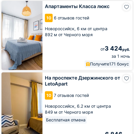
Апартаменты
Апартаменты Класса люкс
Класса
люкс
10
6 отзывов гостей
Новороссийск,
6 км от центра
892 м от Черного моря
3 424
от
руб.
за 1 ночь
Получите
171 бонус
На
На проспекте Дзержинского от
проспекте
LetoApart
Дзержинского
от
10
7 отзывов гостей
LetoApart
Новороссийск,
6.2 км от центра
849 м от Черного моря
Бесплатная отмена