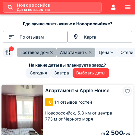
Новороссийск
Даты неизвестны
Где лучше снять жилье в Новороссийске?
По отзывам
Карта
2
Гостевой дом
Апартаменты
Цена
Отели
Сегодня
Завтра
Выбрать даты
Апартаменты
Апартаменты Apple House
Apple
House
10
14 отзывов гостей
Новороссийск,
5.8 км от центра
773 м от Черного моря
2 500
от
руб.