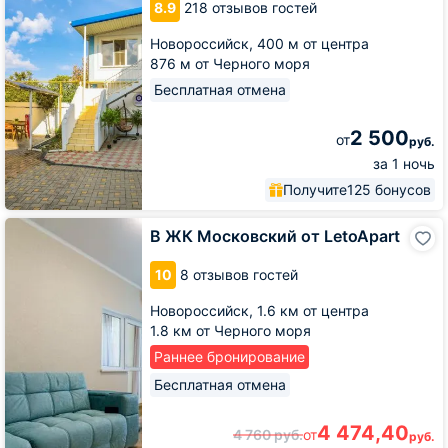
8.9
218 отзывов гостей
Новороссийск,
400 м от центра
876 м от Черного моря
Бесплатная отмена
2 500
от
руб.
за 1 ночь
Получите
125 бонусов
В
В ЖК Московский от LetoApart
ЖК
Московский
10
8 отзывов гостей
от
LetoApart
Новороссийск,
1.6 км от центра
1.8 км от Черного моря
Раннее бронирование
Бесплатная отмена
4 474,40
4 760
руб.
от
руб.