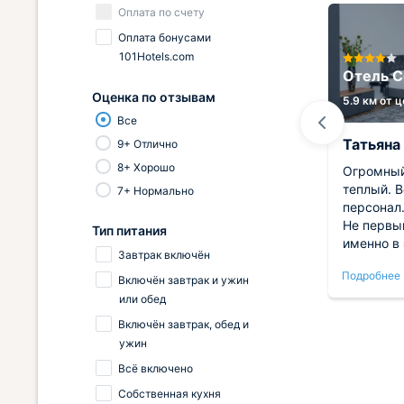
Оплата по счету
Оплата бонусами
Студия на Удалова д. 5 от
101Hotels.com
LetoApart
Отель С
Оценка по отзывам
5.5 км от центра
5.9 км от 
Все
Кирилл
Татьяна
9+ Отлично
8+ Хорошо
Радует исключительная
Огромный
те.
опрятность комнат, куда
теплый. 
7+ Нормально
заселились гости следы
персонал.
ну на
масштабной предзаездной
Не первы
Тип питания
дезинфекции видны повсюду. В
именно в 
Завтрак включён
ная, в
комнатах поддерживается
останавл
Подробнее
Подробнее
В
эталонная свежесть, дышать
как цена
Включён завтрак и ужин
очень легко и приятно. Нам
или обед
ожно
крайне импонировала близость к
Включён завтрак, обед и
основным
ужин
было
достопримечательностям,
Всё включено
ие
дислокация выбрана чрезвычайно
улер с
удачно.
Собственная кухня