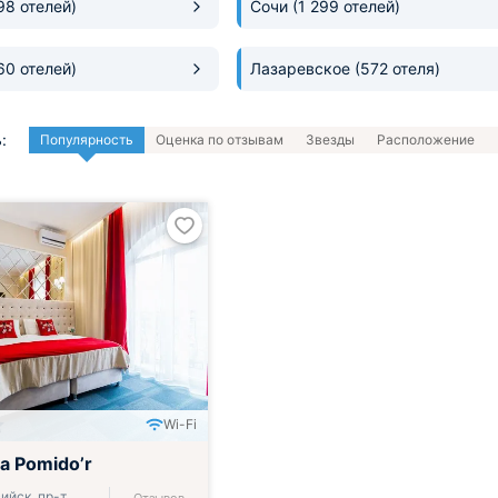
198 отелей)
Сочи
(1 299 отелей)
60 отелей)
Лазаревское
(572 отеля)
:
Популярность
Оценка по отзывам
Звезды
Расположение
Wi-Fi
а Pomido’r
ийск, пр-т