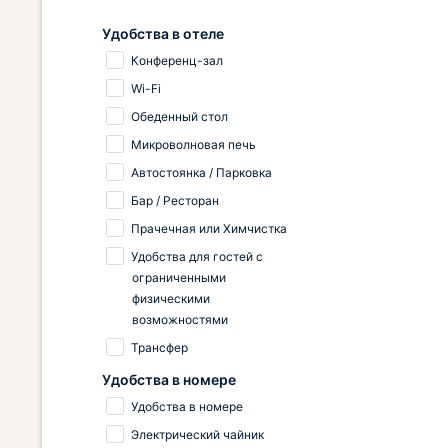
 сахар
ые
Удобства в отеле
Конференц-зал
орошо,
Wi-Fi
 Из
Обеденный стол
у
ах). В
Микроволновая печь
Автостоянка / Парковка
Бар / Ресторан
Прачечная или Химчистка
Удобства для гостей с
ограниченными
физическими
возможностями
Трансфер
Удобства в номере
Удобства в номере
Электрический чайник