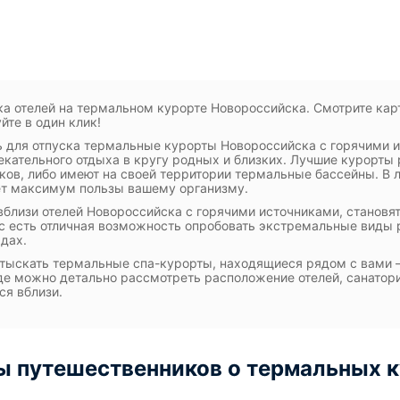
а отелей на термальном курорте Новороссийска. Смотрите карт
йте в один клик!
 для отпуска термальные курорты Новороссийска с горячими и
екательного отдыха в кругу родных и близких. Лучшие курорты
ков, либо имеют на своей территории термальные бассейны. В л
ет максимум пользы вашему организму.
вблизи отелей Новороссийска с горячими источниками, станов
ас есть отличная возможность опробовать экстремальные виды 
рдах.
тыскать термальные спа-курорты, находящиеся рядом с вами 
где можно детально рассмотреть расположение отелей, санаторие
ся вблизи.
 путешественников о термальных к