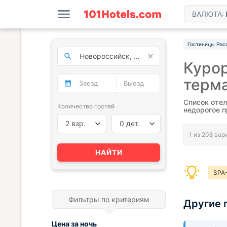
ВАЛЮТА:
Гостиницы Рос
Куро
терм
Список отел
Количество гостей
недорогое п
2 взр.
0 дет.
НАЙТИ
SPA
Фильтры по критериям
Другие 
Цена за
ночь