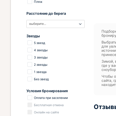
Пляж
Расстояние до берега
выберите...
Подборк
брониру
Звезды
Выбрать
5 звезд
для увл
4 звезды
источни
принес
3 звезды
Зимой, 
2 звезды
где у в
сноубо
1 звезда
Чтобы о
Без звезд
сайта, 
находит
Условия бронирования
Оплата при заселении
Бесплатная отмена
Отзывы
Онлайн на сайте