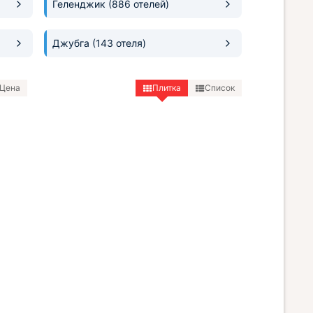
Геленджик
(886 отелей)
Джубга
(143 отеля)
Цена
Плитка
Список