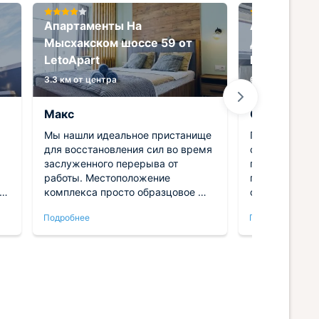
Апартаменты На
Апартамен
Мысхакском шоссе 59 от
Дзержинско
LetoApart
LetoApart
3.3 км от центра
6.2 км от центр
Макс
Саша
Мы нашли идеальное пристанище
Поездка в со
для восстановления сил во время
строго делово
заслуженного перерыва от
поэтому вопр
работы. Местоположение
пристанища с
комплекса просто образцовое —
остро. Рассм
вокруг тишина зеленой аллеи, но
исключительн
Подробнее
Подробнее
главные городские
форматы про
достопримечательности совсем
сьюты или ча
рядом. Экономическая выгода
чтобы сохран
данного предложения не
автономность
а
подлежит сомнению, качество
привычный у
полностью соответствует
стороны. Выб
ку
заявленному прайсу.
превзошел вс