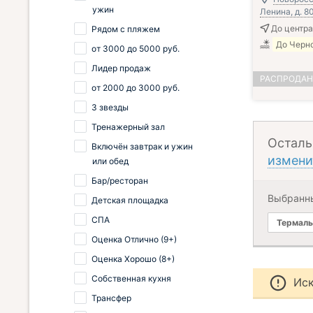
ужин
Ленина, д. 8
До центра
Рядом с пляжем
До Черно
от
3000
до
5000
руб.
Лидер продаж
РАСПРОДА
от
2000
до
3000
руб.
3 звезды
Тренажерный зал
Осталь
Включён завтрак и ужин
измени
или обед
Бар/ресторан
Выбранн
Детская площадка
СПА
Термаль
Оценка Отлично (9+)
Оценка Хорошо (8+)
Собственная кухня
Иск
Трансфер