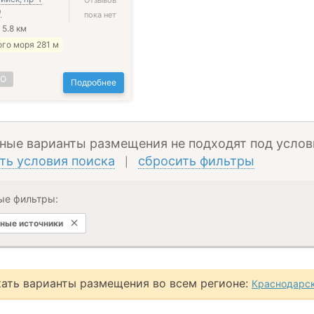
Отзывов
0
пока нет
 5.8 км
го моря 281 м
НО
Подробнее
ные варианты размещения не подходят под услов
ть условия поиска
сбросить фильтры
|
ые фильтры:
ные источники
ать варианты размещения во всем регионе:
Краснодарск