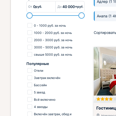
Адлер
(1 
0
40 000+
От
руб.
До
руб.
Анапа
(1 4
0
-
1000
руб.
за ночь
Сортировать
1000
-
2000
руб.
за ночь
2000
-
3000
руб.
за ночь
3000
-
5000
руб.
за ночь
свыше
5000
руб.
за ночь
Популярные
Отели
Завтрак включён
Бассейн
5 звезд
Всё включено
4 звезды
Гостиниц
Включён завтрак, обед и
Новоросс