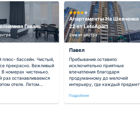
Апартаменты На Шевченко
олнечная Гавань
22 от LetoApart
центра
2 км от центра
Павел
 плюс- бассейн. Чистый,
Пребывание оставило
Все прекрасно. Вежливый
исключительно приятные
 В номерах чистенько.
впечатления благодаря
й раз останавливаемся
продуманному до мелочей
этом отеле. Летом
интерьеру, где каждый предмет
иваемся в другом, так
выполняет свою функцию и
Подробнее
 летом гораздо выше.
радует глаз эстетикой. Жилье
встречает обилием света и
воздуха, создавая ощущение
абсолютной свободы от тесноты.
Кулинарная зона укомплектован
всей необходимой бытовой
техникой, что превращает готов