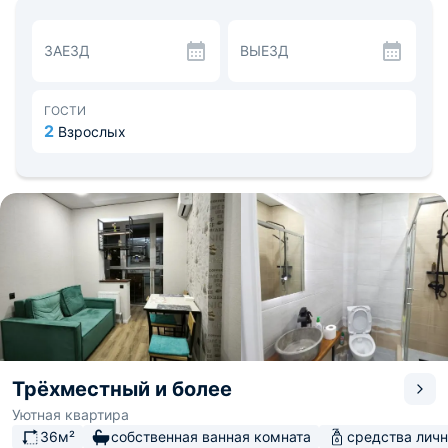
стол, а продукты на блюдо закупить в ближайшем
магазине.
Разнообразить времяпровождение помогут Пионерская
ЗАЕЗД
ВЫЕЗД
роща и посещение мемориального комплекса
«Ансамбль Малая Земля» в 2,3 км. Расстояние до
аэропорта «Геленджик» - 21,6 км, до
железнодорожного вокзала - 7,1 км.
ГОСТИ
2
Взрослых
Трёхместный и более
Уютная квартира
36м²
собственная ванная комната
средства личн