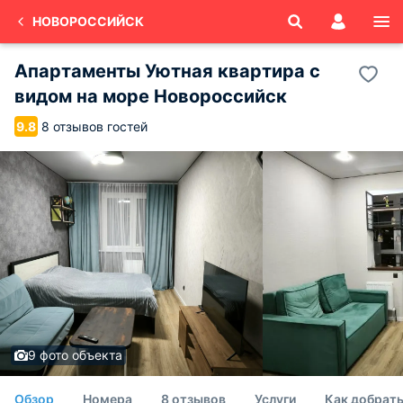
НОВОРОССИЙСК
Апартаменты Уютная квартира с
видом на море Новороссийск
8 отзывов гостей
9.8
9 фото объекта
Обзор
Номера
8 отзывов
Услуги
Как добрат