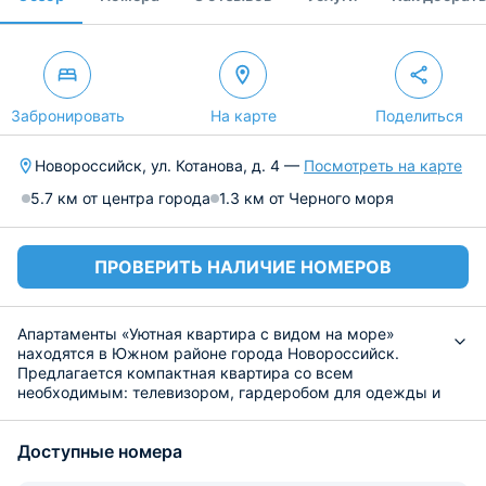
Забронировать
На карте
Поделиться
Новороссийск, ул. Котанова, д. 4 —
Посмотреть на карте
5.7 км от центра города
1.3 км от Черного моря
ПРОВЕРИТЬ НАЛИЧИЕ НОМЕРОВ
Апартаменты «Уютная квартира с видом на море»
находятся в Южном районе города Новороссийск.
Предлагается компактная квартира со всем
необходимым: телевизором, гардеробом для одежды и
гладильными принадлежностями. Есть и санузел,
крытый балкон, где стоят микроволновая печь и
Доступные номера
холодильник, Wi-Fi.
Готовить еду можно на кухне, где имеется и обеденный