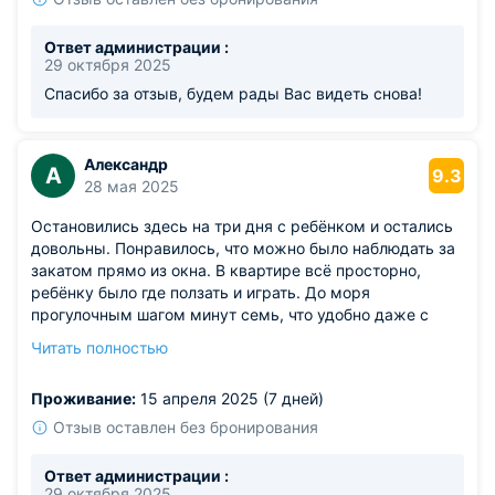
Ответ администрации :
29 октября 2025
Спасибо за отзыв, будем рады Вас видеть снова!
Александр
А
9.3
28 мая 2025
Остановились здесь на три дня с ребёнком и остались
довольны. Понравилось, что можно было наблюдать за
закатом прямо из окна. В квартире всё просторно,
ребёнку было где ползать и играть. До моря
прогулочным шагом минут семь, что удобно даже с
коляской. Есть аптека и супермаркет совсем рядом.
Читать полностью
Атмосфера спокойная, соседи вежливые, никто не
мешал. Видно, что хозяева постарались сделать жильё
Проживание:
15 апреля 2025 (7 дней)
удобным для разных категорий гостей.
Из недостатков: стиральная машина шумная,
Отзыв оставлен без бронирования
приходилось запускать её только днём.
Ответ администрации :
29 октября 2025