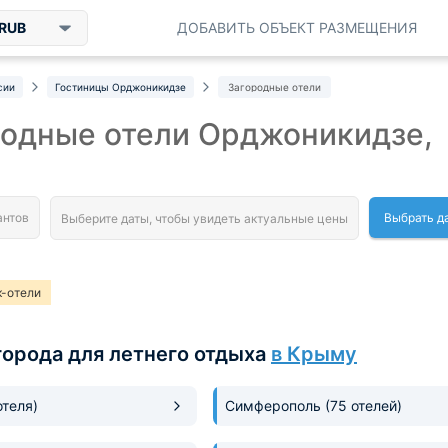
RUB
ДОБАВИТЬ ОБЪЕКТ РАЗМЕЩЕНИЯ
сии
Гостиницы Орджоникидзе
Загородные отели
родные отели Орджоникидзе,
Выбрать д
к-отели
города для летнего отдыха
в Крыму
отеля)
Симферополь
(75 отелей)