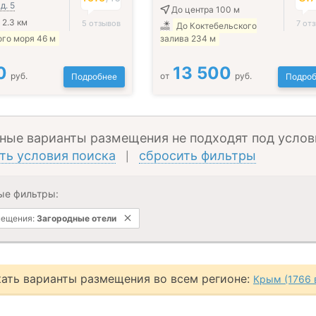
д. 5
До центра 100 м
 2.3 км
5 отзывов
7 от
До Коктебельского
го моря 46 м
залива 234 м
0
13 500
руб.
от
руб.
Подробнее
Подроб
ные варианты размещения не подходят под услов
ть условия поиска
сбросить фильтры
|
ые фильтры:
мещения:
Загородные отели
ать варианты размещения во всем регионе:
Крым (1766 