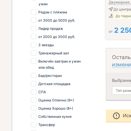
Двуякорная, 
ужин
До центра
Рядом с пляжем
До Черно
от
3000
до
5000
руб.
2 25
Лидер продаж
от
от
2000
до
3000
руб.
3 звезды
Тренажерный зал
Осталь
Включён завтрак и ужин
измени
или обед
Бар/ресторан
Выбранн
Детская площадка
Тип раз
СПА
Оценка Отлично (9+)
Оценка Хорошо (8+)
Иск
Собственная кухня
Трансфер