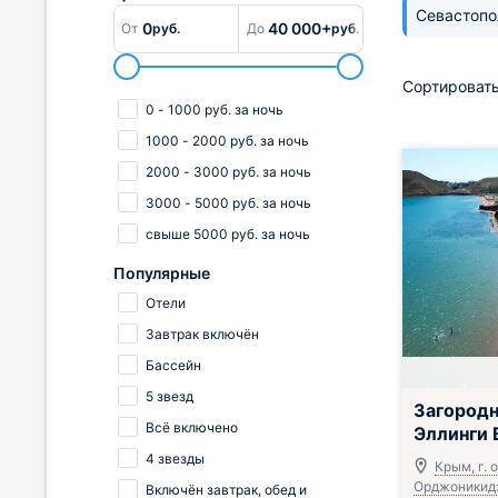
Севастоп
0
40 000+
От
руб.
До
руб.
Сортировать
0
-
1000
руб.
за ночь
1000
-
2000
руб.
за ночь
2000
-
3000
руб.
за ночь
3000
-
5000
руб.
за ночь
свыше
5000
руб.
за ночь
Популярные
Отели
Завтрак включён
Бассейн
5 звезд
Включён завтр
Загородн
Всё включено
Эллинги 
4 звезды
Крым, г. 
Орджоникидз
Включён завтрак, обед и