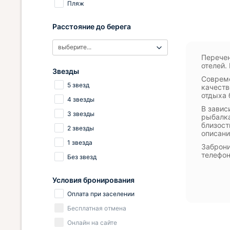
Пляж
Расстояние до берега
выберите...
Перечен
отелей.
Звезды
Совреме
5 звезд
качеств
отдыха 
4 звезды
В завис
3 звезды
рыбалка
близост
2 звезды
описани
1 звезда
Заброни
телефон
Без звезд
Условия бронирования
Оплата при заселении
Бесплатная отмена
Онлайн на сайте