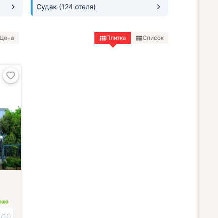
Судак
(124 отеля)
Цена
Плитка
Список
ОШО
7
/
10