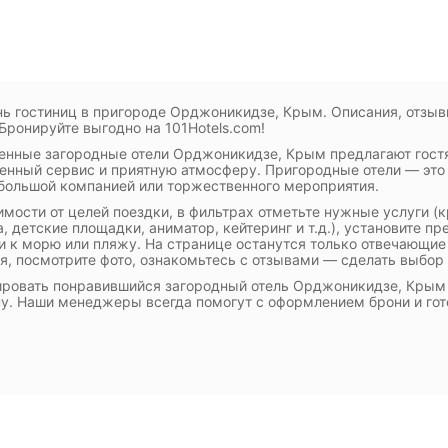
ь гостиниц в пригороде Орджоникидзе, Крым. Описания, отзыв
 Бронируйте выгодно на 101Hotels.com!
нные загородные отели Орджоникидзе, Крым предлагают гост
енный сервис и приятную атмосферу. Пригородные отели — это 
большой компанией или торжественного мероприятия.
имости от целей поездки, в фильтрах отметьте нужные услуги (
, детские площадки, аниматор, кейтеринг и т.д.), установите пр
и к морю или пляжу. На странице останутся только отвечающие
я, посмотрите фото, ознакомьтесь с отзывами — сделать выбор
ровать понравившийся загородный отель Орджоникидзе, Крым м
у. Наши менеджеры всегда помогут с оформлением брони и гот