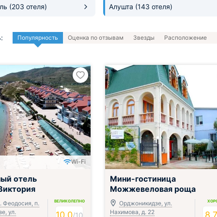
оль
(203 отеля)
Алушта
(143 отеля)
:
Популярность
Оценка по отзывам
Звезды
Расположение
Wi-Fi
ак, обед и ужин
ый отель
Мини-гостиница
Виктория
Можжевеловая роща
ВЕЛИКОЛЕПНО
ХОР
о. Феодосия, п.
Орджоникидзе, ул.
е, ул.
Нахимова, д. 22
10.0
8.
/
10