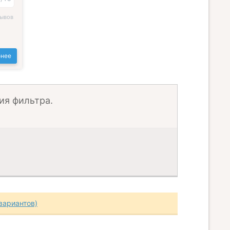
зывов
нее
ия фильтра.
вариантов)