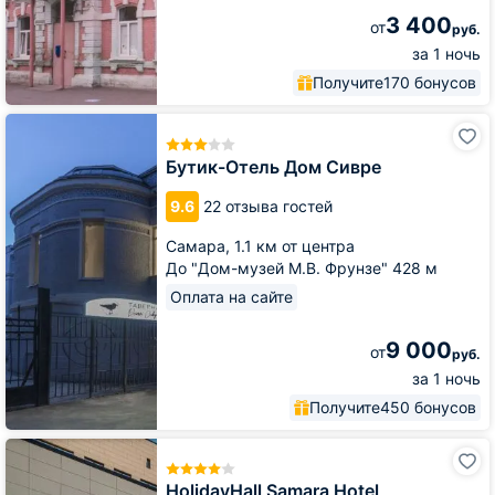
3 400
от
руб.
за 1 ночь
Получите
170 бонусов
Бутик-
Отель
Дом
Бутик-Отель Дом Сивре
Сивре
9.6
22 отзыва гостей
Самара,
1.1 км от центра
До "Дом-музей М.В. Фрунзе" 428 м
Оплата на сайте
9 000
от
руб.
за 1 ночь
Получите
450 бонусов
HolidayHall
Samara
Hotel
HolidayHall Samara Hotel