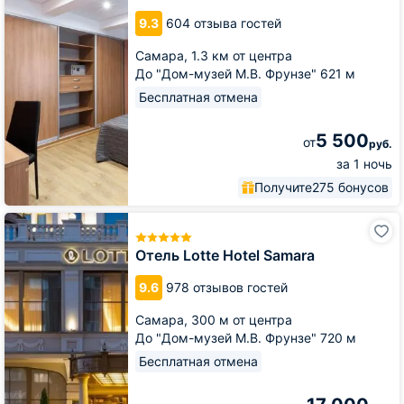
9.3
604 отзыва гостей
Самара,
1.3 км от центра
До "Дом-музей М.В. Фрунзе" 621 м
Бесплатная отмена
5 500
от
руб.
за 1 ночь
Получите
275 бонусов
Отель
Lotte
Hotel
Отель Lotte Hotel Samara
Samara
9.6
978 отзывов гостей
Самара,
300 м от центра
До "Дом-музей М.В. Фрунзе" 720 м
Бесплатная отмена