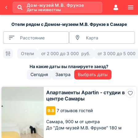
Дом-музей М.В. Фрунзе
Даты неизвестны
Отели рядом с Домом-музеем М.В. Фрунзе в Самаре
Расстояние
Карта
Отели
от
2 000
до
3 000
руб.
от
3 000
до
5 000
Сегодня
Завтра
Выбрать даты
Апартаменты
Апартаменты Apartin - студии в
Apartin
центре Самары
-
студии
9.8
7 отзывов гостей
в
центре
Самара,
900 м от центра
Самары
До "Дом-музей М.В. Фрунзе" 180 м