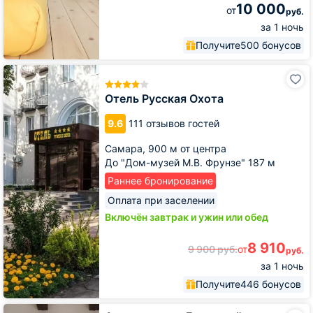
10 000
от
руб.
за 1 ночь
Получите
500 бонусов
Отель
Русская
Охота
Отель Русская Охота
9.6
111 отзывов гостей
Самара,
900 м от центра
До "Дом-музей М.В. Фрунзе" 187 м
Раннее бронирование
Оплата при заселении
Включён завтрак и ужин или обед
8 910
9 900
руб.
от
руб.
за 1 ночь
Получите
446 бонусов
Апартаменты