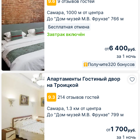
9.6
9 отзывов гостей
Самара,
1000 м от центра
До "Дом-музей М.В. Фрунзе" 766 м
Бесплатная отмена
Завтрак включён
6 400
от
руб.
за 1 ночь
Получите
320 бонусов
Апартаменты
Апартаменты Гостиный двор
Гостиный
на Троицкой
двор
на
9.3
214 отзывов гостей
Троицкой
Самара,
1.3 км от центра
До "Дом-музей М.В. Фрунзе" 799 м
1 700
от
руб.
за 1 ночь