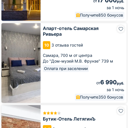
17 000
от
руб.
за 1 ночь
Получите
850 бонусов
Апарт-
Апарт-отель Самарская
отель
Ривьера
Самарская
Ривьера
10
3 отзыва гостей
Самара,
700 м от центра
До "Дом-музей М.В. Фрунзе" 739 м
Оплата при заселении
6 990
от
руб.
за 1 ночь
Получите
350 бонусов
Бутик-
Отель
ЛетягинЪ
Бутик-Отель ЛетягинЪ