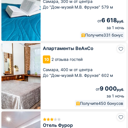
Самара,
300 м от центра
До "Дом-музей М.В. Фрунзе" 579 м
6 618
от
руб.
за 1 ночь
Получите
331 бонус
Апартаменты
Апартаменты ВеАнСо
ВеАнСо
10
2 отзыва гостей
Самара,
400 м от центра
До "Дом-музей М.В. Фрунзе" 602 м
9 000
от
руб.
за 1 ночь
Получите
450 бонусов
Отель
Фурор
Отель Фурор