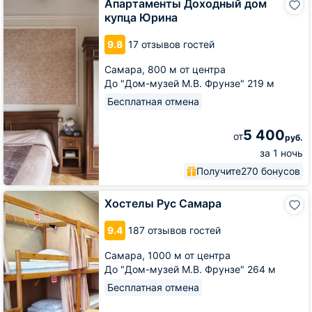
Апартаменты Доходный дом
Доходный
купца Юрина
дом
купца
9.8
17 отзывов гостей
Юрина
Самара,
800 м от центра
До "Дом-музей М.В. Фрунзе" 219 м
Бесплатная отмена
5 400
от
руб.
за 1 ночь
Получите
270 бонусов
Хостелы
Хостелы Рус Самара
Рус
Самара
9.4
187 отзывов гостей
Самара,
1000 м от центра
До "Дом-музей М.В. Фрунзе" 264 м
Бесплатная отмена