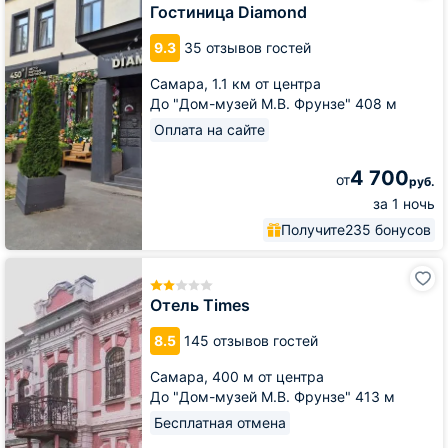
Гостиница Diamond
9.3
35 отзывов гостей
Самара,
1.1 км от центра
До "Дом-музей М.В. Фрунзе" 408 м
Оплата на сайте
4 700
от
руб.
за 1 ночь
Получите
235 бонусов
Отель
Times
Отель Times
8.5
145 отзывов гостей
Самара,
400 м от центра
До "Дом-музей М.В. Фрунзе" 413 м
Бесплатная отмена