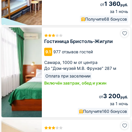
1 360
от
руб.
за 1 ночь
Получите
68 бонусов
Гостиница
Бристоль-
Жигули
Гостиница Бристоль-Жигули
9.1
977 отзывов гостей
Самара,
1000 м от центра
До "Дом-музей М.В. Фрунзе" 287 м
Оплата при заселении
Включён завтрак, обед и ужин
3 200
от
руб.
за 1 ночь
Получите
160 бонусов
Гостиница
Old