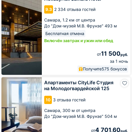
9.3
2 334 отзыва гостей
Самара,
1.2 км от центра
До "Дом-музей М.В. Фрунзе" 493 м
Бесплатная отмена
Включён завтрак и ужин или обед
11 500
от
руб.
за 1 ночь
Получите
575 бонусов
Апартаменты
Апартаменты CityLife Студия
CityLife
на Молодогвардейской 125
Студия
на
10
3 отзыва гостей
Молодогвардейской
125
Самара,
300 м от центра
До "Дом-музей М.В. Фрунзе" 504 м
4 701,60
от
руб.