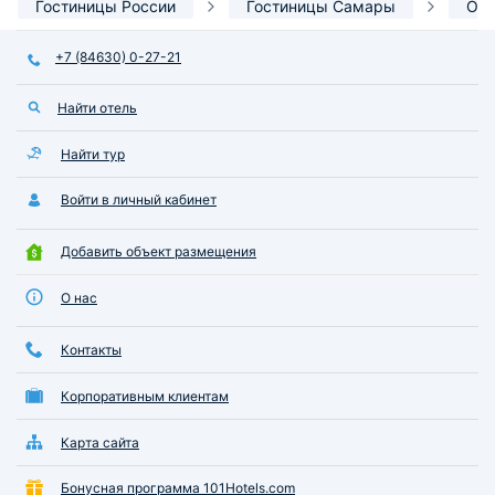
Гостиницы России
Гостиницы Самары
Ори
+7 (84630) 0-27-21
Найти отель
Найти тур
Войти в личный кабинет
Добавить объект размещения
О нас
Контакты
Корпоративным клиентам
Карта сайта
Бонусная программа 101Hotels.com