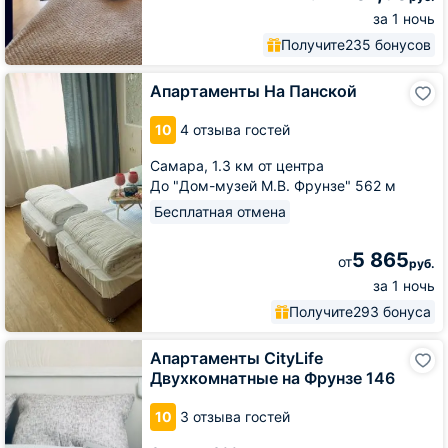
за 1 ночь
Получите
235 бонусов
Апартаменты
Апартаменты На Панской
На
Панской
10
4 отзыва гостей
Самара,
1.3 км от центра
До "Дом-музей М.В. Фрунзе" 562 м
Бесплатная отмена
5 865
от
руб.
за 1 ночь
Получите
293 бонуса
Апартаменты
Апартаменты CityLife
CityLife
Двухкомнатные на Фрунзе 146
Двухкомнатные
на
10
3 отзыва гостей
Фрунзе
146