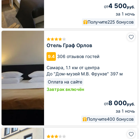
4 500
от
руб.
за 1 ночь
Получите
225 бонусов
Отель
Граф
Орлов
Отель Граф Орлов
9.4
306 отзывов гостей
Самара,
1.1 км от центра
До "Дом-музей М.В. Фрунзе" 397 м
Оплата на сайте
Завтрак включён
8 000
от
руб.
за 1 ночь
Получите
400 бонусов
Гостиница
Diamond