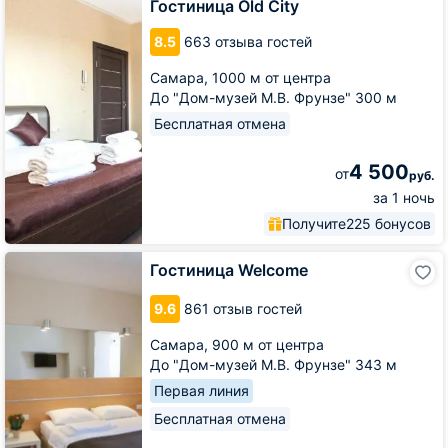
City
Гостиница Old City
8.5
663 отзыва гостей
Самара,
1000 м от центра
До "Дом-музей М.В. Фрунзе" 300 м
Бесплатная отмена
4 500
от
руб.
за 1 ночь
Получите
225 бонусов
Гостиница
Гостиница Welcome
Welcome
9.6
861 отзыв гостей
Самара,
900 м от центра
До "Дом-музей М.В. Фрунзе" 343 м
Первая линия
Бесплатная отмена