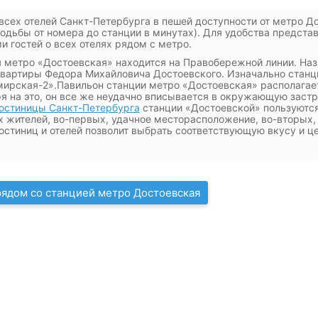
всех отелей Санкт-Петербурга в пешей доступности от метро Д
одьбы от номера до станции в минутах). Для удобства представ
и гостей о всех отелях рядом с метро.
 метро «Достоевская» находится на Правобережной линии. Наз
вартиры Федора Михайловича Достоевского. Изначально станц
ирская-2».Павильон станции метро «Достоевская» располагает
я на это, он все же неудачно вписывается в окружающую застр
остиницы Санкт-Петербурга
станции «Достоевской»
пользуются
 жителей, во-первых, удачное месторасположение, во-вторых,
остиниц и отелей позволит выбрать соответствующую вкусу и це
ядом со станцией метро Достоевская