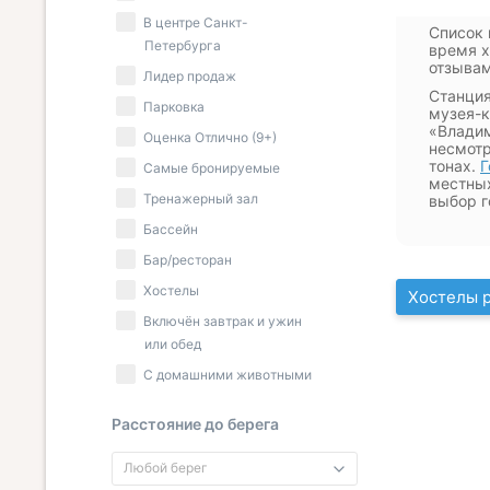
В центре Санкт-
Список 
Петербурга
время х
отзывам
Лидер продаж
Станция
Парковка
музея-к
«Владим
Оценка Отлично (9+)
несмотр
тонах.
Г
Самые бронируемые
местных
Тренажерный зал
выбор г
Бассейн
Бар/ресторан
Хостелы
Хостелы р
Включён завтрак и ужин
или обед
С домашними животными
Расстояние до берега
Любой берег