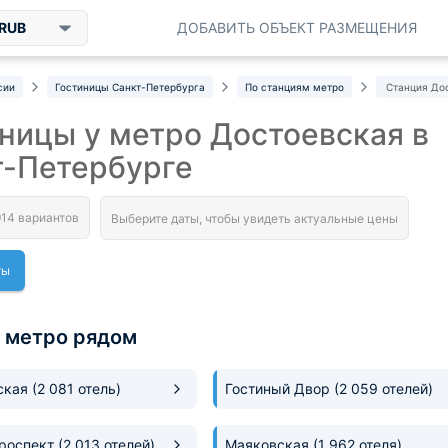
RUB
ДОБАВИТЬ ОБЪЕКТ РАЗМЕЩЕНИЯ
сии
Гостиницы Санкт-Петербурга
По станциям метро
Станция До
ницы у метро Достоевская в
т-Петербурге
ты
 метро рядом
ская
(2 081 отель)
Гостиный Двор
(2 059 отелей)
Проспект
(2 013 отелей)
Маяковская
(1 962 отеля)