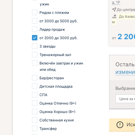
д. 1Р
ужин
До центра 
Рядом с пляжем
До Азовс
от
3000
до
5000
руб.
м
Лидер продаж
2 20
от
2000
до
3000
руб.
от
3 звезды
Тренажерный зал
Включён завтрак и ужин
Осталь
или обед
измени
Бар/ресторан
Детская площадка
Выбранн
СПА
Цена за
Оценка Отлично (9+)
Оценка Хорошо (8+)
Собственная кухня
Иск
Трансфер