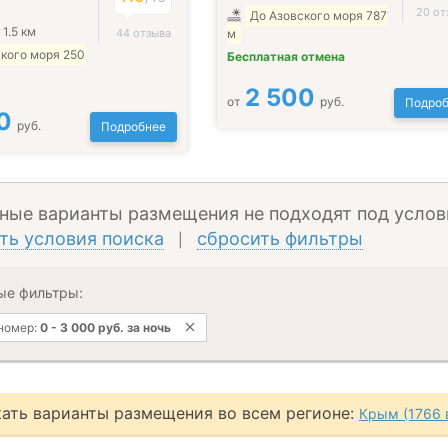
20 от
До Азовского моря 787
1.5 км
44 отзыва
м
кого моря 250
Бесплатная отмена
2 500
от
руб.
Подроб
0
руб.
Подробнее
ные варианты размещения не подходят под услов
ть условия поиска
сбросить фильтры
|
ые фильтры:
 номер:
0
-
3 000
руб.
за ночь
ать варианты размещения во всем регионе:
Крым (1766 