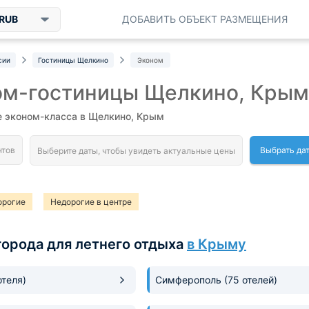
RUB
ДОБАВИТЬ ОБЪЕКТ РАЗМЕЩЕНИЯ
сии
Гостиницы Щелкино
Эконом
ом-гостиницы Щелкино, Крым
е эконом-класса в Щелкино, Крым
Выбрать да
орогие
Недорогие в центре
города для летнего отдыха
в Крыму
отеля)
Симферополь
(75 отелей)