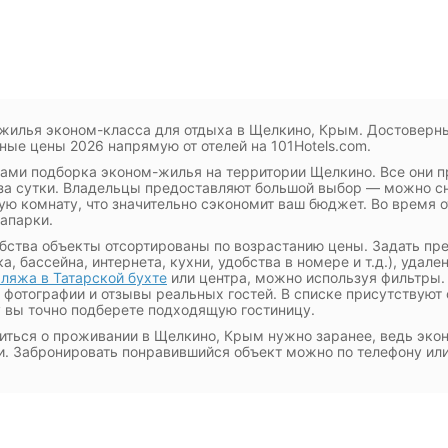
жилья эконом-класса для отдыха в Щелкино, Крым. Достоверны
ные цены 2026 напрямую от отелей на 101Hotels.com.
ами подборка эконом-жилья на территории Щелкино. Все они 
за сутки. Владельцы предоставляют большой выбор — можно сн
ую комнату, что значительно сэкономит ваш бюджет. Во время о
вапарки.
бства объекты отсортированы по возрастанию цены. Задать пр
ка, бассейна, интернета, кухни, удобства в номере и т.д.), удале
ляжа в Татарской бухте
или центра, можно используя фильтры.
 фотографии и отзывы реальных гостей. В списке присутствуют
 вы точно подберете подходящую гостиницу.
иться о проживании в Щелкино, Крым нужно заранее, ведь эко
. Забронировать понравившийся объект можно по телефону или