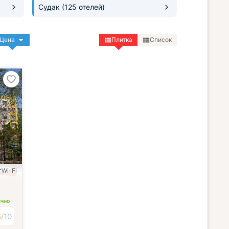
Судак
(125 отелей)
Цена
Плитка
Список
Wi-Fi
ИЧНО
3
/
10