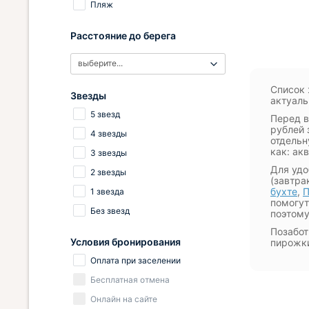
Пляж
Расстояние до берега
выберите...
Список 
Звезды
актуаль
5 звезд
Перед в
рублей 
4 звезды
отдельн
как: ак
3 звезды
Для удо
2 звезды
(завтра
бухте
,
П
1 звезда
помогут
Без звезд
поэтому
Позабот
Условия бронирования
пирожки
Оплата при заселении
Бесплатная отмена
Онлайн на сайте