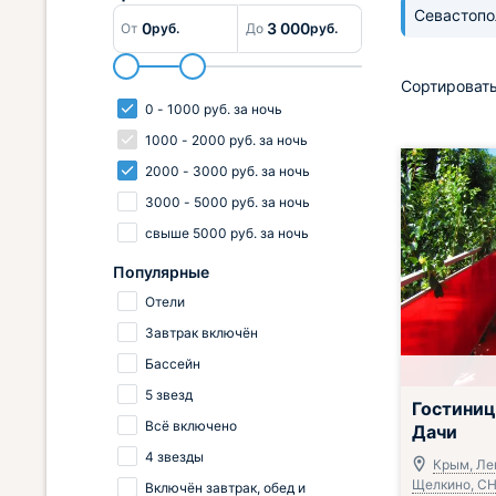
Севастоп
0
3 000
От
руб.
До
руб.
Сортировать
0
-
1000
руб.
за ночь
1000
-
2000
руб.
за ночь
2000
-
3000
руб.
за ночь
3000
-
5000
руб.
за ночь
свыше
5000
руб.
за ночь
Популярные
Отели
Завтрак включён
Бассейн
5 звезд
Гостини
Всё включено
Дачи
4 звезды
Крым, Лен
Щелкино, СН
Включён завтрак, обед и