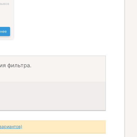
зывов
нее
ия фильтра.
вариантов)