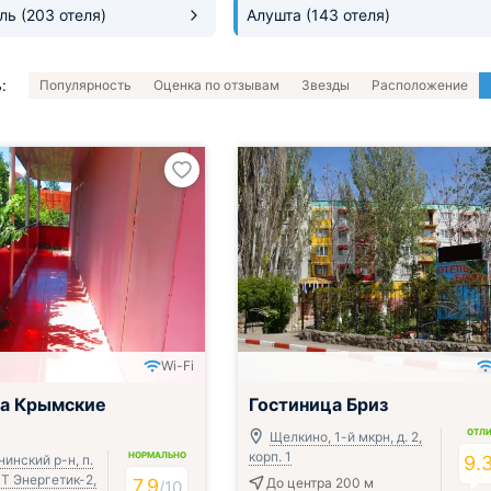
оль
(203 отеля)
Алушта
(143 отеля)
:
Популярность
Оценка по отзывам
Звезды
Расположение
Wi-Fi
ца Крымские
Гостиница Бриз
ОТЛ
Щелкино, 1-й мкрн, д. 2,
корп. 1
НОРМАЛЬНО
инский р-н, п.
9.
Т Энергетик-2,
7.9
До центра 200 м
/
10