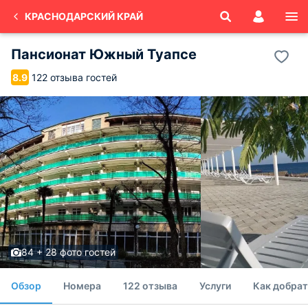
КРАСНОДАРСКИЙ КРАЙ
Пансионат Южный Туапсе
122 отзыва гостей
8.9
84 + 28 фото гостей
Обзор
Номера
122 отзыва
Услуги
Как добрат