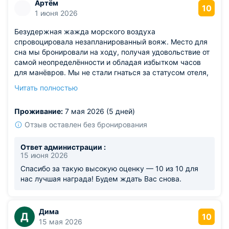
Артём
10
1 июня 2026
Безудержная жажда морского воздуха
спровоцировала незапланированный вояж. Место для
сна мы бронировали на ходу, получая удовольствие от
самой неопределённости и обладая избытком часов
для манёвров. Мы не стали гнаться за статусом отеля,
поставив во главу угла финансовую целесообразность.
Читать полностью
Это мудрое решение обернулось находкой поистине
достойного варианта с безупречными бытовыми
Проживание:
7 мая 2026 (5 дней)
условиями и чарующей, спокойной атмосферой,
исцеляющей душу.
Отзыв оставлен без бронирования
Ответ администрации :
15 июня 2026
Спасибо за такую высокую оценку — 10 из 10 для
нас лучшая награда! Будем ждать Вас снова.
Дима
Д
10
15 мая 2026