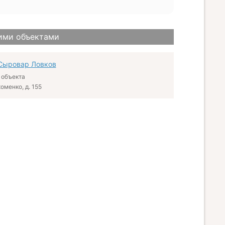
ими объектами
Сыровар Ловков
 объекта
хоменко, д. 155