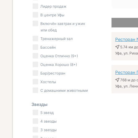
Лидер продаж
В центре Уфы
Включён завтрак и ужин
или обед
Тренажерный зал
Ресторан N
5.74 км
до
Бассейн
Уфа, ул. Рих
Оценка Отлично (9+)
Оценка Хорошо (8+)
Ресторан 
Бар/ресторан
768 м
до 
Хостелы
Уфа, ул. Лени
С домашними животными
Звезды
5 звезд
4 звезды
3 звезды