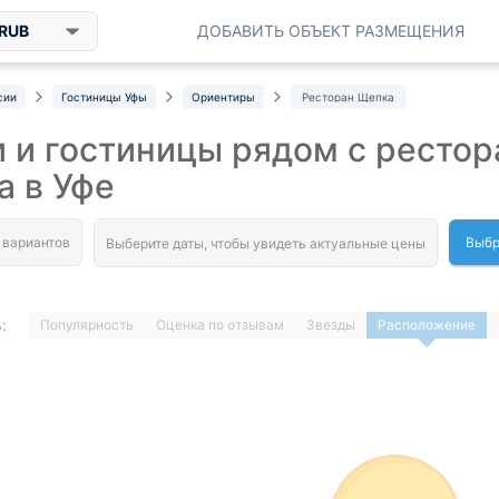
RUB
ДОБАВИТЬ ОБЪЕКТ РАЗМЕЩЕНИЯ
сии
Гостиницы Уфы
Ориентиры
Ресторан Щепка
 и гостиницы рядом с ресто
 в Уфе
Выбр
:
Популярность
Оценка по отзывам
Звезды
Расположение
1
…
ДАЛЕЕ »
Загрузка отелей