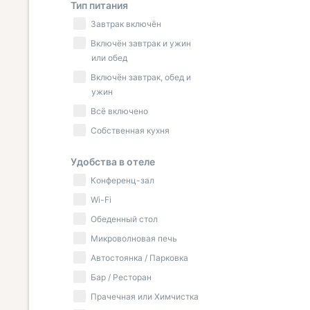
Тип питания
Завтрак включён
Включён завтрак и ужин
или обед
Включён завтрак, обед и
ужин
Всё включено
Собственная кухня
Удобства в отеле
Конференц-зал
Wi-Fi
Обеденный стол
Микроволновая печь
Автостоянка / Парковка
Бар / Ресторан
Прачечная или Химчистка