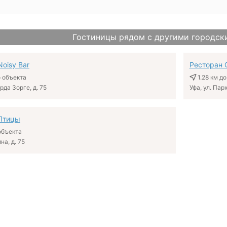
Гостиницы рядом с другими городск
oisy Bar
Ресторан 
 объекта
1.28 км
до
арда Зорге, д. 75
Уфа, ул. Пар
Птицы
объекта
на, д. 75