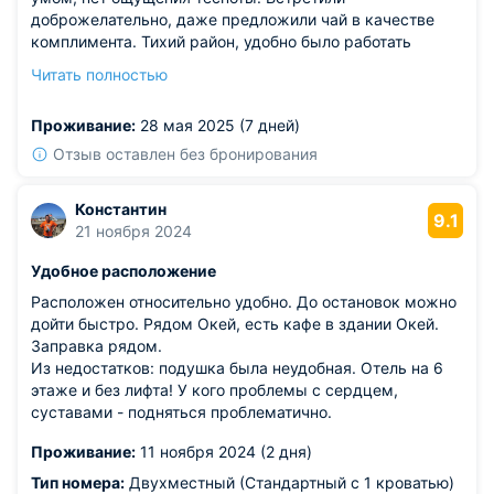
доброжелательно, даже предложили чай в качестве
комплимента. Тихий район, удобно было работать
удалённо. Уборка ежедневная, причём не только
Читать полностью
поверхностная — видно, что стараются. В душевой всё
функционировало, вода не текла за пределы кабины.
Проживание:
28 мая 2025 (7 дней)
Уютное освещение создавало домашнюю атмосферу.
Из недостатков: шторы свет немного пропускают — не
Отзыв оставлен без бронирования
удалось поспать дольше.
Константин
9.1
21 ноября 2024
Удобное расположение
Расположен относительно удобно. До остановок можно
дойти быстро. Рядом Окей, есть кафе в здании Окей.
Заправка рядом.
Из недостатков: подушка была неудобная. Отель на 6
этаже и без лифта! У кого проблемы с сердцем,
суставами - подняться проблематично.
Проживание:
11 ноября 2024 (2 дня)
Тип номера:
Двухместный (Стандартный с 1 кроватью)