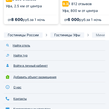
1 812 отзывов
9.3
Уфа,
2.5 км от центра
Уфа,
800 м от центра
8 600
6 000
от
руб.
за 1 ночь
от
руб.
за 1 ночь
Гостиницы России
Гостиницы Уфы
Мини-о
Найти отель
Найти тур
Войти в личный кабинет
Добавить объект размещения
О нас
Контакты
Корпоративным клиентам