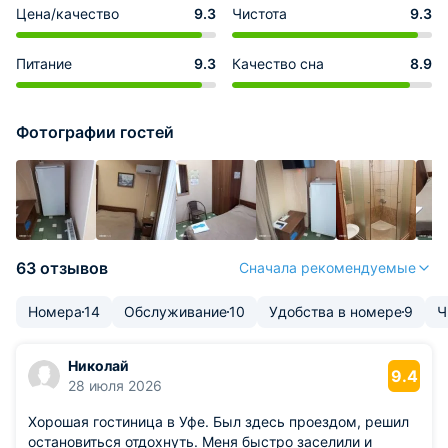
Цена/качество
9.3
Чистота
9.3
Питание
9.3
Качество сна
8.9
Фотографии гостей
63 отзывов
Сначала рекомендуемые
Номера
14
Обслуживание
10
Удобства в номере
9
Ч
Николай
9.4
28 июля 2026
Хорошая гостиница в Уфе. Был здесь проездом, решил
остановиться отдохнуть. Меня быстро заселили и