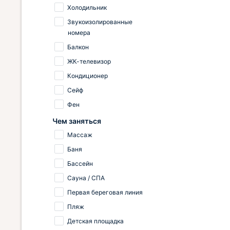
ттедже
полежать на шезлонге в тени
Холодильник
ожно в
деревьев. Уборка ежедневная, и
о,
всё выполняется на совесть. Есть
Звукоизолированные
его в
ощущение, что персонал
номера
ковка
действительно гордится своим
Балкон
местом.
ЖК-телевизор
Кондиционер
Сейф
Фен
Чем заняться
Массаж
Баня
Бассейн
Сауна / СПА
Первая береговая линия
Пляж
Детская площадка