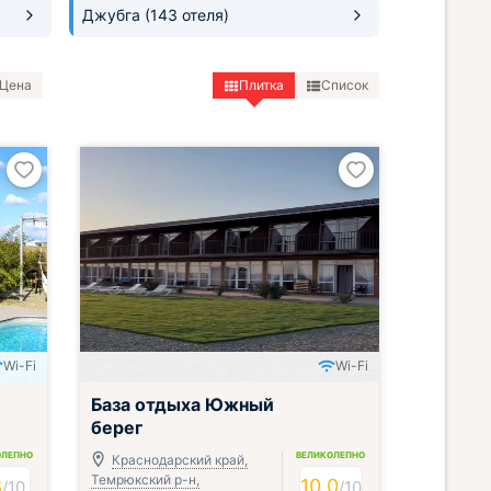
Джубга
(143 отеля)
Цена
Плитка
Список
Wi-Fi
Wi-Fi
База отдыха Южный
берег
ОЛЕПНО
ВЕЛИКОЛЕПНО
Краснодарский край,
Темрюкский р-н,
8
10.0
/
10
/
10