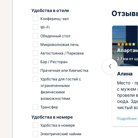
Удобства в отеле
Отзывы
Конференц-зал
Wi-Fi
Обеденный стол
Микроволновая печь
М
Отель Море Лофт
Апартам
Автостоянка / Парковка
2.5 км от центра
2.7 км от 
Бар / Ресторан
Прачечная или Химчистка
Сергей
Алина
Удобства для гостей с
ли
Стильный и атмосферный отель,
Место - п
ограниченными
прямо как на картинке – приятно,
с мужем в
физическими
ентре
что интерьер не подвёл. Идеален
провели 
возможностями
для пары, желающей сменить
сюда. Зд
Трансфер
тов.
обстановку на что-то яркое и
чистый во
то,
модное. Завтрак на террасе с
все, что 
Удобства в номере
Подробнее
Подробнее
али.
видом на море – просто восторг.
отдыха. 
Удобства в номере
До пляжа рукой подать, а после
уютная и 
вать
купания можно спокойно
восторге!
Электрический чайник