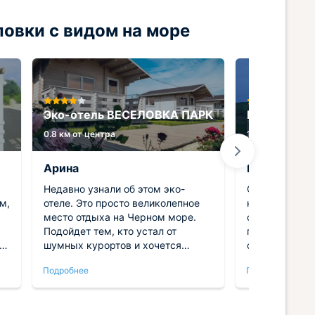
овки с видом на море
Эко-отель ВЕСЕЛОВКА ПАРК
Коттедж 2 
0.8 км от центра
1.6 км от центр
Арина
Виктория
Недавно узнали об этом эко-
Отличное мес
м,
отеле. Это просто великолепное
несколько дне
место отдыха на Черном море.
спокойствие 
Подойдет тем, кто устал от
пейзажи. Дом
о
шумных курортов и хочется
от двух морей
ё
насладиться прекрасным
насладиться
Подробнее
Подробнее
ью
климатом и отдыхом в тишине.
пляжами и пр
Нам повезло - было мало людей,
воздухе. Инт
но это никак не ухудшило наши
но уютным, а