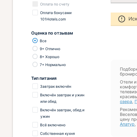
Оплата по счету
Оплата бонусами
Иск
101Hotels.com
Оценка по отзывам
Все
9+ Отлично
8+ Хорошо
7+ Нормально
Подборк
брониро
Тип питания
Отели и
Завтрак включён
комфорт
телевиз
Включён завтрак и ужин
красивы
озера
,
или обед
Рекомен
Включён завтрак, обед и
Веселов
ужин
цену пр
Апатур
,
Всё включено
Собственная кухня