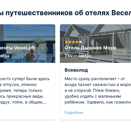
 путешественников об отелях Весел
енты VeseLoft
Отель Дыхание Моря
центра
3 км от центра
Всеволод
росто супер! Были здесь
Место сразу располагает – от
 отпуске, отлично
входа пахнет свежестью и море
время, теперь только
а не хлоркой. Пляж близко,
есь прекрасные виды.
удобно ходить с маленьким
здух, пляж, в общем,
ребёнком. Удивило, как грамотн
нужно для отличного
распределено пространство: вс
Подробнее
Квартира шикарная,
просто, но ничего лишнего. Ноч
светлая. Мы остались в
– ни звука, спали с открытым
окном. На территории чисто,