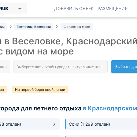
RUB
ДОБАВИТЬ ОБЪЕКТ РАЗМЕЩЕНИЯ
сии
Гостиницы Веселовки
С видом на море
 в Веселовке, Краснодарски
с видом на море
Выбрать да
ря
На первой береговой линии
города для летнего отдыха
в Краснодарском
198 отелей)
Сочи
(1 299 отелей)