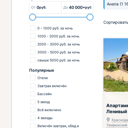
Анапа
(1 1
0
40 000+
От
руб.
До
руб.
Сортировать
0
-
1000
руб.
за ночь
1000
-
2000
руб.
за ночь
2000
-
3000
руб.
за ночь
3000
-
5000
руб.
за ночь
свыше
5000
руб.
за ночь
Популярные
Отели
Завтрак включён
Бассейн
5 звезд
Апартам
Всё включено
Ленивый
4 звезды
Краснода
Темрюкский р
Включён завтрак, обед и