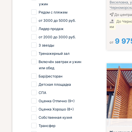
Веселовка, у
ужин
Черноморская
Рядом с пляжем
До центра
от
3000
до
5000
руб.
До Черно
км
Лидер продаж
от
2000
до
3000
руб.
9 97
от
3 звезды
Тренажерный зал
Включён завтрак и ужин
или обед
Бар/ресторан
Детская площадка
СПА
Оценка Отлично (9+)
Оценка Хорошо (8+)
Собственная кухня
Трансфер