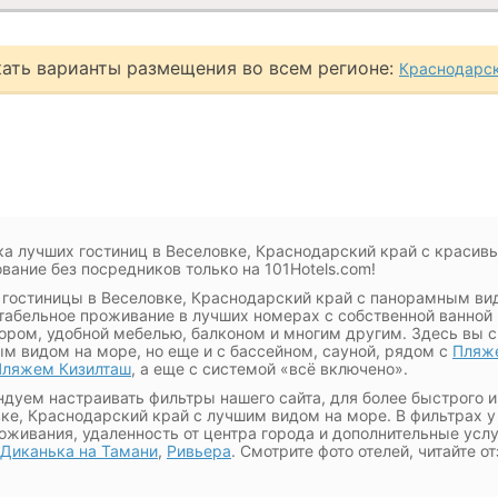
ать варианты размещения во всем регионе:
Краснодарск
а лучших гостиниц в Веселовке, Краснодарский край с краси
вание без посредников только на 101Hotels.com!
 гостиницы в Веселовке, Краснодарский край с панорамным ви
абельное проживание в лучших номерах с собственной ванной 
ором, удобной мебелью, балконом и многим другим. Здесь вы с
м видом на море, но еще и с бассейном, сауной, рядом с
Пляж
Пляжем Кизилташ
, а еще с системой «всё включено».
дуем настраивать фильтры нашего сайта, для более быстрого и 
ке, Краснодарский край с лучшим видом на море. В фильтрах 
оживания, удаленность от центра города и дополнительные усл
Диканька на Тамани
,
Ривьера
. Смотрите фото отелей, читайте о