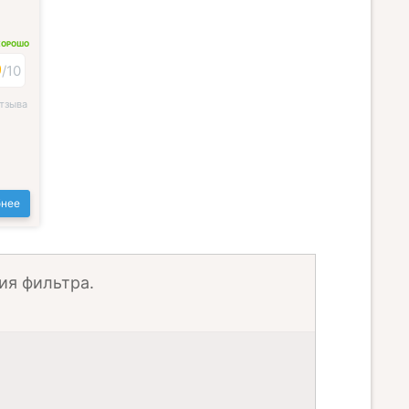
ХОРОШО
9
/
10
тзыва
нее
ия фильтра.