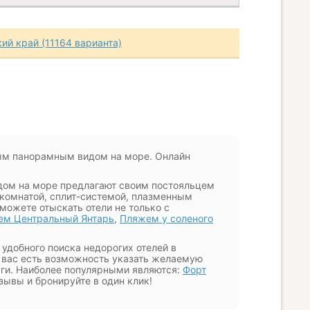
ий край (11164 варианта)
вым панорамным видом на море. Онлайн
дом на море предлагают своим постояльцем
комнатой, сплит-системой, плазменным
можете отыскать отели не только с
ем Центральный Янтарь
,
Пляжем у соленого
удобного поиска недорогих отелей в
у вас есть возможность указать желаемую
уги. Наиболее популярными являются:
Форт
тзывы и бронируйте в один клик!