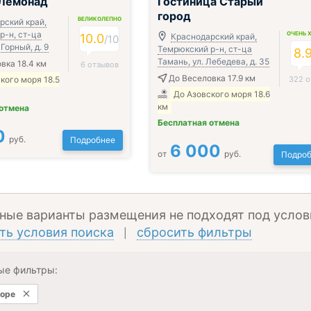
 Лемонад
Гостиница Старый
город
ВЕЛИКОЛЕПНО
рский край,
р-н, ст-ца
ОЧЕНЬ 
10.0
Краснодарский край,
/
10
Горный, д. 9
Темрюкский р-н, ст-ца
8.
Тамань, ул. Лебедева, д. 35
вка 18.4 км
6 отзывов
До Веселовка 17.9 км
кого моря 18.5
322 о
До Азовского моря 18.6
км
 отмена
Бесплатная отмена
0
руб.
Подробнее
6 000
от
руб.
Подроб
ные варианты размещения не подходят под услов
ть условия поиска
сбросить фильтры
|
ые фильтры:
море