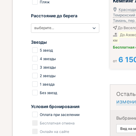
Кемпинг
Пляж
Краснода
Темрюкский 
Расстояние до берега
Тамань, пер. 
выберите...
До Весело
До Азовс
км
Звезды
Бесплатная
5 звезд
6 15
4 звезды
от
3 звезды
2 звезды
1 звезда
Без звезд
Осталь
измени
Условия бронирования
Оплата при заселении
Выбранн
Бесплатная отмена
Вид на 
Онлайн на сайте