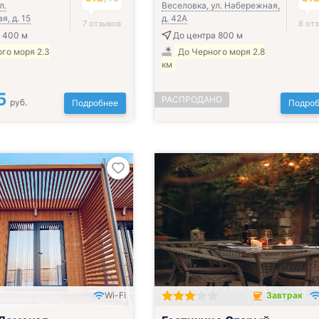
л.
Веселовка, ул. Набережная,
, д. 15
д. 42А
7 отзывов
8 от
 400 м
До центра 800 м
го моря 2.3
До Черного моря 2.8
км
5
РАСПРОДАНО
руб.
Подробнее
Подроб
Wi-Fi
Завтрак
Завтрак включён