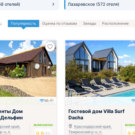
68 отелей)
Лазаревское
(572 отеля)
:
Популярность
Оценка по отзывам
Звезды
Расположение
Wi-Fi
енты Дом
Гостевой дом Villa Surf
 Дельфин
Dacha
ВЕЛИКОЛЕПНО
ВЕЛИК
рский край,
Краснодарский край,
-н, п.
Темрюкский р-н, п.
9.8
9.
/
10