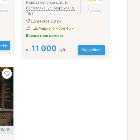
Новотаманское с. п., п.
Веселовка, ул. Морская, д.
зывов
1 отзыв
16/1
До центра 2.9 км
До Черного моря 45 м
Бесплатная отмена
нее
11 000
от
руб.
Подробнее
Wi-Fi