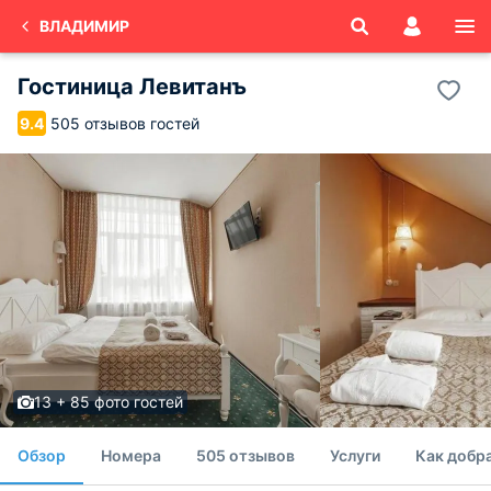
ВЛАДИМИР
Гостиница Левитанъ
505 отзывов гостей
9.4
13 + 85 фото гостей
Обзор
Номера
505 отзывов
Услуги
Как добр