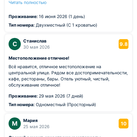
Читать полностью
телевизор. В ванной комнате все чисто и все работает,
с водой проблем не было. Завтрак был включен - в
Проживание:
16 июня 2026 (1 день)
ресторане Панорама очень вкусно и разнообразно по
системе шведский стол. Машину оставляли на стоянке
Тип номера:
Двухместный (С 1 кроватью)
отеля. В общем впечатления отличные, отель
рекомендуем
Станислав
С
9.8
30 мая 2026
Местоположение отличное!
Всё нравится, отличное местоположение на
центральной улице. Рядом все достопримечательности,
кафе, рестораны, бары. Отель уютный, чистый,
обслуживание отличное!
Проживание:
29 мая 2026 (7 дней)
Тип номера:
Одноместный (Просторный)
Мария
М
10
25 мая 2026