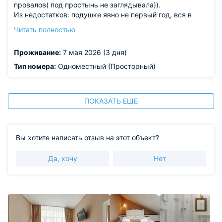
провалов( под простынь не заглядывала)).
Из недостатков: подушке явно не первый год, вся в
комках( на ощупь). Попросила заменить. Держатель
Читать полностью
для душа на честном слове держится( скажу на
ресепшен).
Проживание:
7 мая 2026 (3 дня)
Тип номера:
Одноместный (Просторный)
ПОКАЗАТЬ ЕЩЕ
Вы хотите написать отзыв на этот объект?
Да, хочу
Нет