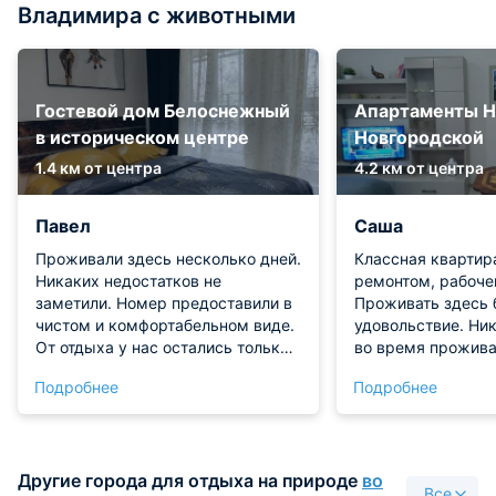
Владимира с животными
Гостевой дом Белоснежный
Апартаменты Н
в историческом центре
Новгородской
1.4 км от центра
4.2 км от центра
Павел
Саша
Проживали здесь несколько дней.
Классная квартир
Никаких недостатков не
ремонтом, рабоче
заметили. Номер предоставили в
Проживать здесь 
чистом и комфортабельном виде.
удовольствие. Ни
От отдыха у нас остались только
во время прожива
положительные эмоции и
заметили. Рекомн
Подробнее
Подробнее
воспоминания!
Другие города для отдыха на природе
во
Все