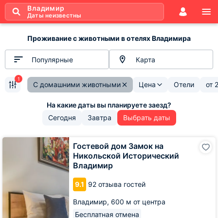
Владимир
Даты неизвестны
Проживание с животными в отелях Владимира
Популярные
Карта
1
С домашними животными
Цена
Отели
от
Сегодня
Завтра
Выбрать даты
Гостевой
Гостевой дом Замок на
дом
Никольской Исторический
Замок
Владимир
на
Никольской
9.1
92 отзыва гостей
Исторический
Владимир
Владимир,
600 м от центра
Бесплатная отмена