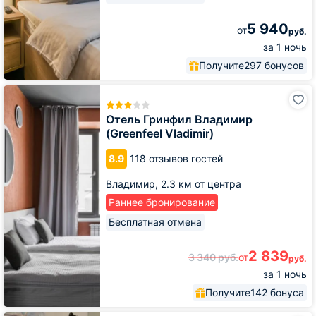
5 940
от
руб.
за 1 ночь
Получите
297 бонусов
Отель
Гринфил
Владимир
Отель Гринфил Владимир
(Greenfeel
(Greenfeel Vladimir)
Vladimir)
8.9
118 отзывов гостей
Владимир,
2.3 км от центра
Раннее бронирование
Бесплатная отмена
2 839
3 340
руб.
от
руб.
за 1 ночь
Получите
142 бонуса