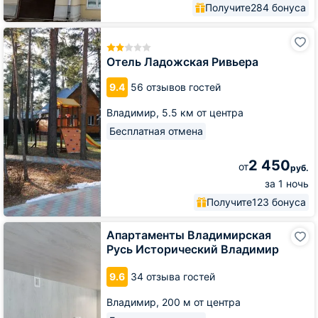
Получите
284 бонуса
Отель
Ладожская
Ривьера
Отель Ладожская Ривьера
9.4
56 отзывов гостей
Владимир,
5.5 км от центра
Бесплатная отмена
2 450
от
руб.
за 1 ночь
Получите
123 бонуса
Апартаменты
Апартаменты Владимирская
Владимирская
Русь Исторический Владимир
Русь
Исторический
9.6
34 отзыва гостей
Владимир
Владимир,
200 м от центра