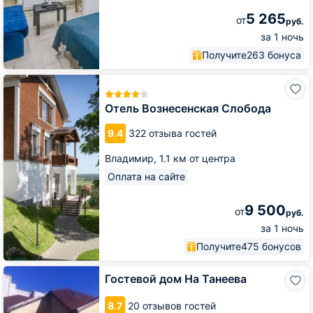
5 265
от
руб.
за 1 ночь
Получите
263 бонуса
Отель
Вознесенская
Слобода
Отель Вознесенская Слобода
9.4
322 отзыва гостей
Владимир,
1.1 км от центра
Оплата на сайте
9 500
от
руб.
за 1 ночь
Получите
475 бонусов
Гостевой
Гостевой дом На Танеева
дом
На
8.7
20 отзывов гостей
Танеева