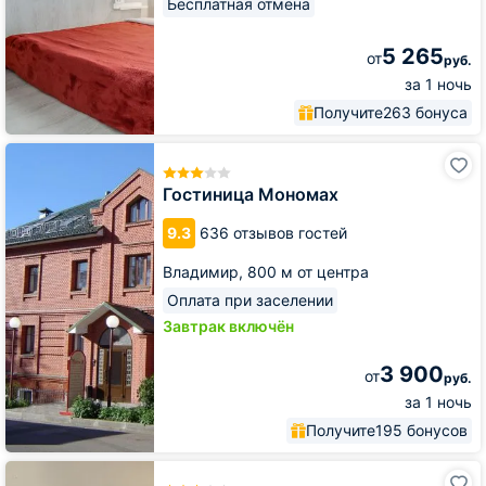
Бесплатная отмена
5 265
от
руб.
за 1 ночь
Получите
263 бонуса
Гостиница
Мономах
Гостиница Мономах
9.3
636 отзывов гостей
Владимир,
800 м от центра
Оплата при заселении
Завтрак включён
3 900
от
руб.
за 1 ночь
Получите
195 бонусов
Мини-