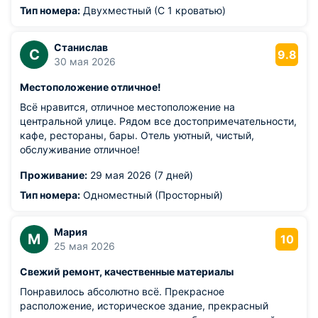
системе шведский стол. Машину оставляли на стоянке
Тип номера:
Двухместный (С 1 кроватью)
отеля. В общем впечатления отличные, отель
рекомендуем
Станислав
С
9.8
30 мая 2026
Местоположение отличное!
Всё нравится, отличное местоположение на
центральной улице. Рядом все достопримечательности,
кафе, рестораны, бары. Отель уютный, чистый,
обслуживание отличное!
Проживание:
29 мая 2026 (7 дней)
Тип номера:
Одноместный (Просторный)
Мария
М
10
25 мая 2026
Свежий ремонт, качественные материалы
Понравилось абсолютно всё. Прекрасное
расположение, историческое здание, прекрасный