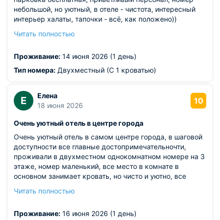
небольшой, но уютный, в отеле - чистота, интересный
интерьер халаты, тапочки - всё, как положено))
завтраки шикарные, включены в стоимость.
Читать полностью
Останавливались на один день во время поездки по
Золотому Кольцу. Рекомендую.
Проживание:
14 июня 2026 (1 день)
Тип номера:
Двухместный (С 1 кроватью)
Елена
Е
10
18 июня 2026
Очень уютный отель в центре города
Очень уютный отель в самом центре города, в шаговой
доступности все главные достопримечательночти,
проживали в двухместном однокомнатном номере на 3
этаже, номер маленький, все место в комнате в
основном занимает кровать, но чисто и уютно, все
необходимое есть - шкаф, холодильник, чайник,
Читать полностью
телевизор. В ванной комнате все чисто и все работает,
с водой проблем не было. Завтрак был включен - в
Проживание:
16 июня 2026 (1 день)
ресторане Панорама очень вкусно и разнообразно по