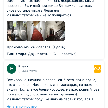
ремонт, уютные номера и очень доброжелательный
персонал. Если ещё приеду во Владимир, надеюсь
снова остановиться в Левитанъ
Из недостатков: не к чему придраться
Проживание:
24 мая 2026 (1 день)
Тип номера:
Двухместный (С 1 кроватью)
Елена
Е
9.3
8 мая 2026
Все хорошо, начиная с ресепшен. Чисто, прям видно,
что стараются. Номер хоть и на мансарде, но норм, по
акции .Постельное белье хорошее, матрас ровный, без
провалов( под простынь не заглядывала)).
Из недостатков: подушке явно не первый год, вся в
комках( на ощупь). Попросила заменить. Держатель
Читать полностью