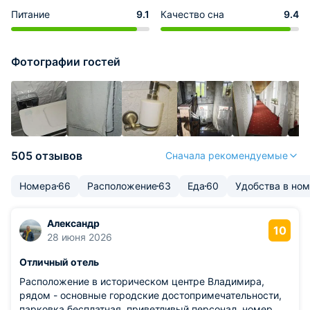
Питание
9.1
Качество сна
9.4
Фотографии гостей
505 отзывов
Сначала рекомендуемые
Номера
66
Расположение
63
Еда
60
Удобства в но
Александр
10
28 июня 2026
Отличный отель
Расположение в историческом центре Владимира,
рядом - основные городские достопримечательности,
парковка бесплатная, приветливый персонал, номер