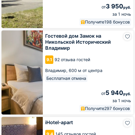
3 950
от
руб.
за 1 ночь
Получите
198 бонусов
Гостевой
Гостевой дом Замок на
дом
Никольской Исторический
Замок
Владимир
на
Никольской
9.1
92 отзыва гостей
Исторический
Владимир
Владимир,
600 м от центра
Бесплатная отмена
5 940
от
руб.
за 1 ночь
Получите
297 бонусов
iHotel-
iHotel-apart
apart
9.4
145 отзывов гостей