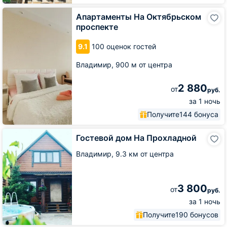
Апартаменты
Апартаменты На Октябрьском
На
проспекте
Октябрьском
проспекте
9.1
100 оценок гостей
Владимир,
900 м от центра
2 880
от
руб.
за 1 ночь
Получите
144 бонуса
Гостевой
Гостевой дом На Прохладной
дом
На
Владимир,
9.3 км от центра
Прохладной
3 800
от
руб.
за 1 ночь
Получите
190 бонусов