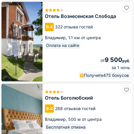
Отель
Вознесенская
Слобода
Отель Вознесенская Слобода
9.4
322 отзыва гостей
Владимир,
1.1 км от центра
Оплата на сайте
9 500
от
руб.
за 1 ночь
Получите
475 бонусов
Отель
Боголюбский
Отель Боголюбский
9.4
268 отзывов гостей
Владимир,
500 м от центра
Бесплатная отмена