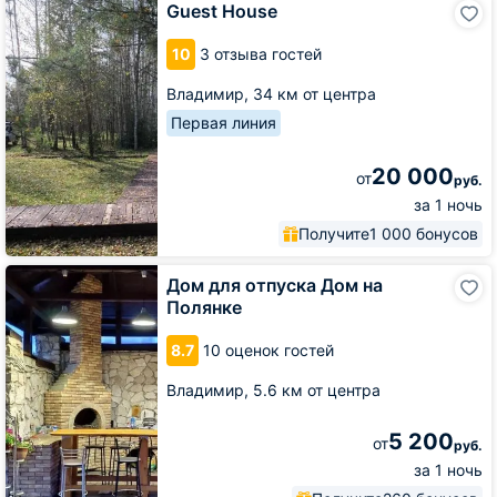
Guest House
House
10
3 отзыва гостей
Владимир,
34 км от центра
Первая линия
20 000
от
руб.
за 1 ночь
Получите
1 000 бонусов
Дом
Дом для отпуска Дом на
для
Полянке
отпуска
Дом
8.7
10 оценок гостей
на
Полянке
Владимир,
5.6 км от центра
5 200
от
руб.
за 1 ночь