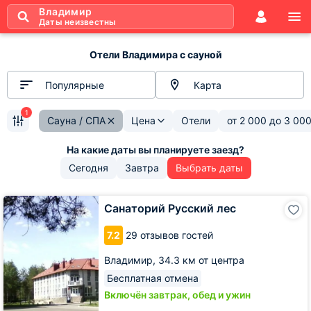
Владимир
Даты неизвестны
Отели Владимира с сауной
Популярные
Карта
1
Сауна / СПА
Цена
Отели
от
2 000
до
3 00
Сегодня
Завтра
Выбрать даты
Санаторий
Санаторий Русский лес
Русский
лес
7.2
29 отзывов гостей
Владимир,
34.3 км от центра
Бесплатная отмена
Включён завтрак, обед и ужин