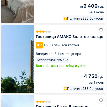
6 400
от
руб.
за 1 ночь
Получите
320 бонусов
Гостиница
АМАКС
Золотое
Гостиница АМАКС Золотое кольцо
кольцо
8.7
1 930 отзывов гостей
Владимир,
3.1 км от центра
Бесплатная отмена
Включён завтрак, обед и ужин
4 750
от
руб.
за 1 ночь
Получите
238 бонусов
Гостиница
Князь
Владимир
Гостиница Князь Владимир