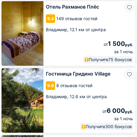
Отель
Отель Рахманов Плёс
Рахманов
Плёс
9.4
149 отзывов гостей
Владимир,
12.1 км от центра
1 500
от
руб.
за 1 ночь
Получите
75 бонусов
Гостиница
Гостиница Гридино Village
Гридино
Village
9.6
8 отзывов гостей
Владимир,
12.6 км от центра
6 000
от
руб.
за 1 ночь
Получите
300 бонусов