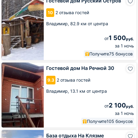
Гостевой дом Русский Остров
дом
Русский
10
2 отзыва гостей
Остров
Владимир,
82.9 км от центра
1 500
от
руб.
за 1 ночь
Получите
75 бонусов
Гостевой
Гостевой дом На Речной 30
дом
На
9.3
2 отзыва гостей
Речной
30
Владимир,
13.1 км от центра
2 100
от
руб.
за 1 ночь
Получите
105 бонусов
База
База отдыха На Клязме
отдыха