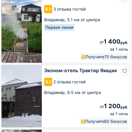
На
8.1
3 отзыва гостей
Клязме
Владимир,
5.1 км от центра
Первая линия
1 400
от
руб.
за 1 ночь
Получите
70 бонусов
Эконом-
Эконом-отель Трактир Ямщик
отель
Трактир
9.1
2 отзыва гостей
Ямщик
Владимир,
9.5 км от центра
1 200
от
руб.
за 1 ночь
Получите
60 бонусов
Guest