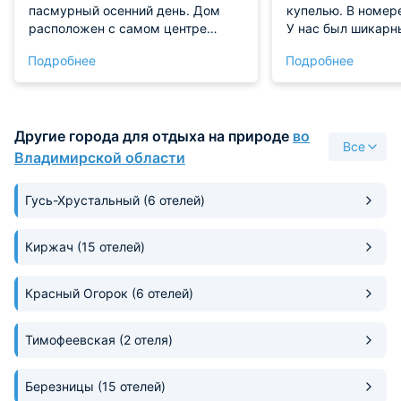
пасмурный осенний день. Дом
купелью. В номере
расположен с самом центре
У нас был шикарн
Владимира. Будем обязательно
на 3 этаже. Двухк
Подробнее
Подробнее
советовать друзьям.
нём есть. Гардеро
просторная ванна
удобная большая к
два телевизора, ст
Другие города для отдыха на природе
во
Даже балкон с к
Все
на пруд с уточка
Владимирской области
администратор, и
Будем во Владими
Гусь-Хрустальный
(6 отелей)
сюда заедем! Все
Киржач
(15 отелей)
Красный Огорок
(6 отелей)
Тимофеевская
(2 отеля)
Березницы
(15 отелей)