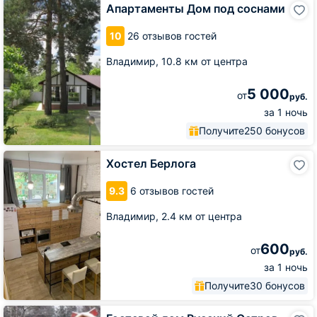
Апартаменты
Апартаменты Дом под соснами
Дом
под
10
26 отзывов гостей
соснами
Владимир,
10.8 км от центра
5 000
от
руб.
за 1 ночь
Получите
250 бонусов
Хостел
Хостел Берлога
Берлога
9.3
6 отзывов гостей
Владимир,
2.4 км от центра
600
от
руб.
за 1 ночь
Получите
30 бонусов
Гостевой