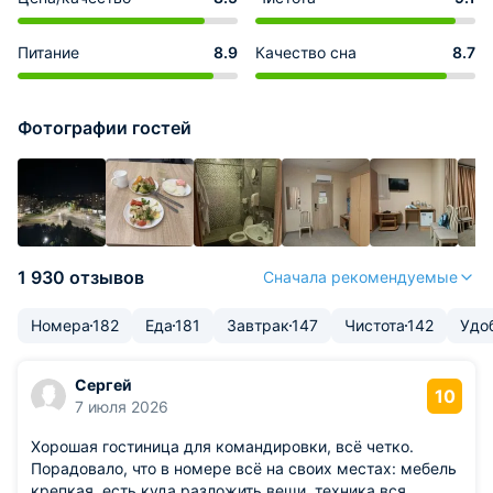
Питание
8.9
Качество сна
8.7
Фотографии гостей
1 930 отзывов
Сначала рекомендуемые
Номера
182
Еда
181
Завтрак
147
Чистота
142
Удо
Сергей
10
7 июля 2026
Хорошая гостиница для командировки, всё четко.
Порадовало, что в номере всё на своих местах: мебель
крепкая, есть куда разложить вещи, техника вся