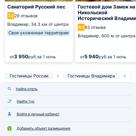
Санаторий Русский лес
Гостевой дом Замок на
Никольской
29 отзывов
7.2
Исторический Владим
Владимир,
34.3 км от центра
92 отзыва
9.1
Своя ухоженная территория
Владимир,
600 м от центра
3 950
5 940
от
руб.
за 1 ночь
от
руб.
за 1 ночь
Гостиницы России
Гостиницы Владимира
Найти отель
Найти тур
Войти в личный кабинет
Добавить объект размещения