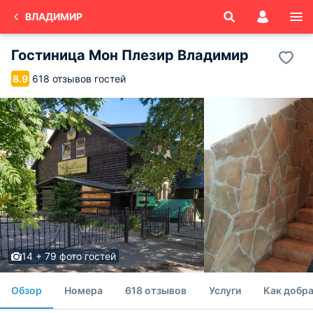
ВЛАДИМИР
Гостиница Мон Плезир Владимир
618 отзывов гостей
8.9
14 + 79 фото гостей
Обзор
Номера
618 отзывов
Услуги
Как добра