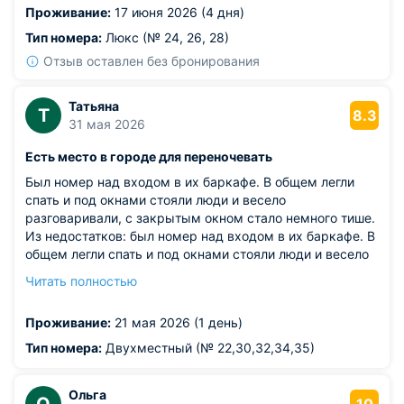
Проживание:
17 июня 2026 (4 дня)
Тип номера:
Люкс (№ 24, 26, 28)
Отзыв оставлен без бронирования
Татьяна
Т
8.3
31 мая 2026
Есть место в городе для переночевать
Был номер над входом в их баркафе. В общем легли
спать и под окнами стояли люди и весело
разговаривали, с закрытым окном стало немного тише.
Из недостатков: был номер над входом в их баркафе. В
общем легли спать и под окнами стояли люди и весело
разговаривали, с закрытым окном стало немного тише.
Читать полностью
Завтрак был не вкусный. Йогурт самый дешёвый из
крахмала, огурцы к яйцам супер тонькой нарезки, у
Проживание:
21 мая 2026 (1 день)
спутника были оладьи, клеклые и совершенно
безвкусные. Кофе дешёвый, и главное чайник не грели а
Тип номера:
Двухместный (№ 22,30,32,34,35)
налили тёпленький, заварка не заварилась. Пришлось
ехать дополнительно в магазин и покупать еду.
Ольга