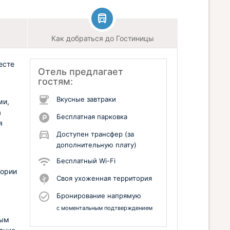
Как добраться до Гостиницы
есте
Отель предлагает
гостям:
Вкусные завтраки
ми,
а
Бесплатная парковка
я
Доступен трансфер (за
дополнительную плату)
Бесплатный Wi-Fi
тории
Своя ухоженная территория
Бронирование напрямую
с моментальным подтверждением
ным