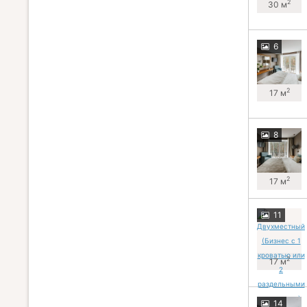
2
30 м
6
2
17 м
8
2
17 м
11
2
17 м
14