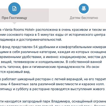
Про Гостиницу
Детям бесплатно
а «Vania Rooms Hotel» расположена в очень красивом и тихом м
нии соснового парка в 5 минутах езды от исторического центра
ладимира и достопримечательностей.
 фонд представлен 54 удобными и комфортабельными номера
ими в себя различные категории, каждая из которых оснащен
временными удобствами, а именно: кондиционером, местом дл
 вещей, телевизором и холодильником. В собственной ванной
есть тапочки, фен и гигиенические принадлежности. Из окон
тся красивый вид.
е работает шикарный ресторан c летней верандой, на его терри
ены 4 банкетных зала различной вместимости и караоке холл.
ятницу и субботу в ресторане проводятся выступления живого
ти находится загородный парк Владимира, оснащённый огром