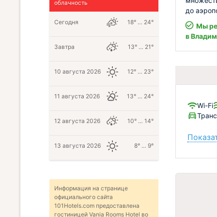
множеств
облачность
до аэроп
Сегодня
18° … 24°
Мы ре
в Влади
Завтра
13° … 21°
10 августа 2026
12° … 23°
11 августа 2026
13° … 24°
Wi-Fi
Тран
12 августа 2026
10° … 14°
Показат
13 августа 2026
8° … 9°
Информация на странице
официального сайта
101Hotels.com предоставлена
гостиницей Vania Rooms Hotel во