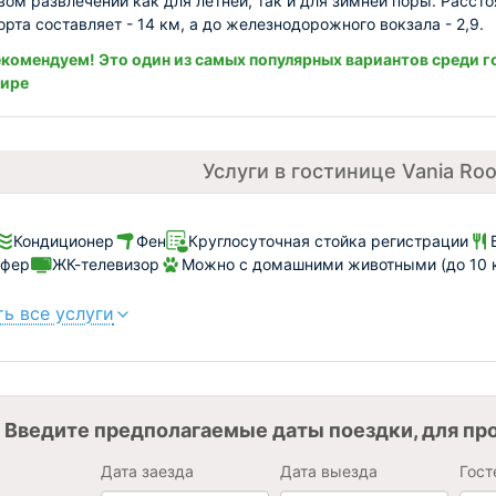
ом развлечений как для летней, так и для зимней поры. Рассто
орта составляет - 14 км, а до железнодорожного вокзала - 2,9.
комендуем! Это один из самых популярных вариантов среди г
мире
Услуги в гостинице Vania Ro
Кондиционер
Фен
Круглосуточная стойка регистрации
сфер
ЖК-телевизор
Можно с домашними животными (до 10 к
ь все услуги
Введите предполагаемые даты поездки, для пр
Дата заезда
Дата выезда
Гост