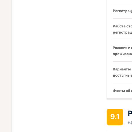
Регистрац
Работа ст
регистрац
Условия и
проживани
Варианты 
доступные
Факты об 
Р
9.1
н