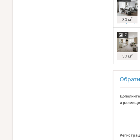
2
30 м
7
2
30 м
Обрати
Дополните
и размеще
Регистрац