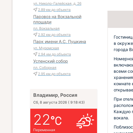
ул. Николо-Галейская, д. 26
2.89 км
до объекта
Паровоз на Вокзальной
площади
пл. Вокзальная
2.92 км
до объекта
Гостиниц
Парк имени А.С. Пушкина
в окруже
ул. Муромская
города В
2.94 км
до объекта
Номерной
Успенский собор
включающ
пл. Соборная
всеми со
2.95 км
до объекта
хранения
комнате 
открывае
Владимир, Россия
При отел
Сб, 8 августа 2026
(
9:18:44
)
располож
Каждую п
22
вокала.
Поблизос
Переменная