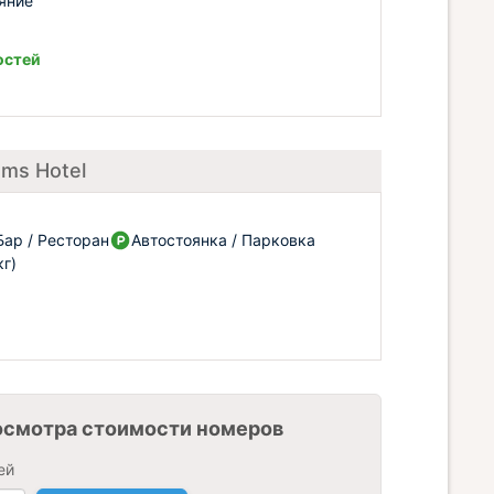
яние
остей
oms Hotel
Бар / Ресторан
Автостоянка / Парковка
г)
осмотра стоимости номеров
ей