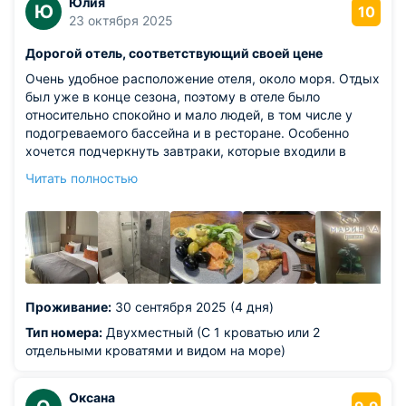
Юлия
Ю
10
23 октября 2025
Дорогой отель, соответствующий своей цене
Очень удобное расположение отеля, около моря. Отдых
был уже в конце сезона, поэтому в отеле было
относительно спокойно и мало людей, в том числе у
подогреваемого бассейна и в ресторане. Особенно
хочется подчеркнуть завтраки, которые входили в
стоимость проживания. Безумно вкусные ресторанные
Читать полностью
блюда, а не обычная столовка. В номерах чисто и
стильно, уборка ежедневно, персонал хороший.
Из недостатков: -
Проживание:
30 сентября 2025 (4 дня)
Тип номера:
Двухместный (С 1 кроватью или 2
отдельными кроватями и видом на море)
Оксана