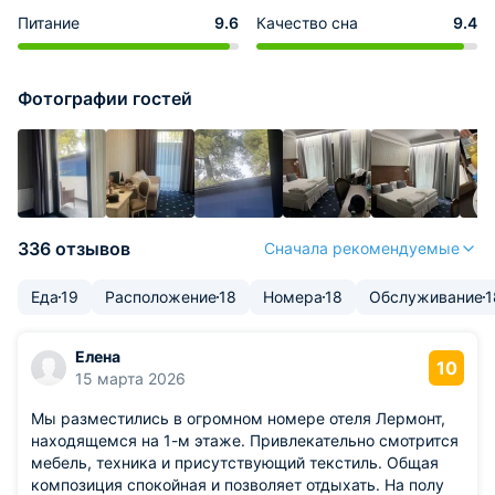
Питание
9.6
Качество сна
9.4
Фотографии гостей
336 отзывов
Сначала рекомендуемые
Еда
19
Расположение
18
Номера
18
Обслуживание
1
Елена
10
15 марта 2026
Мы разместились в огромном номере отеля Лермонт,
находящемся на 1-м этаже. Привлекательно смотрится
мебель, техника и присутствующий текстиль. Общая
композиция спокойная и позволяет отдыхать. На полу