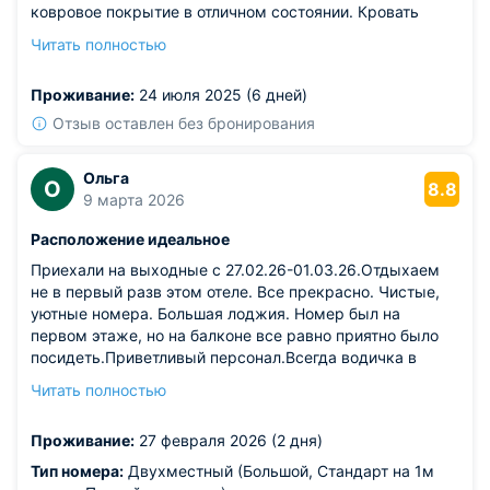
ковровое покрытие в отличном состоянии. Кровать
удобная, матрас отличный. Бассейн просторный,
Читать полностью
постояльцы не мешали друг другу. Питание
организовано и действует шведский стол. Отлично!
Проживание:
24 июля 2025 (6 дней)
Отзыв оставлен без бронирования
Ольга
О
8.8
9 марта 2026
Расположение идеальное
Приехали на выходные с 27.02.26-01.03.26.Отдыхаем
не в первый разв этом отеле. Все прекрасно. Чистые,
уютные номера. Большая лоджия. Номер был на
первом этаже, но на балконе все равно приятно было
посидеть.Приветливый персонал.Всегда водичка в
номерах.Набережная рядом. Можно прогуляться, а
Читать полностью
если надо пообедать, то недалеко кафе, столовые.В
общем хорошо. Будем рекомендовать.
Проживание:
27 февраля 2026 (2 дня)
Из недостатков: бронировала номер на сайте. Была
скидка. К сожалению не знала, что парковка не входит.
Тип номера:
Двухместный (Большой, Стандарт на 1м
Когда приехали в отель, девушка объяснила. На