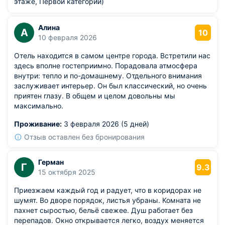
этаже, Первой категории)
будущее будем знать. Не очень понравилось, то что на
второй день , на завтрак , было очень скудное питание.
Алина
Ждали тарелки, емкости с едой все были практически
А
10
10 февраля 2026
пустые. Выпечки, фруктов практически не было . В
большинстве еда была либо разогретая, либо
Отель находится в самом центре города. Встретили нас
обветренная.
здесь вполне гостеприимно. Порадовала атмосфера
внутри: тепло и по-домашнему. Отдельного внимания
заслуживает интерьер. Он был классический, но очень
приятен глазу. В общем и целом довольны мы
максимально.
Проживание:
3 февраля 2026 (5 дней)
Отзыв оставлен без бронирования
Герман
Г
9.3
15 октября 2025
Приезжаем каждый год и радует, что в коридорах не
шумят. Во дворе порядок, листья убраны. Комната не
пахнет сыростью, бельё свежее. Душ работает без
перепадов. Окно открывается легко, воздух меняется