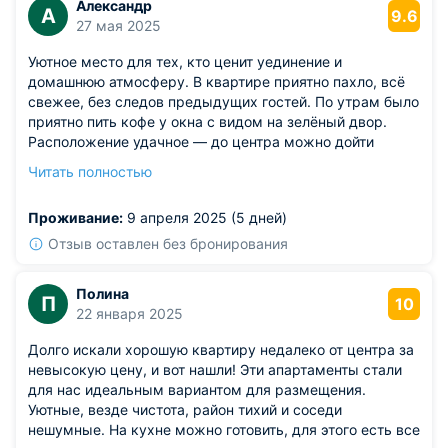
Александр
А
9.6
27 мая 2025
Уютное место для тех, кто ценит уединение и
домашнюю атмосферу. В квартире приятно пахло, всё
свежее, без следов предыдущих гостей. По утрам было
приятно пить кофе у окна с видом на зелёный двор.
Расположение удачное — до центра можно дойти
пешком, а рядом вкусная пекарня. Заселение прошло
Читать полностью
быстро, без ожиданий, с вежливым сопровождением.
Интернет работал стабильно, что было важно, так как я
Проживание:
9 апреля 2025 (5 дней)
совмещал поездку с удалённой работой. Тишина в доме
особенно порадовала после шумного дня.
Отзыв оставлен без бронирования
Из недостатков: нет дополнительного освещения
вечером — в зоне кухни было слегка темновато.
Полина
П
10
22 января 2025
Долго искали хорошую квартиру недалеко от центра за
невысокую цену, и вот нашли! Эти апартаменты стали
для нас идеальным вариантом для размещения.
Уютные, везде чистота, район тихий и соседи
нешумные. На кухне можно готовить, для этого есть все