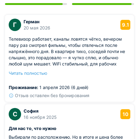
Герман
Г
9.1
20 мая 2026
Телевизор работает, каналы ловятся чётко, вечером
пару раз смотрел фильмы, чтобы отвлечься после
напряжённого дня. В квартире тихо, соседей почти не
слышно, это порадовало — я чутко сплю, и обычно
любой шум мешает. WiFi стабильный, для рабочих
созвонов и почты хватает с запасом. Из мелочей,
Читать полностью
шторы плотные, утром солнце в глаза не светит, можно
поспать подольше, если выходной.
Проживание:
1 апреля 2026 (6 дней)
Из недостатков: правда, заметил, что в ванной немного
потеет зеркало после душа — видимо, вентиляция не
Отзыв оставлен без бронирования
самая мощная. Но это не критично, просто факт. В
общем, если снова поеду в Ижевск, возможно,
София
С
остановлюсь здесь ещё раз.
10
16 ноября 2025
Для нас то, что нужно
Выбирали по расположению. Но в итоге и цена более