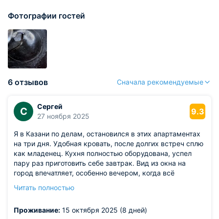
Фотографии гостей
6 отзывов
Сначала рекомендуемые
Сергей
С
9.3
27 ноября 2025
Я в Казани по делам, остановился в этих апартаментах
на три дня. Удобная кровать, после долгих встреч сплю
как младенец. Кухня полностью оборудована, успел
пару раз приготовить себе завтрак. Вид из окна на
город впечатляет, особенно вечером, когда всё
подсвечивается. Санузел чистый, сантехника работает
Читать полностью
без нареканий. Wi Fi быстрый, для работы хватает.
Из недостатков: единственное, что немного смущает —
Проживание:
15 октября 2025 (8 дней)
звукоизоляция: слышно, как соседи передвигаются по