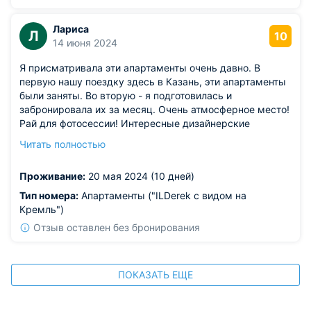
Лариса
Л
10
14 июня 2024
Я присматривала эти апартаменты очень давно. В
первую нашу поездку здесь в Казань, эти апартаменты
были заняты. Во вторую - я подготовилась и
забронировала их за месяц. Очень атмосферное место!
Рай для фотосессии! Интересные дизайнерские
решения. Качественная мебель и техника. Из окна
Читать полностью
красивые виды. На кухне предоставляется все для
готовки - с вас только продукты) В общем все удобства
Проживание:
20 мая 2024 (10 дней)
созданы, тут лучше чем дома) С удовольствием буду
делиться своим опытом проживания у вас!
Тип номера:
Апартаменты ("ILDerek с видом на
Кремль")
Отзыв оставлен без бронирования
ПОКАЗАТЬ ЕЩЕ