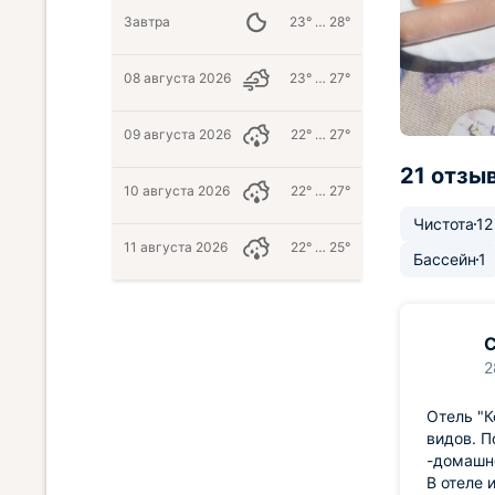
Завтра
23° … 28°
08 августа 2026
23° … 27°
09 августа 2026
22° … 27°
21 отзы
10 августа 2026
22° … 27°
Чистота
12
11 августа 2026
22° … 25°
Бассейн
1
С
2
Отель "К
видов. П
-домашне
В отеле 