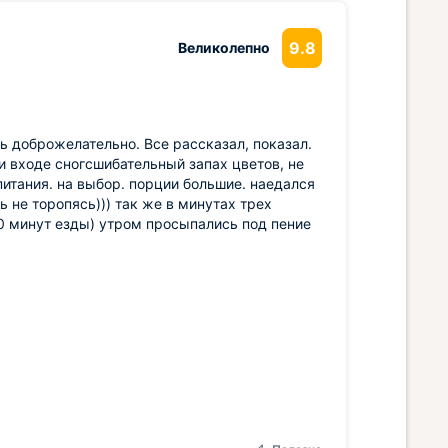
9.8
Великолепно
нь доброжелательно. Все рассказал, показал.
ри входе сногсшибательный запах цветов, не
итания. на выбор. порции большие. наедался
ь не торопясь))) так же в минутах трех
 10 минут езды) утром просыпались под пение