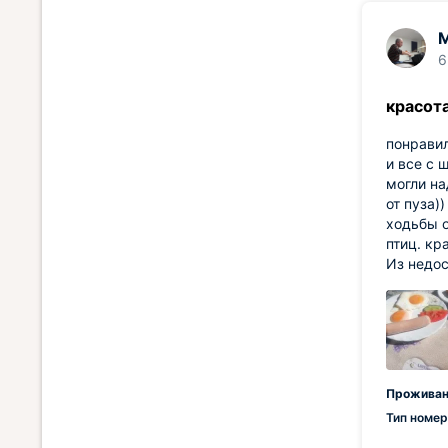
6
красот
понравил
и все с 
могли на
от пуза)
ходьбы о
птиц. кр
Из недос
Проживан
Тип номер