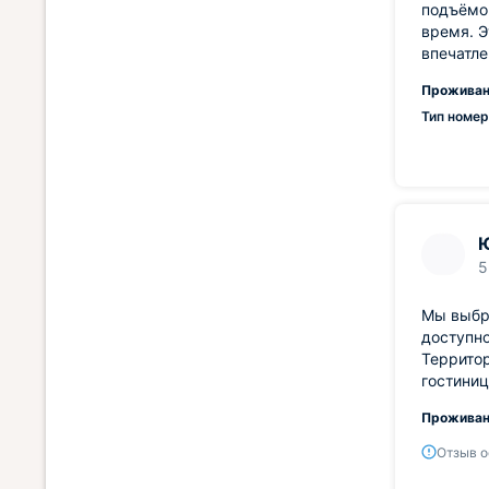
подъёмов
время. Э
впечатле
Проживан
Тип номер
5
Мы выбра
доступно
Территор
гостиниц
Проживан
Отзыв о