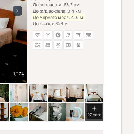
До аэропорта: 68.7 км
До ж/д вокзала: 3.4 км
До Черного моря: 416 м
До пляжа: 626 м
97 фото