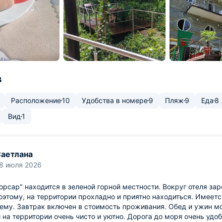
в
Расположение
10
Удобства в номере
9
Пляж
9
Еда
8
Вид
1
аетлана
8 июля 2026
орсар" находится в зеленой горной местности. Вокруг отеля за
оэтому, на территории прохладно и приятно находиться. Имеется
му. Завтрак включен в стоимость проживания. Обед и ужин мо
и на территории очень чисто и уютно. Дорога до моря очень удо