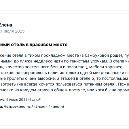
Елена
21 июля 2025
ный отель в красивом месте
ение отеля в тихом прохладном месте (в бамбуковой роще), п
ными, до пляжа недалеко идти по тенистым улочкам. В отеле ч
нь, качество постельного белья и полотенец, мебели хорошее.
татков: не понравилось наличие только одной микроволновки на
ые пролёты очень высокие, а этажей в отеле 5, то постояльца
азогреть (не всегда хочется пользоваться питанием отеля). Поже
новки на каждом этаже в общем доступе, или хотя бы на про
ие:
6 июля 2025 (6 дней)
а:
Четырехместный (2-комн 4-местн)