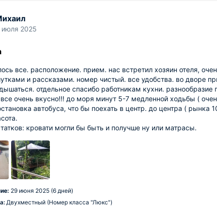
Михаил
 июля 2025
а
ось все. расположение. прием. нас встретил хозяин отеля, оче
шутками и рассказами. номер чистый. все удобства. во дворе п
дышаться. отдельное спасибо работникам кухни. разнообразие п
) все очень вкусно!!! до моря минут 5-7 медленной ходьбы ( очен
становка автобуса, что бы поехать в центр. до центра ( рынка
асота.
татков: кровати могли бы быть и получше ну или матрасы.
ие:
29 июня 2025 (6 дней)
а:
Двухместный (Номер класса "Люкс")