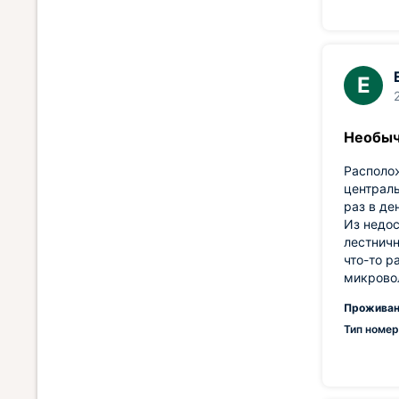
Е
Необыч
Располож
централь
раз в де
Из недос
лестничн
что-то р
микровол
Проживан
Тип номер