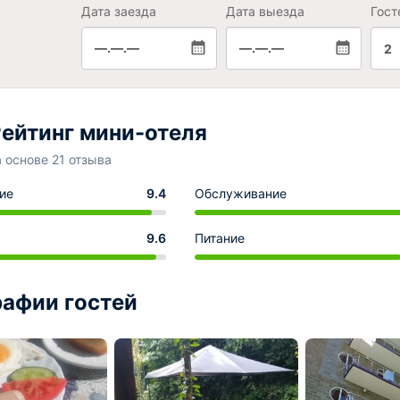
Дата заезда
Дата выезда
Гост
—.—.—
—.—.—
2
ейтинг мини-отеля
а основе 21 отзыва
ие
9.4
Обслуживание
9.6
Питание
афии гостей