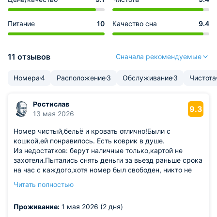
Питание
10
Качество сна
9.4
11 отзывов
Сначала рекомендуемые
Номера
4
Расположение
3
Обслуживание
3
Чистота
Ростислав
9.3
13 мая 2026
Номер чистый,бельё и кровать отлично!Были с
кошкой,ей понравилось. Есть коврик в душе.
Из недостатков: берут наличные только,картой не
захотели.Пытались снять деньги за вьезд раньше срока
на час с каждого,хотя номер был свободен, никто не
убирал его быстро..На окнах нет сетки,отопление
Читать полностью
шпарит.На лестнице нет перил с двух сторон, не удобно
для инвалида. На этаже кулера нет.
Проживание:
1 мая 2026 (2 дня)