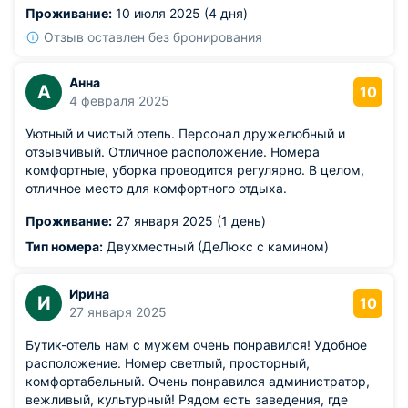
Проживание:
10 июля 2025 (4 дня)
кафе. Также можно посетить парк Островского,
находящийся в шаговой доступности.
Отзыв оставлен без бронирования
Анна
А
10
4 февраля 2025
Уютный и чистый отель. Персонал дружелюбный и
отзывчивый. Отличное расположение. Номера
комфортные, уборка проводится регулярно. В целом,
отличное место для комфортного отдыха.
Проживание:
27 января 2025 (1 день)
Тип номера:
Двухместный (ДеЛюкс с камином)
Ирина
И
10
27 января 2025
Бутик-отель нам с мужем очень понравился! Удобное
расположение. Номер светлый, просторный,
комфортабельный. Очень понравился администратор,
вежливый, культурный! Рядом есть заведения, где