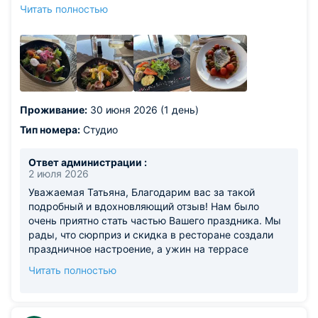
террасе, так как сам ресторан был закрыт на
Читать полностью
обслуживание! Нисколько не пожалели, что не пошли в
другое место! Блюда настолько вкусные, что хочется
вернуться туда еще ! Подача красивая, вино очень
достойное! Дорого, но это того стоит! Завтрак включен
в стоимость- все очень вкусное, свежее и красиво!
Рекомендую к посещению!
Из недостатков: для нас минусов нет!
Проживание:
30 июня 2026 (1 день)
Тип номера:
Студио
Ответ администрации :
2 июля 2026
Уважаемая Татьяна, Благодарим вас за такой
подробный и вдохновляющий отзыв! Нам было
очень приятно стать частью Вашего праздника. Мы
рады, что сюрприз и скидка в ресторане создали
праздничное настроение, а ужин на террасе
оправдал Ваши ожидания. Ваши слова о кухне,
Читать полностью
подаче и завтраках — лучшая награда для нашей
команды. Будем с нетерпением ждать Вашего
возвращения, чтобы снова порадовать вас уютом и