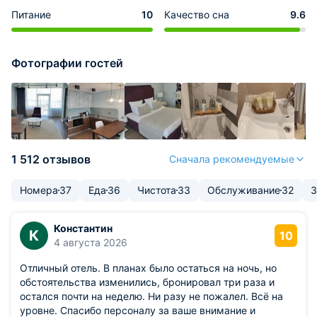
Питание
10
Качество сна
9.6
Фотографии гостей
1 512 отзывов
Сначала рекомендуемые
Номера
37
Еда
36
Чистота
33
Обслуживание
32
З
Константин
К
10
4 августа 2026
Отличный отель. В планах было остаться на ночь, но
обстоятельства изменились, бронировал три раза и
остался почти на неделю. Ни разу не пожалел. Всё на
уровне. Спасибо персоналу за ваше внимание и