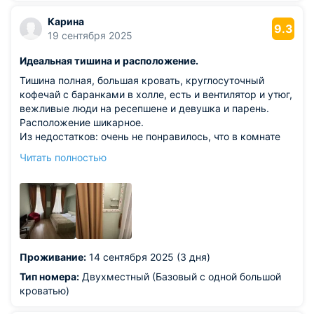
Карина
9.3
19 сентября 2025
Идеальная тишина и расположение.
Тишина полная, большая кровать, круглосуточный
кофечай с баранками в холле, есть и вентилятор и утюг,
вежливые люди на ресепшене и девушка и парень.
Расположение шикарное.
Из недостатков: очень не понравилось, что в комнате
нет в полный рост зеркала 315 номер. Душ неудобный -
Читать полностью
только шторка слабовато, надо сделать типа
пластиковые стенки, вода проливается оооочень
неудобно все в воде. Ну и немного разнообразить
завтраки за три дня поднадоедает, что-нибудь типа
творожной запеканки или сырниковблинчиков
добавить.
Проживание:
14 сентября 2025 (3 дня)
Тип номера:
Двухместный (Базовый с одной большой
кроватью)