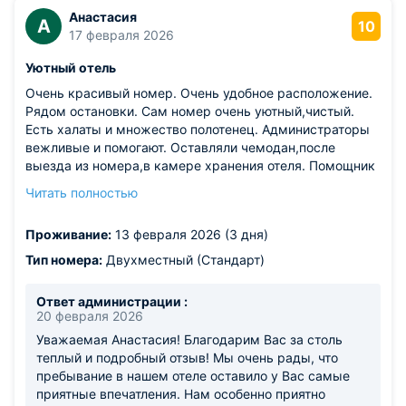
Анастасия
А
10
17 февраля 2026
Уютный отель
Очень красивый номер. Очень удобное расположение.
Рядом остановки. Сам номер очень уютный,чистый.
Есть халаты и множество полотенец. Администраторы
вежливые и помогают. Оставляли чемодан,после
выезда из номера,в камере хранения отеля. Помощник
по хозяйству,молодой человек, очень быстро принес
Читать полностью
чайник и косметические наборы. Девочки быстро
наводили чистоту в номере. Швецкий стол на завтрак
Проживание:
13 февраля 2026 (3 дня)
был выше всяких похвал. Множество блюд на любой
вкус.
Тип номера:
Двухместный (Стандарт)
Ответ администрации :
20 февраля 2026
Уважаемая Анастасия! Благодарим Вас за столь
теплый и подробный отзыв! Мы очень рады, что
пребывание в нашем отеле оставило у Вас самые
приятные впечатления. Нам особенно приятно