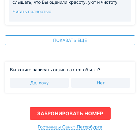
слышать, что Вы оценили красоту, уют и чистоту
Вашего номера, а также удобное расположение
Читать полностью
отеля и наличие всех необходимых удобств. Мы
гордимся нашей командой! Передадим Вашу
благодарность администраторам за вежливость и
помощь, а также сотрудникам хозяйственной
службы за оперативность и внимательность.
ПОКАЗАТЬ ЕЩЕ
Здорово, что и наш завтрак в формате шведского
стола превзошел все ожидания! Будем счастливы
вновь приветствовать Вас в нашем отеле! С
уважением, Ситдикова Альбина Специалист по
Вы хотите написать отзыв на этот объект?
бронированию.
Да, хочу
Нет
ЗАБРОНИРОВАТЬ НОМЕР
Гостиницы Санкт-Петербурга