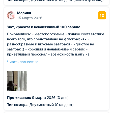
Марина
10
15 марта 2026
Уют, красота и ненавязчивый 100 сервис
Понравилось: - местоположение - полное соответствие
всего того, что представлено на фотографиях -
разнообразные и вкусные завтраки - игристое на
завтрак :) - хороший и ненавязчивый сервис -
приветливый персонал - возможность взять на
рецепции чайник, чашки, доп гигиенические наборы -
Читать полностью
приятное постельное бельё - удобная кровать , подушка
и уютное одеяло (в кровати как в облачке чувствовала
себя)
Проживание:
9 марта 2026 (3 дня)
Тип номера:
Двухместный (Стандарт)