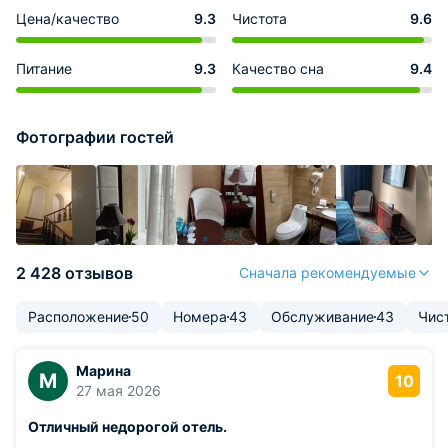
Цена/качество
9.3
Чистота
9.6
Питание
9.3
Качество сна
9.4
Фотографии гостей
2 428 отзывов
Сначала рекомендуемые
Расположение
50
Номера
43
Обслуживание
43
Чис
Марина
М
10
27 мая 2026
Отличный недорогой отель.