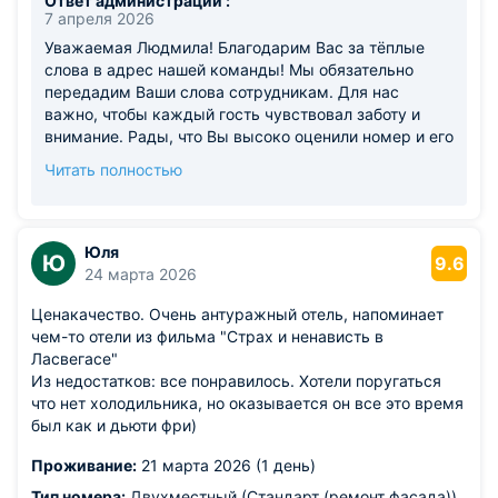
Ответ администрации :
находится рядом с проезжей частью дороги, в комнате
7 апреля 2026
было не слышно шум. Спасибо вам огромное !!! В
Уважаемая Людмила! Благодарим Вас за тёплые
следующую поездку к вам и друзьям тоже
слова в адрес нашей команды! Мы обязательно
порекомендуем!!!!
передадим Ваши слова сотрудникам. Для нас
Из недостатков: нет ничего такого, единственное вид из
важно, чтобы каждый гость чувствовал заботу и
окна, но это не вина отеля, идёт реставрация здания
внимание. Рады, что Вы высоко оценили номер и его
комплектацию, а так же удобное местоположение
Читать полностью
отеля. Будем рады видеть Вас вновь среди наших
гостей. С уважением, Ситдикова Альбина
Специалист по бронированию.
Юля
Ю
9.6
24 марта 2026
Ценакачество. Очень антуражный отель, напоминает
чем-то отели из фильма "Страх и ненависть в
Ласвегасе"
Из недостатков: все понравилось. Хотели поругаться
что нет холодильника, но оказывается он все это время
был как и дьюти фри)
Проживание:
21 марта 2026 (1 день)
Тип номера:
Двухместный (Стандарт (ремонт фасада))