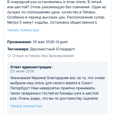
В очередной раз остановились в этом отеле. В пятый
или шестой? Отель рекомендую без сомнения. Один из
лучших по соотношению цена -качество в Питере.
Особенно в период высоких цен. Расположение супер.
Метро 5 минут ходьбы. Остановка общественного
транспорта у дверей отеля. Вы можете уехать
Читать полностью
практически во все туристические места от дверей
отеля и на Васильевский остров и на Петроградку и в
Проживание:
19 мая 2026 (4 дня)
Новую Голландию и другие интересные места. В отеле
чисто и спокойно. На рецепшене дружелюбный прием.
Тип номера:
Двухместный (Стандарт)
Номер убирают хорошо, и постельное белье чистое и
Отзыв оставлен без бронирования
новое. Мебель не убитая как бывает даже в 5 звездах
Питера. Рекомендую брать завтрак в отеле. Для трех
Ответ администрации :
звезд достойный шведский стол. Качественный кофе и
23 июня 2026
даже неплохое игристое. В нарезке есть отварное мясо
Уважаемая Марина! Благодарим вас за то, что снова
и приличные сыры. Есть выбор натуральных в нарезке
выбрали наш отель для своего визита в Санкт-
овощей (за это огромный плюс) и фрукты. Каши и
Петербург! Нам невероятно приятно принимать
другое для классического завтрака. Понравилось что
таких преданных гостей из Канады уже в шестой
кроме обычного хлеба есть и хлеб в стиле пекарен
раз. Очень рады, что вы по достоинству оценили
который можно порезать . Глупо экономить на завтраке
наше расположение, удобство транспортной
считаю как опытный путешественник. Отдельное
Читать полностью
доступности и качество сервиса. Мы стараемся
спасибо чудесной Альбине из отдела бронирования.
поддерживать высокие стандарты чистоты и
Всегда была на связи и реально помогла. Очень