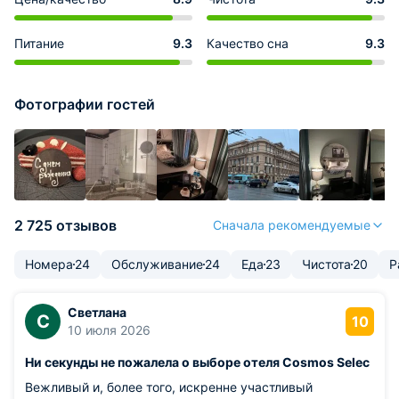
Питание
9.3
Качество сна
9.3
Фотографии гостей
2 725 отзывов
Сначала рекомендуемые
Номера
24
Обслуживание
24
Еда
23
Чистота
20
Р
Светлана
С
10
10 июля 2026
Ни секунды не пожалела о выборе отеля Cosmos Selec
Вежливый и, более того, искренне участливый