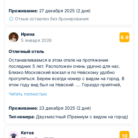
Роберто за обслуживание
Проживание:
27 декабря 2025 (2 дня)
Отзыв оставлен без бронирования
Ирина
8.9
5 января 2026
Отличный отель
Останавливаемся в этом отеле на протяжении
последних 5 лет. Расположен очень удачно для нас.
Близко Московский вокзал и по Невскому удобно
прогуляться. Берем всегда номер с видом на город. В
этом году вид был на Невский. .... Гораздо приятней,
чем на Владимирскую. Если приехать чуть раньше 15
Читать полностью
часов, то заселяют сразу, за что больше спасибо!
Уютный отель, прекрасный бар на первом этаже.
Проживание:
23 декабря 2025 (2 дня)
Из недостатков: обычно эта графа у меня была пустой,
но в этом году к сжалению не так. Есть некоторе
Тип номера:
Двухместный (Премиум с видом на город)
неудобства. В этом году по сравнению с предыдущими
уже было по 1 бутылке воды в сутки на человека,
Кетов
раньше на человека 1 бутылка с газом и одна без газа.
10