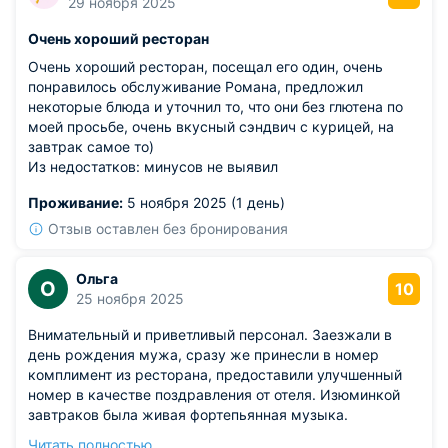
29 ноября 2025
При отсутствии куллера на этоже это важно,т.к. по
состоянию здоровья вечером хочется выпить горячей
Очень хороший ресторан
воды. При новом порядке желательно озаботиться о
наличии питьевой воды в необходимом колличестве
Очень хороший ресторан, посещал его один, очень
самому зараннее. И у нас на двоих была только одна
понравилось обслуживание Романа, предложил
зубная щетка. Служащая отеля очень извинялась,
некоторые блюда и уточнил то, что они без глютена по
говорила, что просто нет в наличии, как только
моей просьбе, очень вкусный сэндвич с курицей, на
появится принесет. Но мы то привыкли, что в этом
завтрак самое то)
отеле все есть, поэтому с собой не брали ничего.
Из недостатков: минусов не выявил
Пришлось искать ТЦ и там покупать необходтмые
Проживание:
5 ноября 2025 (1 день)
принадлежности. Это мелочи конечно, но получается
при названии Редиссон было более все качественнее,
Отзыв оставлен без бронирования
чем при названии Космос. На завтраке на мой взгляд
горячих блюд сейчас больше, чем обычно, а вот выбор
Ольга
О
нарезок очень невелик. Из рыбы килька и масляная
10
25 ноября 2025
рыба. И 3 вида мясной нарезки. При этом всегда на
тарелке оставалось очень малое количество.
Внимательный и приветливый персонал. Заезжали в
день рождения мужа, сразу же принесли в номер
комплимент из ресторана, предоставили улучшенный
номер в качестве поздравления от отеля. Изюминкой
завтраков была живая фортепьянная музыка.
Обязательно весной приедем в Питер и остановимся в
Читать полностью