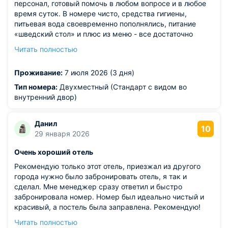
персонал, готовый помочь в любом вопросе и в любое
время суток. В номере чисто, средства гигиены,
питьевая вода своевременно пополнялись, питание
«шведский стол» и плюс из меню - все достаточно
вкусно.
Читать полностью
Из недостатков: мне не хватило услуг стилиста
(парикмахера), но сотрудники отеля подсказали адрес
Проживание:
7 июля 2026 (3 дня)
ближайшего салона.
Тип номера:
Двухместный (Стандарт с видом во
внутренний двор)
Данил
10
29 января 2026
Очень хороший отель
Рекомендую только этот отель, приезжал из другого
города нужно было забронировать отель, я так и
сделал. Мне менеджер сразу ответил и быстро
забронировала номер. Номер был идеально чистый и
красивый, а постель была заправлена. Рекомендую!
Рано утром пришел в ресторан на первом этаже.
Читать полностью
Заказал себе блинчики, омлет и кофе. Благодарю