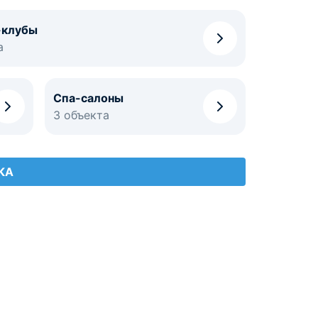
-клубы
а
Спа-салоны
3 объекта
КА