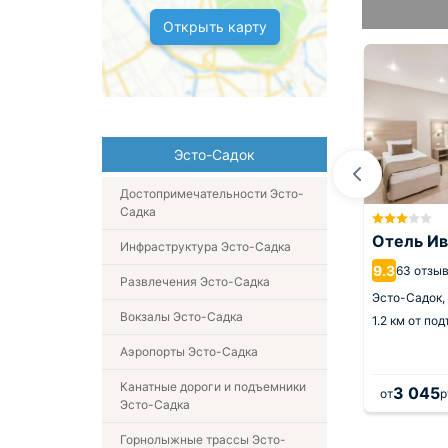
Открыть карту
Эсто-Садок
Достопримечательности Эсто-
Садка
ты Квартира
Квартира с двумя
К Красная
спальнями в центре
Отель И
Инфраструктура Эсто-Садка
курорта
9.3
63 отзы
Развлечения Эсто-Садка
5 км от центра
Эсто-Садок,
2.4 км от центра
Эсто-Садок,
емника
1.2 км от подъемника
Вокзалы Эсто-Садка
1.2 км от по
Аэропорты Эсто-Садка
Канатные дороги и подъемники
3 045
от
р
Эсто-Садка
Горнолыжные трассы Эсто-