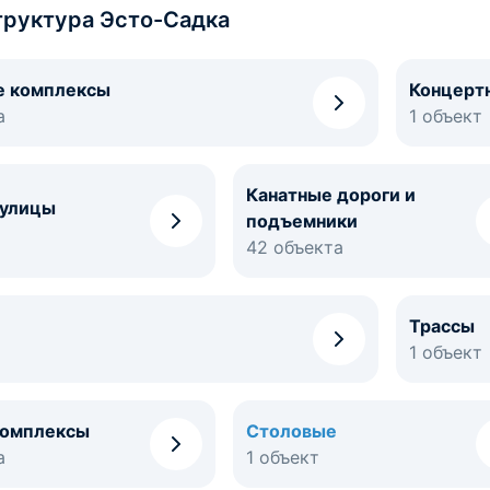
руктура Эсто-Садка
е комплексы
Концерт
а
1 объект
Канатные дороги и
 улицы
подъемники
42 объекта
Трассы
1 объект
комплексы
Столовые
а
1 объект