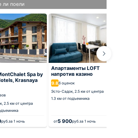
 ли поели
Апартаменты LOFT
Апарт
напротив казино
кварт
ontChalet Spa by
Hotels, Krasnaya
9.8
10
6 оценок
1 от
Эсто-Садок,
2.5 км от центра
Эсто-Са
вов
1.3 км от подъемника
1.3 км о
к,
2.5 км от центра
подъемника
0
5 900
руб.
за 1 ночь
от
руб.
за 1 ночь