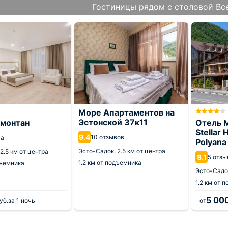
Гостиницы рядом с столовой Все
Море Апартаментов на
Эстонской 37к11
вмонтан
Отель M
Stellar 
9.4
10 отзывов
ва
Polyana
Эсто-Садок,
2.5 км от центра
2.5 км от центра
8.1
5 отзы
1.2 км от подъемника
дъемника
Эсто-Садо
1.2 км от 
5 00
уб.
за 1 ночь
от