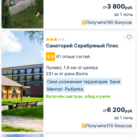
3 800
от
руб.
за 1 ночь
Получите
190 бонусов
Санаторий
Серебряный
Плес
Санаторий Серебряный Плес
8.9
61 отзыв гостей
Лунево,
1.9 км от центра
231 м от реки Волга
Своя ухоженная территория
Баня
Мангал
Рыбалка
Включён завтрак, обед и ужин
6 200
от
руб.
за 1 ночь
Получите
310 бонусов
Санаторий