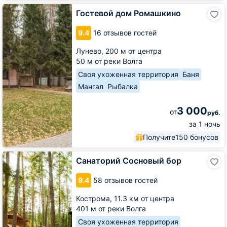
Гостевой
Гостевой дом Ромашкино
дом
Ромашкино
9.4
16 отзывов гостей
Лунево,
200 м от центра
50 м от реки Волга
Своя ухоженная территория
Баня
Мангал
Рыбалка
3 000
от
руб.
за 1 ночь
Получите
150 бонусов
Санаторий
Санаторий Сосновый бор
Сосновый
бор
9.4
58 отзывов гостей
Кострома,
11.3 км от центра
401 м от реки Волга
Своя ухоженная территория