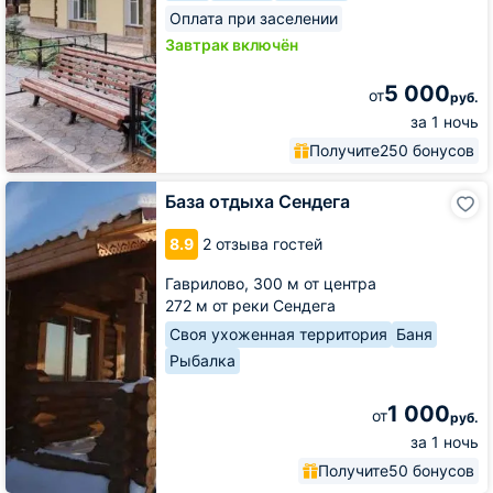
Оплата при заселении
Завтрак включён
5 000
от
руб.
за 1 ночь
Получите
250 бонусов
База
База отдыха Сендега
отдыха
Сендега
8.9
2 отзыва гостей
Гаврилово,
300 м от центра
272 м от реки Сендега
Своя ухоженная территория
Баня
Рыбалка
1 000
от
руб.
за 1 ночь
Получите
50 бонусов