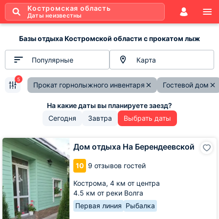
Костромская область
Даты неизвестны
Базы отдыха Костромской области с прокатом лыж
Популярные
Карта
5
Прокат горнолыжного инвентаря
Гостевой дом
Сегодня
Завтра
Выбрать даты
Дом
Дом отдыха На Берендеевской
отдыха
На
10
9 отзывов гостей
Берендеевской
Кострома,
4 км от центра
4.5 км от реки Волга
Первая линия
Рыбалка