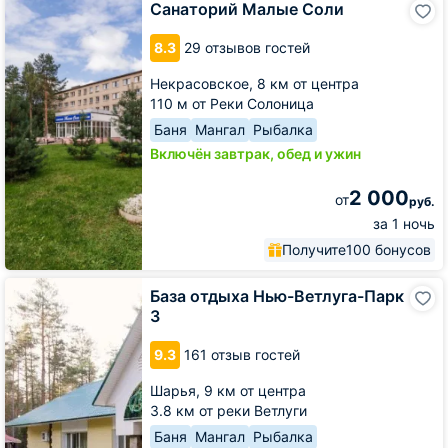
Санаторий Малые Соли
Малые
Соли
8.3
29 отзывов гостей
Некрасовское,
8 км от центра
110 м от Реки Солоница
Баня
Мангал
Рыбалка
Включён завтрак, обед и ужин
2 000
от
руб.
за 1 ночь
Получите
100 бонусов
База
База отдыха Нью-Ветлуга-Парк
отдыха
3
Нью-
Ветлуга-
9.3
161 отзыв гостей
Парк
3
Шарья,
9 км от центра
3.8 км от реки Ветлуги
Баня
Мангал
Рыбалка