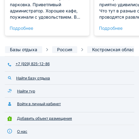
парковка. Приветливый
приятно удивились
администратор. Хорошее кафе,
Что тут в разные 
поужинали с удовольствием. В
проводятся развл
номере очень чисто. Да мебель
Например, зимой э
Подробнее
Подробнее
не новая, но она чистая. Кровать
лыжах и ватрушка
удобная. Сантехника блестит. Мы
можно брать напр
остались довольны.
бассейн, различн
анимация и прочи
Базы отдыха
Россия
Костромская область
вещи. Очень дово
+7 (929) 825-12-86
Найти базу отдыха
Найти тур
Войти в личный кабинет
Добавить объект размещения
О нас