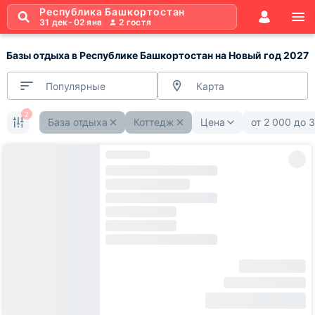
Республика Башкортостан
31 дек
-
02 янв
2
гостя
Базы отдыха в Республике Башкортостан на Новый год 2027
Популярные
Карта
2
База отдыха
Коттедж
Цена
от
2 000
до
3