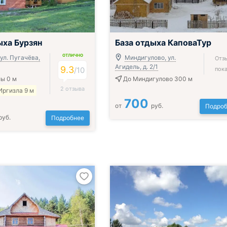
ыха Бурзян
База отдыха КаповаТур
ОТЛИЧНО
ул. Пугачёва,
Миндигулово, ул.
Отз
Агидель, д. 2/1
9.3
/
10
пока
ы 0 м
До Миндигулово 300 м
2 отзыва
Иргизла 9 м
700
от
руб.
Подроб
руб.
Подробнее