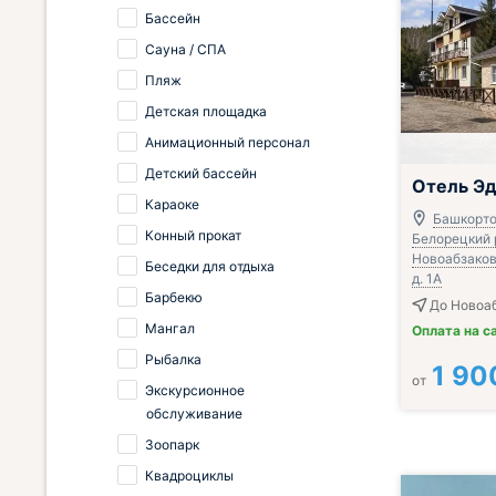
Бассейн
Сауна / СПА
Пляж
Детская площадка
Анимационный персонал
Детский бассейн
Отель Э
Караоке
Башкорто
Конный прокат
Белорецкий р
Новоабзаков
Беседки для отдыха
д. 1A
Барбекю
До Новоа
Мангал
Оплата на с
Рыбалка
1 90
от
Экскурсионное
обслуживание
Зоопарк
Квадроциклы