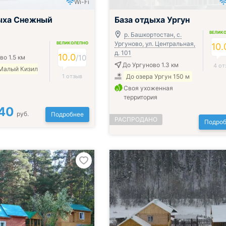
Wi-Fi
Включён завтрак, обед и ужин
ыха Снежный
База отдыха Ургун
ВЕЛИК
р. Башкортостан, с.
Ургуново, ул. Центральная,
ВЕЛИКОЛЕПНО
10.
д. 101
10.0
/
10
во 1.5 км
До Ургуново 1.3 км
4 от
 Малый Кизил
1 отзыв
До озера Ургун 150 м
Своя ухоженная
территория
40
руб.
Подробнее
РАСПРОДАНО
Подроб