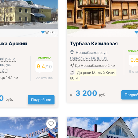
Wi-Fi
ыха Арский
Турбаза Кизиловая
ВЕЛИК
Новоабзаково, ул.
Горнолыжная, д. 103
ОТЛИЧНО
й р-н, с.
9.
ь, ул.
9.4
До Новоабзаково 2 км
/
10
 д. 1
9 от
До реки Малый Кизил
цк 14.1 км
22 отзыва
60 м
3 200
от
руб.
Подроб
0
руб.
Подробнее