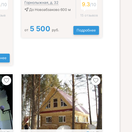
Горнолыжная, д. 32
4
9.3
/
10
/
10
До Новоабзаково 600 м
тзыв
15 отзывов
5 500
от
руб.
Подробнее
нее