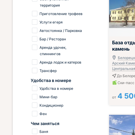
территория
Приготовление трофеев
Услуги егеря
Автостоянка / Парковка
Бар / Ресторан
База отд
Аренда удочек,
камень
спиннингов
Белорецки
Аренда лодок и катеров
Арский Камен
Центральная,
Трансфер
До Белоре
Удобства в номере
Ски-пасс
Удобства в номере
4 50
Мини-бар
от
Кондиционер
Фен
Чем заняться
Баня