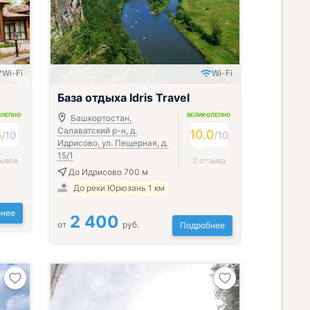
Wi-Fi
Wi-Fi
База отдыха Idris Travel
ОЛЕПНО
ВЕЛИКОЛЕПНО
Башкортостан,
Салаватский р-н, д.
6
10.0
/
10
/
10
Идрисово, ул. Пещерная, д.
15/1
зывов
2 отзыва
До Идрисово 700 м
До реки Юрюзань 1 км
нее
2 400
от
руб.
Подробнее