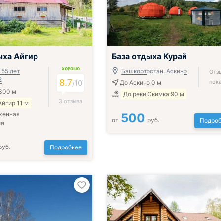
ыха Айгир
База отдыха Курай
ХОРОШО
. 55 лет
Башкортостан, Аскино
Отз
2
8.7
/
10
пока
До Аскино 0 м
300 м
До реки Скимка 90 м
3 отзыва
Айгир 11 м
женная
500
от
руб.
Подроб
ия
руб.
Подробнее