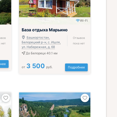
Wi-Fi
База отдыха Марьино
Башкортостан,
ывов
Отзывов
Белорецкий р-н, с. Ишля,
 нет
пока нет
ул. Набережная, д. 68
До Белорецк 40.1 км
нее
3 500
от
руб.
Подробнее