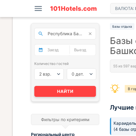
ВАЛЮТА:
Базы отдыха
Базы 
Башко
Количество гостей
2 взр.
0 дет.
В го
НАЙТИ
Лучшие 
Фильтры по критериям
Караидель
(4 базы от
Региональный центр