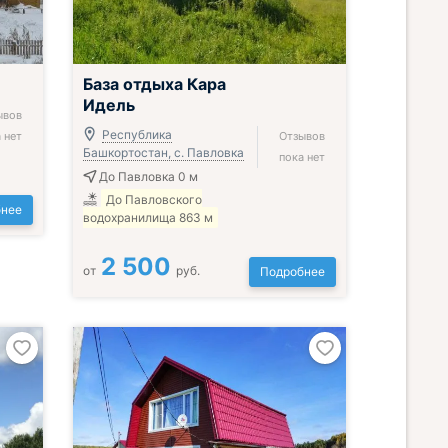
База отдыха Кара
Идель
ывов
Республика
 нет
Отзывов
Башкортостан, с. Павловка
пока нет
До Павловка 0 м
До Павловского
нее
водохранилища 863 м
2 500
от
руб.
Подробнее