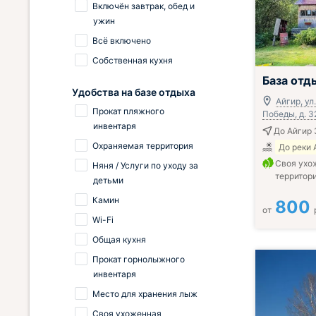
Включён завтрак, обед и
ужин
Всё включено
Собственная кухня
База отд
Удобства на базе отдыха
Айгир, ул
Прокат пляжного
Победы, д. 3
инвентаря
До Айгир 
Охраняемая территория
До реки 
Своя ухо
Няня / Услуги по уходу за
территор
детьми
Камин
800
от
Wi-Fi
Общая кухня
Прокат горнолыжного
инвентаря
Место для хранения лыж
Своя ухоженная