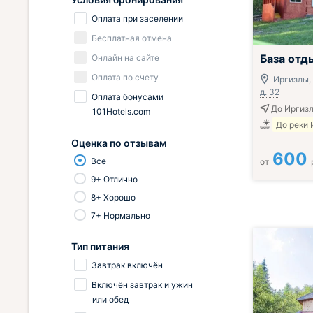
Оплата при заселении
Бесплатная отмена
База отд
Онлайн на сайте
Оплата по счету
Иргизлы, 
д. 32
Оплата бонусами
До Иргизл
101Hotels.com
До реки 
Оценка по отзывам
600
Все
от
9+ Отлично
8+ Хорошо
7+ Нормально
Тип питания
Завтрак включён
Включён завтрак и ужин
или обед