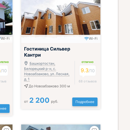
Wi-Fi
Wi-Fi
Гостиница Сильвер
Кантри
ОЛЕПНО
ОТЛИЧНО
Башкортостан,
Белорецкий р-н, с.
6
9.3
/
10
/
10
Новоабзаково, ул. Лесная,
д. 1
тзыв
68 отзывов
До Новоабзаково 300 м
2 200
от
руб.
Подробнее
нее