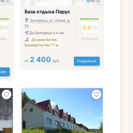
Wi-Fi
Wi-Fi
База отдыха Парус
ОЛЕПНО
ВЕЛИКОЛЕПНО
Белорецк, ул. Новая, д.
93
0
9.8
/
10
/
10
До Белорецк 4.4 км
зыва
9 отзывов
До реки Белая,
Башкортостан 71 м
2 400
от
руб.
Подробнее
нее