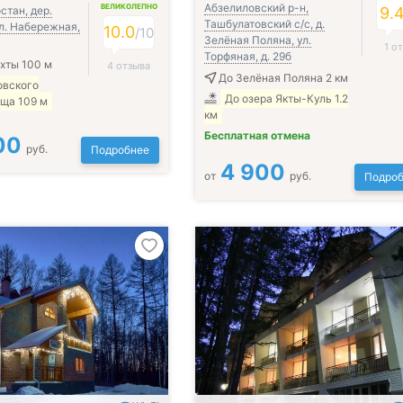
Абзелиловский р-н,
ВЕЛИКОЛЕПНО
стан, дер.
9.
Ташбулатовский с/с, д.
ул. Набережная,
10.0
/
10
Зелёная Поляна, ул.
1 о
Торфяная, д. 29б
хты 100 м
4 отзыва
До Зелёная Поляна 2 км
овского
До озера Якты-Куль 1.2
ща 109 м
км
Бесплатная отмена
00
руб.
Подробнее
4 900
от
руб.
Подроб