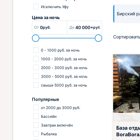
Исключить Уфу
Бирский 
Цена за
ночь
0
40 000+
От
руб.
До
руб.
Сортировать
0
-
1000
руб.
за ночь
1000
-
2000
руб.
за ночь
2000
-
3000
руб.
за ночь
3000
-
5000
руб.
за ночь
свыше
5000
руб.
за ночь
Популярные
от
2000
до
3000
руб.
Бассейн
Завтрак включён
База отд
BoraBora
Рыбалка