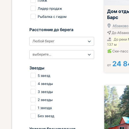
Пляж
Лидер продаж
Дом отд
Рыбалка с гидом
Барс
Абзаково
Расстояние до берега
До Абзако
До реки
Любой берег
137 м
Ски-пасс
выберите...
24 8
от
Звезды
5 звезд
4 звезды
3 звезды
2 звезды
1 звезда
Без звезд
Условия бронирования