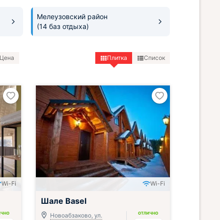
Мелеузовский район
(14 баз отдыха)
Цена
Плитка
Список
Wi-Fi
Wi-Fi
Шале Basel
ИЧНО
ОТЛИЧНО
Новоабзаково, ул.