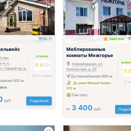
Wi-Fi
Завтрак
Завтрак включён
дельвейс
Меблированные
комнаты Межгорье
ОТЛИЧНО
стан,
-н, с.
ВЕЛИК
9.4
Новоабзаково, ул.
/
10
о, Горный пр-д,
Кизильская, д. 32
9.
257 отзывов
До Новоабзаково 900 м
бзаково 500 м
21 о
До реки Малый Кизил
айте
510 м
Ски-пасс
0
руб.
Подробнее
3 400
от
руб.
Подроб