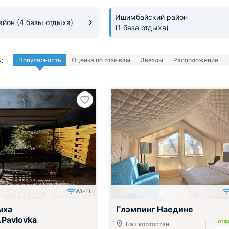
Ишимбайский район
район
(4 базы отдыха)
(1 база отдыха)
:
Популярность
Оценка по отзывам
Звезды
Расположение
Wi-Fi
ыха
Глэмпинг Наедине
.Pavlovka
ОТЛ
Башкортостан,