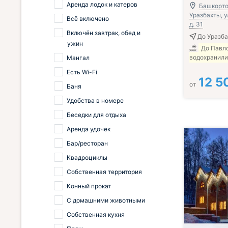
Аренда лодок и катеров
Башкорто
Уразбахты, 
Всё включено
д. 31
Включён завтрак, обед и
До Уразба
ужин
До Павл
водохранили
Мангал
Есть Wi-Fi
12 5
от
Баня
Удобства в номере
Беседки для отдыха
Аренда удочек
Бар/ресторан
Квадроциклы
Собственная территория
Конный прокат
С домашними животными
Собственная кухня