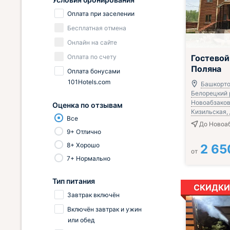
Оплата при заселении
Бесплатная отмена
Онлайн на сайте
Оплата по счету
Гостево
Поляна
Оплата бонусами
101Hotels.com
Башкорто
Белорецкий р
Новоабзаково
Оценка по отзывам
Кизильская, 
Все
До Новоа
9+ Отлично
8+ Хорошо
2 65
от
7+ Нормально
Тип питания
СКИДКИ
Завтрак включён
Включён завтрак и ужин
или обед