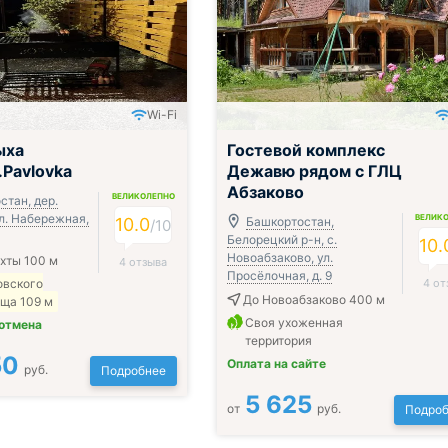
Wi-Fi
ыха
Гостевой комплекс
.Pavlovka
Дежавю рядом с ГЛЦ
Абзаково
ВЕЛИКОЛЕПНО
стан, дер.
ул. Набережная,
ВЕЛИК
10.0
Башкортостан,
/
10
Белорецкий р-н, с.
10.
Новоабзаково, ул.
хты 100 м
4 отзыва
Просёлочная, д. 9
овского
4 от
До Новоабзаково 400 м
ща 109 м
Своя ухоженная
 отмена
территория
50
Оплата на сайте
руб.
Подробнее
5 625
от
руб.
Подроб