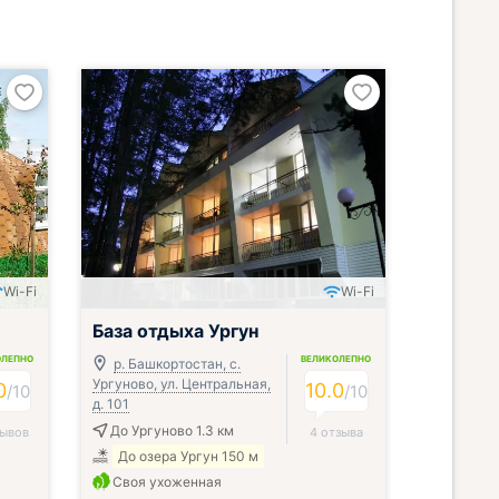
Wi-Fi
Wi-Fi
Включён завтрак, обед и ужин
База отдыха Ургун
ОЛЕПНО
ВЕЛИКОЛЕПНО
р. Башкортостан, с.
Ургуново, ул. Центральная,
0
10.0
/
10
/
10
д. 101
До Ургуново 1.3 км
зывов
4 отзыва
До озера Ургун 150 м
Своя ухоженная