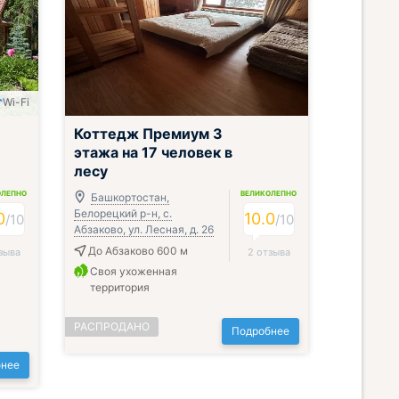
Wi-Fi
Коттедж Премиум 3
этажа на 17 человек в
лесу
ОЛЕПНО
ВЕЛИКОЛЕПНО
Башкортостан,
Белорецкий р-н, с.
0
10.0
/
10
/
10
Абзаково, ул. Лесная, д. 26
До Абзаково 600 м
зыва
2 отзыва
Своя ухоженная
территория
РАСПРОДАНО
Подробнее
нее