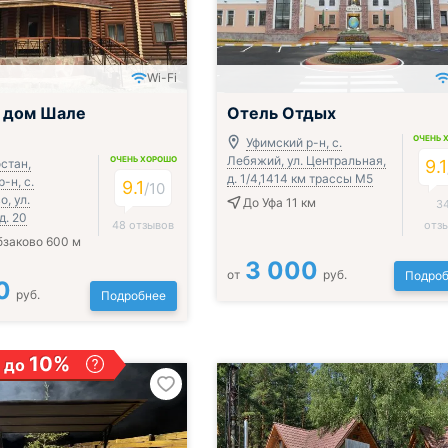
Wi-Fi
й дом Шале
Отель Отдых
ОЧЕНЬ 
Уфимский р-н, с.
Лебяжий, ул. Центральная,
ОЧЕНЬ ХОРОШО
стан,
9.1
д. 1/4,1414 км трассы М5
-н, с.
9.1
/
10
, ул.
До Уфа 11 км
3
д. 20
48 отзывов
отз
бзаково 600 м
3 000
от
руб.
Подроб
0
руб.
Подробнее
10%
 до