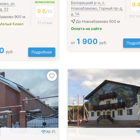
Белорецкий р-н, с.
ВЕЛИКОЛЕПНО
ово, ул.
9.
Новоабзаково, Горный пр-д,
д. 32
9.6
/
10
д. 1A
257 о
бзаково 900 м
До Новоабзаково 500 м
21 отзыв
 Малый Кизил
Оплата на сайте
1 900
от
руб.
Подроб
0
руб.
Подробнее
Wi-Fi