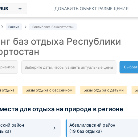
RUB
ДОБАВИТЬ ОБЪЕКТ РАЗМЕЩЕНИЯ
Россия
Республика Башкортостан
нг баз отдыха Республики
ортостан
Выбрат
 отдыха
Базы отдыха с бассейном
Базы отдыха с детьми
Б
шие базы отдыха
Базы отдыха с пляжем
Базы отдыха с пейнтбол
места для отдыха на природе в регионе
 отдыха с конным прокатом
Базы отдыха с аквапарком
ский район
Абзелиловский район
дыха)
(19 баз отдыха)