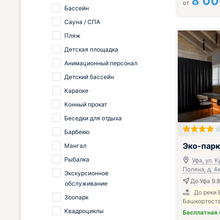
8 0
от
Бассейн
Сауна / СПА
Пляж
Детская площадка
Анимационный персонал
Детский бассейн
Караоке
Конный прокат
Беседки для отдыха
Барбекю
Эко-парк
Мангал
Рыбалка
Уфа, ул. 
Поляна, д. 4
Экскурсионное
До Уфа 9.8
обслуживание
До реки 
Зоопарк
Башкортоста
Квадроциклы
Бесплатная