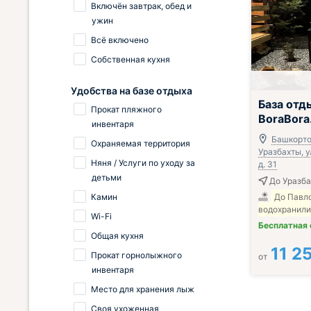
Включён завтрак, обед и
ужин
Всё включено
Собственная кухня
Удобства на базе отдыха
;
База отд
Прокат пляжного
BoraBora
инвентаря
Башкорто
Охраняемая территория
Уразбахты, 
Няня / Услуги по уходу за
д. 31
детьми
До Уразба
Камин
До Павл
водохранили
Wi-Fi
Бесплатная
Общая кухня
11 2
Прокат горнолыжного
от
инвентаря
Место для хранения лыж
Своя ухоженная