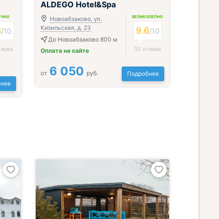
ALDEGO Hotel&Spa
ИЧНО
ВЕЛИКОЛЕПНО
Новоабзаково, ул.
Кизильская, д. 23
3
9.6
/
10
/
10
До Новоабзаково 800 м
тзыва
32 отзыва
Оплата на сайте
6 050
от
руб.
Подробнее
нее