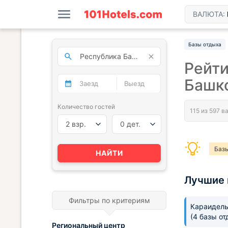
ВАЛЮТА:
Базы отдыха
Рейти
Башк
Количество гостей
2 взр.
0 дет.
Базы
НАЙТИ
Луч
Лучшие 
Базы
Фильтры по критериям
Караидель
(4 базы от
Региональный центр