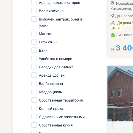
Аренда лодок и катеров
Новоабзак
Кизильская, 
Всё включено
До Новоа
Включён завтрак, обед и
До реки
ужин
510 м
Мангал
Ски-пасс
Есть Wi-Fi
3 40
от
Баня
Удобства в номере
Беседки для отдыха
Аренда удочек
Бар/ресторан
Квадроциклы
Собственная территория
Конный прокат
С домашними животными
Собственная кухня