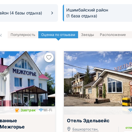
Ишимбайский район
район
(4 базы отдыха)
(1 база отдыха)
:
Популярность
Оценка по отзывам
Звезды
Расположение
Завтрак
Wi-Fi
чён
ванные
Отель Эдельвейс
 Межгорье
ОТЛ
Башкортостан,