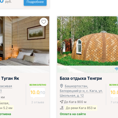
00
руб.
Подробнее
Включён завтрак, обед и ужин
 Туган Як
База отдыха Тенгри
ВЕЛИКОЛЕПНО
ВЕЛИК
Красивая
Башкортостан,
к1
Белорецкий р-н, с. Кага, ул.
10.0
10.
/
10
Школьная, д. 12
 км
До Кага 900 м
2 отзыва
7 от
Белая,
н 5.2 км
До реки Кага 853 м
 отмена
Оплата на сайте