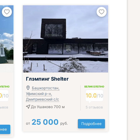
Глэмпинг Shelter
ОЛЕПНО
ВЕЛИКОЛЕПНО
Башкортостан,
Уфимский р-н,
0
10.0
/
10
/
10
Дмитриевский с/с
До Ушаково 700 м
зывов
5 отзывов
25 000
от
руб.
Подробнее
нее