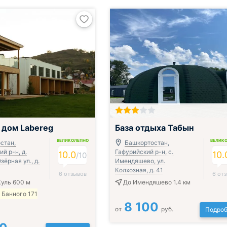
Включён завтрак, обед и ужин
 дом Labereg
База отдыха Табын
ВЕЛИКОЛЕПНО
ВЕЛИК
стан,
Башкортостан,
й р-н, д.
Гафурийский р-н, с.
10.0
10.
/
10
зёрная ул., д.
Имендяшево, ул.
Колхозная, д. 41
6 отзывов
6 от
уль 600 м
До Имендяшево 1.4 км
 Банного 171
8 100
от
руб.
Подроб