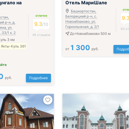
унгало на
Отель МариШале
ОТЛ
Башкортостан,
Белорецкий р-н, с.
ОТЛИЧНО
стан,
9.
Новоабзаково, ул.
й р-н, д.
9.3
/
10
Горнолыжная, д. 2/1
на, ул.
83 о
 33/1 к. 2
До Новоабзаково 500 м
46 отзывов
уль 3 км
1 300
 Якты-Куль 361
от
руб.
Подроб
айте
0
руб.
Подробнее