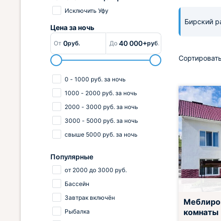
Исключить Уфу
Бирский 
Цена за
ночь
0
40 000+
От
руб.
До
руб.
Сортировать
0
-
1000
руб.
за ночь
1000
-
2000
руб.
за ночь
2000
-
3000
руб.
за ночь
3000
-
5000
руб.
за ночь
свыше
5000
руб.
за ночь
Популярные
от
2000
до
3000
руб.
Бассейн
Завтрак вклю
Завтрак включён
Меблиро
комнаты
Рыбалка