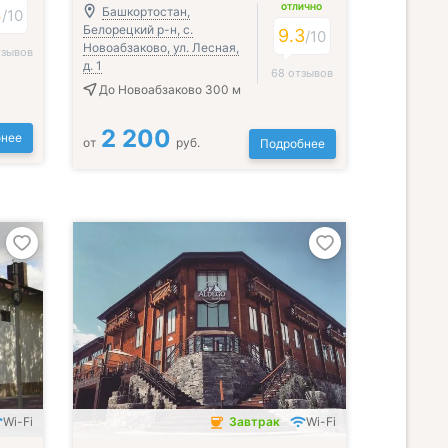
ОТЛИЧНО
4
Башкортостан,
/
10
Белорецкий р-н, с.
9.3
/
10
Новоабзаково, ул. Лесная,
тзывов
д. 1
68 отзывов
До Новоабзаково 300 м
2 200
нее
от
руб.
Подробнее
Wi-Fi
Завтрак
Wi-Fi
Завтрак включён