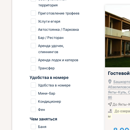
территория
Приготовление трофеев
Услуги егеря
Автостоянка / Парковка
Бар / Ресторан
Аренда удочек,
спиннингов
Аренда лодок и катеров
Трансфер
Гостевой
Удобства в номере
Башкорто
Удобства в номере
Абзелиловски
Якты-Куль, О
Мини-бар
8б
Кондиционер
До Якты-К
Фен
До озера
м
Чем заняться
Баня