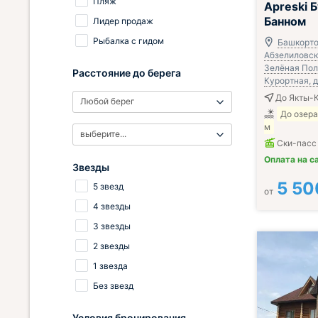
Пляж
Apreski Б
Банном
Лидер продаж
Рыбалка с гидом
Башкорто
Абзелиловски
Зелёная Поля
Расстояние до берега
Курортная, д.
До Якты-К
Любой берег
До озера
м
выберите...
Ски-пасс
Оплата на с
Звезды
5 50
5 звезд
от
4 звезды
3 звезды
2 звезды
1 звезда
Без звезд
Условия бронирования