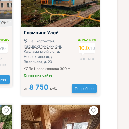
Wi-Fi
Глэмпинг Улей
ХОРОШО
ВЕЛИКОЛЕПНО
Башкортостан,
Кармаскалинский р-н,
10.0
/
10
/
10
Карламанский с.с., д.
Новоакташево, ул.
45
4 отзыва
Васильева, д. 29
ывов
До Новоакташево 300 м
Оплата на сайте
нее
8 750
от
руб.
Подробнее