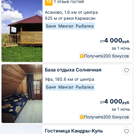
10
1 отзыв гостей
карп
Асаново,
1.6 км от центра
625 м от реки Кармасан
Баня
Мангал
Рыбалка
4 000
от
руб.
за 1 ночь
Получите
200 бонусов
База
База отдыха Солнечная
отдыха
Солнечная
Уфа,
185.6 км от центра
Баня
Мангал
Рыбалка
4 000
от
руб.
за 1 ночь
Получите
200 бонусов
Гостиница
Гостиница Кандры-Куль
Кандры-