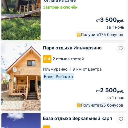
Оплата на сайте
Завтрак включён
3 500
от
руб.
за 1 ночь
Получите
175 бонусов
Парк
Парк отдыха Ильмурзино
отдыха
Ильмурзино
9.4
2 отзыва гостей
Ильмурзино,
1.9 км от центра
Баня
Рыбалка
2 500
от
руб.
за 1 ночь
Получите
125 бонусов
База
База отдыха Зеркальный карп
отдыха
Зеркальный