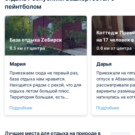
пейнтболом
Коттедж Преми
База отдыха ZeБирск
на 17 человек в
6.5 км от центра
0.6 км от центра
Мария
Дарья
Приезжаем сюда не первый раз,
Приезжали на пят
база отдыха нам нравится.
отпуск в Абзаково
Находится рядом с рекой, что для
рассматривали р
отдыха летом большой плюс.
варианты размещ
Территория большая, есть
наткнулись на коттедж Премиум.
беседки, мангал и детская
Забронировали чер
Подробнее
Подробнее
площадка. Домик оснащен
без сложностей и
современной мебелью и
отдых. Размещали
техникой, проживать комфортно.
компанией друзей
Место рекомендуем!
хватило всем, а о
Лучшие места для отдыха на природе в
классно! Рекомен