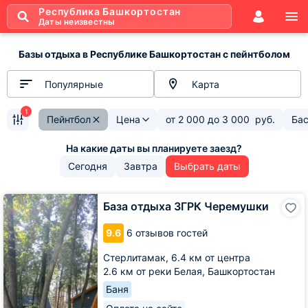
Республика Башкортостан
Даты неизвестны
Базы отдыха в Республике Башкортостан с пейнтболом
Популярные
Карта
1
Пейнтбол
Цена
от
2 000
до
3 000
руб.
Ба
Сегодня
Завтра
Выбрать даты
База
База отдыха ЗГРК Черемушки
отдыха
ЗГРК
9.6
6 отзывов гостей
Черемушки
Стерлитамак,
6.4 км от центра
2.6 км от реки Белая, Башкортостан
Баня