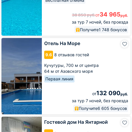
Бесплатная отмена
34 965
38 850
руб.
от
руб.
за тур 7 ночей, без проезда
Получите
1 748 бонусов
Отель
Отель На Море
На
Море
9.6
8 отзывов гостей
Кучугуры,
700 м от центра
64 м от Азовского моря
Первая линия
132 090
от
руб.
за тур 7 ночей, без проезда
Получите
6 605 бонусов
Гостевой
Гостевой дом На Янтарной
дом
На