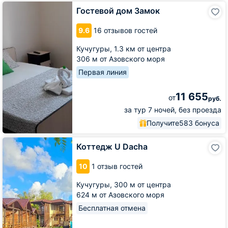
Гостевой
Гостевой дом Замок
дом
Замок
9.6
16 отзывов гостей
Кучугуры,
1.3 км от центра
306 м от Азовского моря
Первая линия
11 655
от
руб.
за тур 7 ночей, без проезда
Получите
583 бонуса
Коттедж
Коттедж U Dacha
U
Dacha
10
1 отзыв гостей
Кучугуры,
300 м от центра
624 м от Азовского моря
Бесплатная отмена