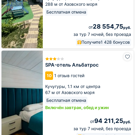
288 м от Азовского моря
Бесплатная отмена
28 554,75
от
руб.
за тур 7 ночей, без проезда
Получите
1 428 бонусов
SPA-
отель
Альбатрос
SPA-отель Альбатрос
10
1 отзыв гостей
Кучугуры,
1.1 км от центра
67 м от Азовского моря
Бесплатная отмена
Включён завтрак, обед и ужин
94 211,25
от
руб.
за тур 7 ночей, без проезда