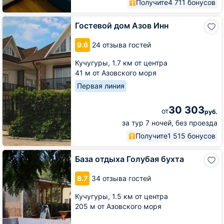
Получите
4 711 бонусов
Гостевой
Гостевой дом Азов Инн
дом
Азов
9.6
24 отзыва гостей
Инн
Кучугуры,
1.7 км от центра
41 м от Азовского моря
Первая линия
30 303
от
руб.
за тур 7 ночей, без проезда
Получите
1 515 бонусов
База
База отдыха Голубая бухта
отдыха
Голубая
8.7
34 отзыва гостей
бухта
Кучугуры,
1.5 км от центра
205 м от Азовского моря