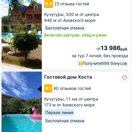
9.4
23 отзыва гостей
Кучугуры,
500 м от центра
946 м от Азовского моря
Бесплатная отмена
Включён завтрак, обед и ужин
13 986
от
руб.
за тур 7 ночей, без проезда
Получите
699 бонусов
Гостевой
Гостевой дом Хоста
дом
Хоста
9.1
40 отзывов гостей
Кучугуры,
1.1 км от центра
173 м от Азовского моря
Первая линия
Бесплатная отмена