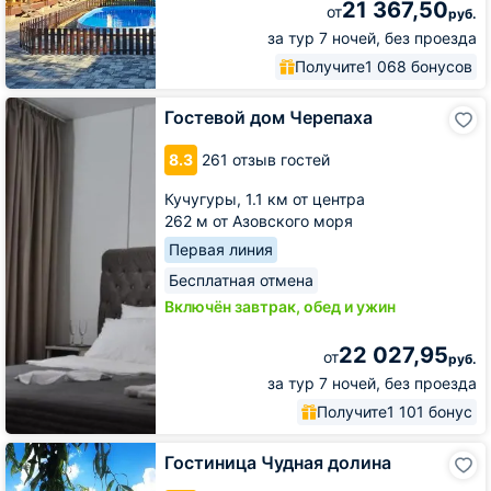
21 367,50
от
руб.
за тур 7 ночей, без проезда
Получите
1 068 бонусов
Гостевой
Гостевой дом Черепаха
дом
Черепаха
8.3
261 отзыв гостей
Кучугуры,
1.1 км от центра
262 м от Азовского моря
Первая линия
Бесплатная отмена
Включён завтрак, обед и ужин
22 027,95
от
руб.
за тур 7 ночей, без проезда
Получите
1 101 бонус
Гостиница
Гостиница Чудная долина
Чудная
долина