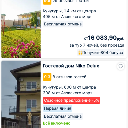
9.6
29 отзывов гостей
Aura
Кучугуры,
1.4 км от центра
405 м от Азовского моря
Бесплатная отмена
16 083,90
от
руб.
за тур 7 ночей, без проезда
Получите
804 бонуса
Гостевой
Гостевой дом NikolDelux
дом
NikolDelux
9.3
8 отзывов гостей
Кучугуры,
600 м от центра
308 м от Азовского моря
Сезонное предложение -5%
Первая линия
Бесплатная отмена
Всё включено