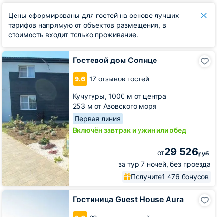
Цены сформированы для гостей на основе лучших
тарифов напрямую от объектов размещения, в
стоимость входит только проживание.
Гостевой
Гостевой дом Солнце
дом
Солнце
9.6
17 отзывов гостей
Кучугуры,
1000 м от центра
253 м от Азовского моря
Первая линия
Включён завтрак и ужин или обед
29 526
от
руб.
за тур 7 ночей, без проезда
Получите
1 476 бонусов
Гостиница
Гостиница Guest House Aura
Guest
House