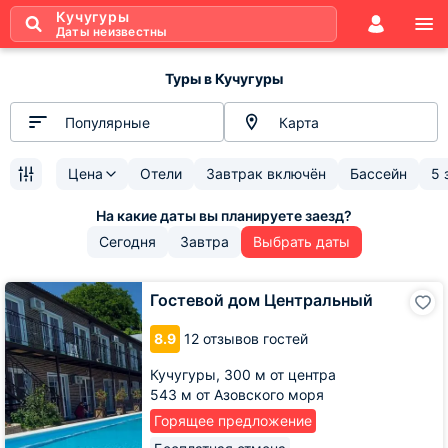
Кучугуры
Даты неизвестны
Туры в Кучугуры
Популярные
Карта
Цена
Отели
Завтрак включён
Бассейн
5 
Сегодня
Завтра
Выбрать даты
Гостевой
Гостевой дом Центральный
дом
Центральный
8.9
12 отзывов гостей
Кучугуры,
300 м от центра
543 м от Азовского моря
Горящее предложение