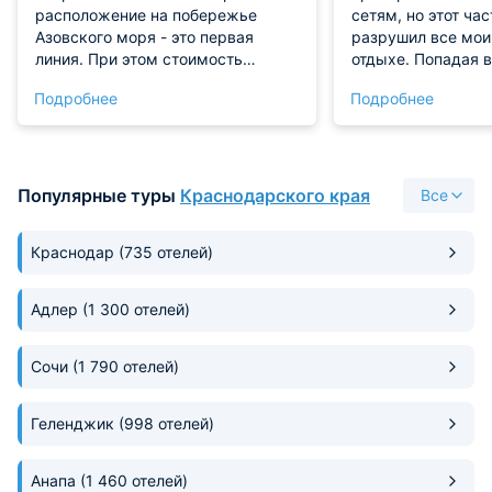
расположение на побережье
сетям, но этот ча
Азовского моря - это первая
разрушил все мои
линия. При этом стоимость
отдыхе. Попадая в
номеров приемлемая. Мы
забываешь, что н
Подробнее
Подробнее
бронировали заранее
коммерческом об
трехместную студию. В ней
недвижимости — н
хорошие просторные кровати с
естественно и не
отличными матрасами. Есть
Комната для сна 
небольшой холодильник,
личной крепостью
Популярные туры
Краснодарского края
Все
телевизор, терраса на балконе.
ровно те бытовые
Номер чистый, без посторонних
которые мы счита
Краснодар
(735 отелей)
запахов. Получился у нас
оптимальными для
шикарный отдых в прибрежной
Выходные получил
зоне!
роскошными, и ве
Адлер
(1 300 отелей)
это внесла сама 
гостевого дома,
Сочи
(1 790 отелей)
ориентированного
качественный рел
период у нас не в
Геленджик
(998 отелей)
одного конфликта
претензий к адми
дисциплина персо
Анапа
(1 460 отелей)