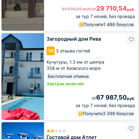
29 710,54
31 274,25
руб.
от
руб.
за тур 7 ночей, без проезда
Получите
1 486 бонусов
Загородный
Загородный дом Рива
дом
Рива
10
3 отзыва гостей
Кучугуры,
1.3 км от центра
358 м от Азовского моря
Бесплатная отмена
Завтрак включён
67 987,50
от
руб.
за тур 7 ночей, без проезда
Получите
3 399 бонусов
Гостевой
дом
Атлет
Гостевой дом Атлет