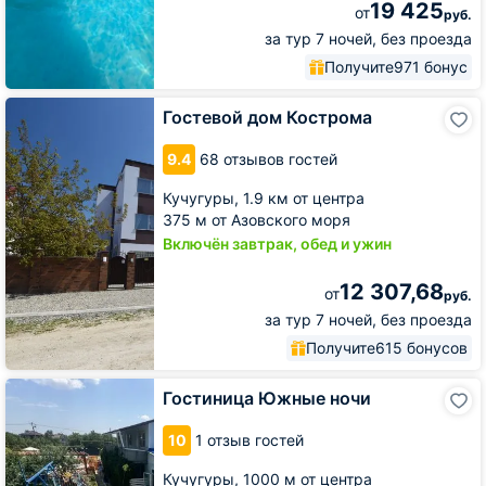
19 425
от
руб.
за тур 7 ночей, без проезда
Получите
971 бонус
Гостевой
Гостевой дом Кострома
дом
Кострома
9.4
68 отзывов гостей
Кучугуры,
1.9 км от центра
375 м от Азовского моря
Включён завтрак, обед и ужин
12 307,68
от
руб.
за тур 7 ночей, без проезда
Получите
615 бонусов
Гостиница
Гостиница Южные ночи
Южные
ночи
10
1 отзыв гостей
Кучугуры,
1000 м от центра