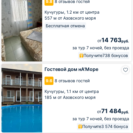
9.8
8 отзывов гостей
Янтарной
Кучугуры,
1.2 км от центра
557 м от Азовского моря
Бесплатная отмена
14 763
от
руб.
за тур 7 ночей, без проезда
Получите
738 бонусов
Гостевой
Гостевой дом нА'Море
дом
нА'Море
9.6
8 отзывов гостей
Кучугуры,
1.1 км от центра
185 м от Азовского моря
71 484
от
руб.
за тур 7 ночей, без проезда
Получите
3 574 бонуса