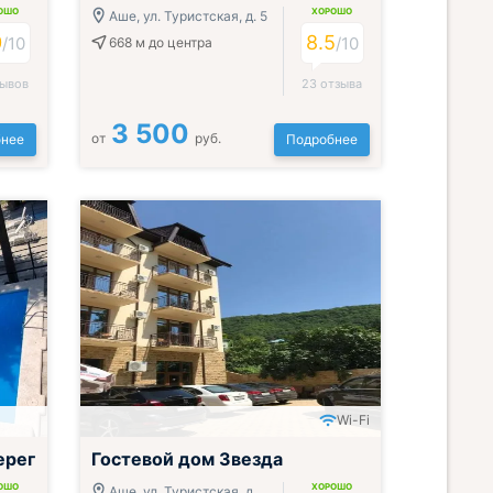
ОШО
ХОРОШО
Аше, ул. Туристская, д. 5
0
8.5
/10
/10
668 м
до центра
зывов
23 отзыва
3 500
от
руб.
нее
Подробнее
Wi-Fi
ерег
Гостевой дом Звезда
ОШО
ХОРОШО
Аше, ул. Туристская, д.