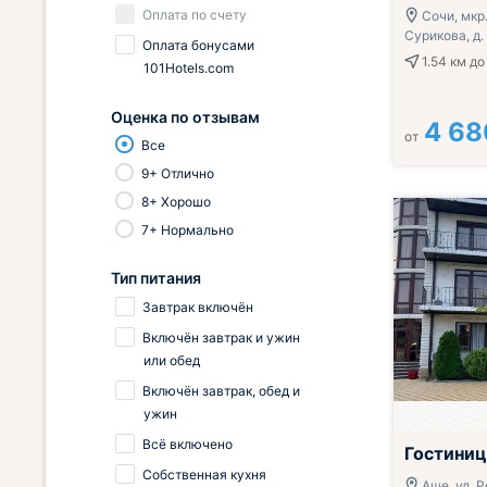
Оплата по счету
Сочи, мкр.
Сурикова, д.
Оплата бонусами
1.54 км
до
101Hotels.com
Оценка по отзывам
4 68
от
Все
9+ Отлично
8+ Хорошо
7+ Нормально
Тип питания
Завтрак включён
Включён завтрак и ужин
или обед
Включён завтрак, обед и
ужин
Всё включено
Гостиница
Собственная кухня
Аше, ул. 