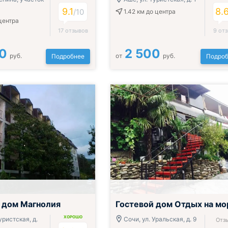
9.1
8.
/10
1.42 км
до центра
центра
17 отзывов
9 от
0
2 500
руб.
от
руб.
Подробнее
Подроб
 дом Магнолия
Гостевой дом Отдых на мо
ХОРОШО
уристская, д.
Сочи, ул. Уральская, д. 9
Отз