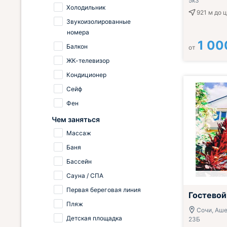
5к3
Холодильник
921 м
до 
Звукоизолированные
номера
1 00
Балкон
от
ЖК-телевизор
Кондиционер
Сейф
Фен
Чем заняться
Массаж
Баня
Бассейн
Сауна / СПА
Первая береговая линия
Гостевой
Пляж
Сочи, Аше,
Детская площадка
23Б