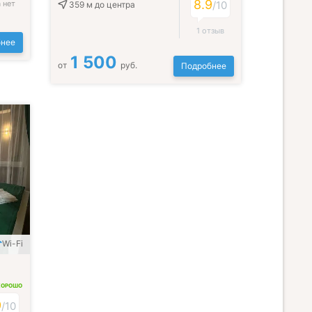
8.9
 нет
/10
359 м
до центра
1 отзыв
нее
1 500
от
руб.
Подробнее
Wi-Fi
ХОРОШО
9
/10