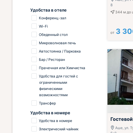
8
Удобства в отеле
344 м
до 
Конференц-зал
Wi-Fi
3 30
от
Обеденный стол
Микроволновая печь
Автостоянка / Парковка
Бар / Ресторан
Прачечная или Химчистка
Удобства для гостей с
ограниченными
физическими
возможностями
Трансфер
Удобства в номере
Гостевой
Удобства в номере
Аше, ул. Т
Электрический чайник