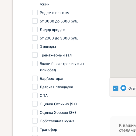
ужин
Рядом с пляжем
от
3000
до
5000
руб.
Лидер продаж
от
2000
до
3000
руб.
3 звезды
Тренажерный зал
Включён завтрак и ужин
или обед
Бар/ресторан
Детская площадка
Оте
СПА
Оценка Отлично (9+)
Оценка Хорошо (8+)
Собственная кухня
К вашим
Трансфер
отелями