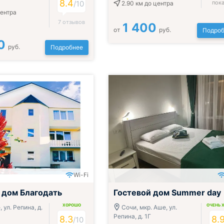
8.4
/10
пока
2.90 км
до центра
центра
7 отзывов
1 400
от
руб.
Подроб
0
руб.
Подробнее
Wi-Fi
 дом Благодать
Гостевой дом Summer day
ХОРОШО
ОЧЕНЬ 
 ул. Репина, д.
Сочи, мкр. Аше, ул.
Репина, д. 1Г
8.3
8.
/10