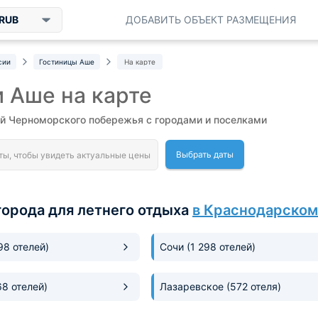
RUB
ДОБАВИТЬ ОБЪЕКТ РАЗМЕЩЕНИЯ
сии
Гостиницы Аше
На карте
 Аше на карте
ей Черноморского побережья с городами и поселками
Выбрать даты
города для летнего отдыха
в Краснодарском
198 отелей)
Сочи
(1 298 отелей)
68 отелей)
Лазаревское
(572 отеля)