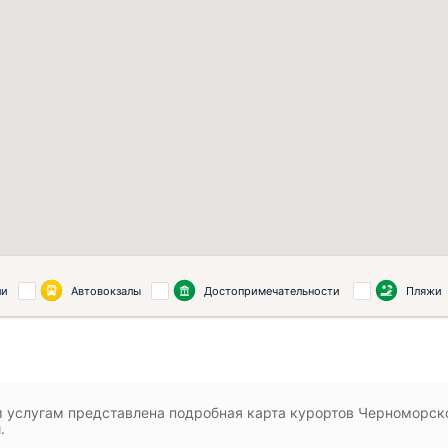
ли
Автовокзалы
Достопримечательности
Пляжи
 услугам представлена подробная карта курортов Черноморско
.