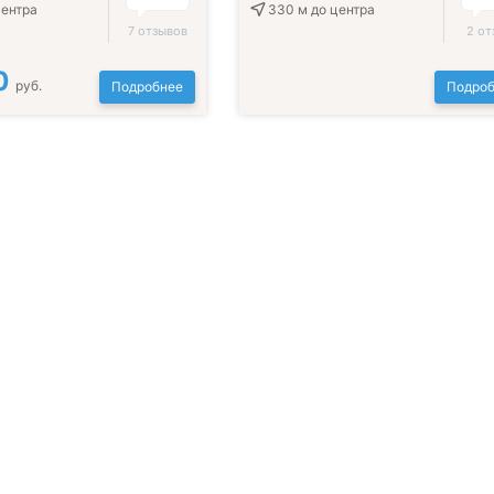
центра
330 м
до центра
7 отзывов
2 от
0
руб.
Подробнее
Подроб