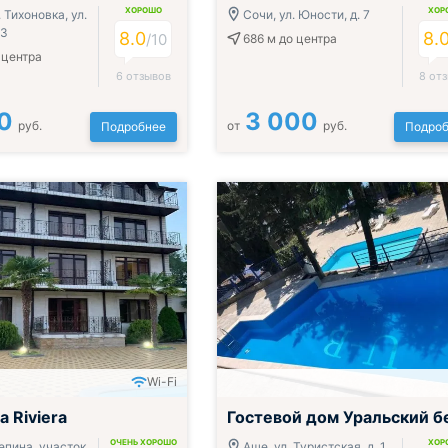
ХОРОШО
ХОР
 Тихоновка, ул.
Сочи, ул. Юности, д. 7
 3
8.0
8.
/10
686 м
до центра
 центра
6 отзывов
8 от
0
3 000
руб.
от
руб.
Подробнее
Подроб
Wi-Fi
 Riviera
Гостевой дом Уральский б
ОЧЕНЬ ХОРОШО
ХОР
Репина, участок
Аше, ул. Туристская, д. 1