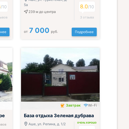
5а
6
8.0
/10
/10
239 м
до центра
зывов
3 отзыва
7 000
от
руб.
нее
Подробнее
Завтрак
Wi-Fi
ре
База отдыха Зеленая дубрава
ОЧЕНЬ ХОРОШО
Аше, ул. Репина, д. 1/2
ывов