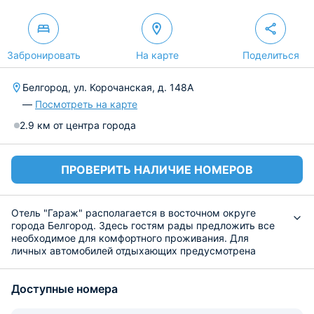
Забронировать
На карте
Поделиться
Белгород, ул. Корочанская, д. 148А
—
Посмотреть на карте
2.9 км от центра города
ПРОВЕРИТЬ НАЛИЧИЕ НОМЕРОВ
Отель "Гараж" располагается в восточном округе
города Белгород. Здесь гостям рады предложить все
необходимое для комфортного проживания. Для
личных автомобилей отдыхающих предусмотрена
парковка. Желающие смогут посетить сауну и поиграть
в бильярд за дополнительную оплату.
Доступные номера
Номерной фонд представлен номерами различных
категорий. Которые оформлены в едином дизайнерском
стиле. В каждом установлена функциональная мебель,