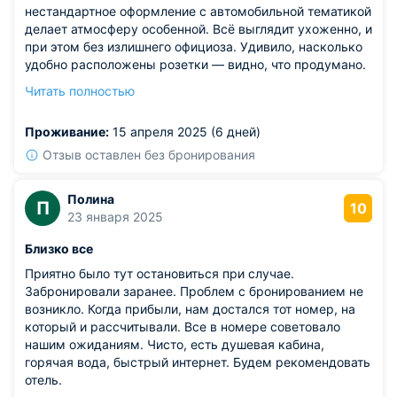
нестандартное оформление с автомобильной тематикой
делает атмосферу особенной. Всё выглядит ухоженно, и
при этом без излишнего официоза. Удивило, насколько
удобно расположены розетки — видно, что продумано.
Район спокойный, до ближайших магазинов идти минут
Читать полностью
пять. Внутри чисто, свежо, приятно находиться.
Заселение прошло моментально, никаких ожиданий.
Проживание:
15 апреля 2025 (6 дней)
Подходит для тех, кто ищет что-то необычное и уютное.
Из недостатков: в душевой напор воды мог бы быть
Отзыв оставлен без бронирования
чуть посильнее.
Полина
П
10
23 января 2025
Близко все
Приятно было тут остановиться при случае.
Забронировали заранее. Проблем с бронированием не
возникло. Когда прибыли, нам достался тот номер, на
который и рассчитывали. Все в номере советовало
нашим ожиданиям. Чисто, есть душевая кабина,
горячая вода, быстрый интернет. Будем рекомендовать
отель.