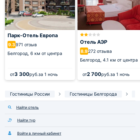
Парк-Отель Европа
Отель АЭР
971 отзыв
9.3
272 отзыва
8.9
Белгород,
6 км от центра
Белгород,
4.1 км от центра
3 300
2 700
от
руб.
за 1 ночь
от
руб.
за 1 ночь
Гостиницы России
Гостиницы Белгорода
О
Найти отель
Найти тур
Войти в личный кабинет