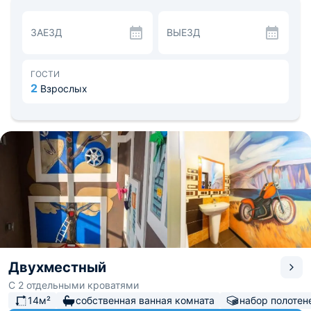
современный телевизор и система кондиционирования.
Собственная ванная комната оснащена стандартным
ЗАЕЗД
ВЫЕЗД
набором сантехники и полотенцами. Постояльцам
доступен беспроводной скоростной интернет.
На территории работает бар, где возможно заказать
напитки и легкие закуски. По запросу осуществляется
ГОСТИ
доставка еды в номер.
2
Взрослых
В окрестностях популярны пешие туристические
маршруты. Сотрудники круглосуточной стойки
регистрации готовы ответить на все интересующие
вопросы, подсказать как добраться до центра города.
Расстояние до международного аэропорта составляет
11 км, возможно добраться на общественном
транспорте.
Двухместный
С 2 отдельными кроватями
14м²
собственная ванная комната
набор полотен