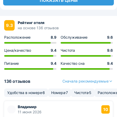
ПОКАЗАТЬ ЦЕНЫ
Рейтинг отеля
9.3
на основе 136 отзывов
Расположение
8.9
Обслуживание
9.6
Цена/качество
9.4
Чистота
9.6
Питание
9.4
Качество сна
9.4
136 отзывов
Сначала рекомендуемые
Удобства в номере
8
Номера
7
Чистота
5
Располож
Владимир
10
11 июня 2026