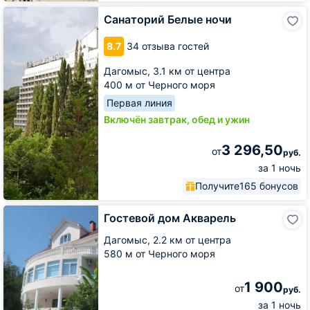
Санаторий
Санаторий Белые ночи
Белые
ночи
8.7
34 отзыва гостей
Дагомыс,
3.1 км от центра
400 м от Черного моря
Первая линия
Включён завтрак, обед и ужин
3 296,50
от
руб.
за 1 ночь
Получите
165 бонусов
Гостевой
Гостевой дом Акварель
дом
Акварель
Дагомыс,
2.2 км от центра
580 м от Черного моря
1 900
от
руб.
за 1 ночь