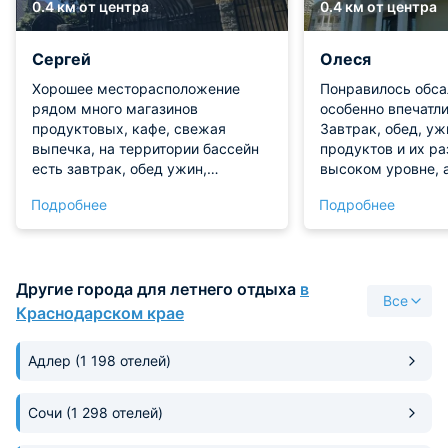
0.4 км от центра
0.4 км от центра
Сергей
Олеся
Хорошее месторасположение
Понравилось обса
рядом много магазинов
особенно впечатли
продуктовых, кафе, свежая
Завтрак, обед, уж
выпечка, на территории бассейн
продуктов и их ра
есть завтрак, обед ужин,
высоком уровне, а
шведский стол, до моря пешком,
серверовки, так 
Подробнее
Подробнее
пляж большой народу очень
отдыхает в сторон
много
слюни. Шумоизоля
гарантирует сладк
касается чистоты
Другие города для летнего отдыха
в
уборка каждый де
Все
Отзывчивость пер
Краснодарском крае
порядочнось на 
уровне, любой ка
Адлер
(1 198 отелей)
мгновенно, с так
себе чувствуешь 
во дворце. Следу
Сочи
(1 298 отелей)
моя семья только 