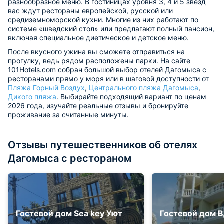
разнообразное меню. В гостиницах уровня 3, 4 и 5 звезд
вас ждут рестораны европейской, русской или
средиземноморской кухни. Многие из них работают по
системе «шведский стол» или предлагают полный пансион,
включая специальное диетическое и детское меню.
После вкусного ужина вы сможете отправиться на
прогулку, ведь рядом расположены парки. На сайте
101Hotels.com собран большой выбор отелей Дагомыса с
ресторанами прямо у моря или в шаговой доступности от
Пляжа Горный Воздух
,
Центрального пляжа Дагомыса
,
Дикого пляжа
. Выбирайте подходящий вариант по ценам
2026 года, изучайте реальные отзывы и бронируйте
проживание за считанные минуты.
Отзывы путешественников об отелях
Дагомыса с рестораном
Гостевой дом Sea key Уют
Гостевой дом 