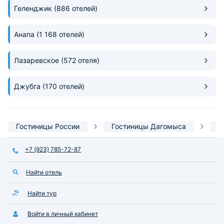
Геленджик
(886 отелей)
Анапа
(1 168 отелей)
Лазаревское
(572 отеля)
Джубга
(170 отелей)
Гостиницы России
Гостиницы Дагомыса
С
+7 (923) 785-72-87
Найти отель
Найти тур
Войти в личный кабинет