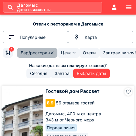
Дагомыс
Даты неизвестны
Отели с рестораном в Дагомысе
Популярные
Карта
1
Бар/ресторан
Цена
Отели
Завтрак включ
Сегодня
Завтра
Выбрать даты
Гостевой
Гостевой дом Рассвет
дом
Рассвет
8.9
56 отзывов гостей
Дагомыс,
400 м от центра
343 м от Черного моря
Первая линия