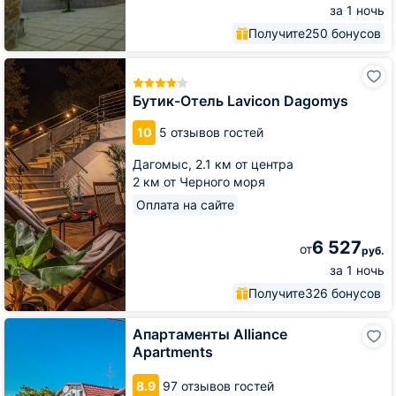
за 1 ночь
Получите
250 бонусов
Бутик-
Отель
Lavicon
Бутик-Отель Lavicon Dagomys
Dagomys
10
5 отзывов гостей
Дагомыс,
2.1 км от центра
2 км от Черного моря
Оплата на сайте
6 527
от
руб.
за 1 ночь
Получите
326 бонусов
Апартаменты
Апартаменты Alliance
Alliance
Apartments
Apartments
8.9
97 отзывов гостей