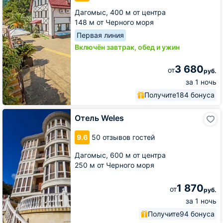
Дагомыс,
400 м от центра
148 м от Черного моря
Первая линия
Включён завтрак, обед и ужин
3 680
от
руб.
за 1 ночь
Получите
184 бонуса
Отель
Отель Weles
Weles
9.6
50 отзывов гостей
Дагомыс,
600 м от центра
250 м от Черного моря
1 870
от
руб.
за 1 ночь
Получите
94 бонуса