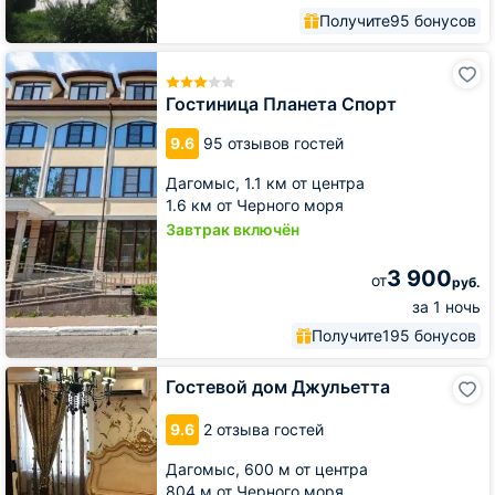
Получите
95 бонусов
Гостиница
Планета
Спорт
Гостиница Планета Спорт
9.6
95 отзывов гостей
Дагомыс,
1.1 км от центра
1.6 км от Черного моря
Завтрак включён
3 900
от
руб.
за 1 ночь
Получите
195 бонусов
Гостевой
Гостевой дом Джульетта
дом
Джульетта
9.6
2 отзыва гостей
Дагомыс,
600 м от центра
804 м от Черного моря