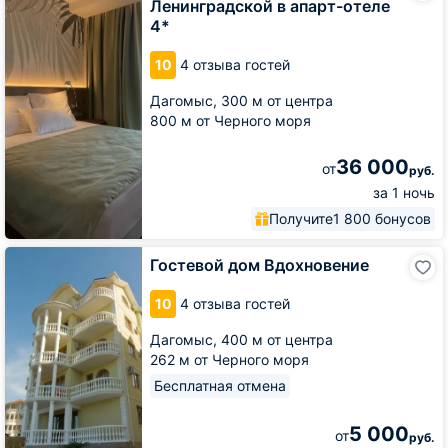
Ленинградской в апарт-отеле
на
4*
Ленинградской
в
10
4 отзыва гостей
апарт-
отеле
Дагомыс,
300 м от центра
4*
800 м от Черного моря
36 000
от
руб.
за 1 ночь
Получите
1 800 бонусов
Гостевой
Гостевой дом Вдохновение
дом
Вдохновение
10
4 отзыва гостей
Дагомыс,
400 м от центра
262 м от Черного моря
Бесплатная отмена
5 000
от
руб.