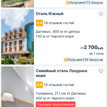
Получите
173 бонуса
Отель
Отель Южный
Южный
9.4
18 отзывов гостей
Дагомыс,
600 м от центра
130 м от Черного моря
2 700
от
руб.
за 1 ночь
Получите
135 бонусов
Семейный
Семейный отель Лазурное
отель
море
Лазурное
море
8.9
10 отзывов гостей
Головинка,
21.1 км от Дагомыс
400 м от Черного моря
Горящее предложение