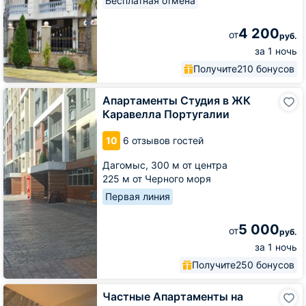
Бесплатная отмена
4 200
от
руб.
за 1 ночь
Получите
210 бонусов
Апартаменты
Апартаменты Студия в ЖК
Студия
Каравелла Португалии
в
ЖК
10
6 отзывов гостей
Каравелла
Португалии
Дагомыс,
300 м от центра
225 м от Черного моря
Первая линия
5 000
от
руб.
за 1 ночь
Получите
250 бонусов
Частные
Частные Апартаменты на
Апартаменты