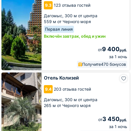
9.3
123 отзыва гостей
Дагомыс,
300 м от центра
559 м от Черного моря
Первая линия
Включён завтрак, обед и ужин
9 400
от
руб.
за 1 ночь
Получите
470 бонусов
Отель
Отель Колизей
Колизей
9.4
203 отзыва гостей
Дагомыс,
300 м от центра
265 м от Черного моря
3 450
от
руб.
за 1 ночь