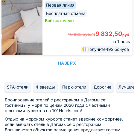
Первая линия
Бесплатная отмена
Всё включено
9 832,50
10 925
руб.
от
руб.
за 1 ночь
Получите
492 бонуса
НАВЕРХ
SPA-отели
4 звезды
Парк-отели
Дорогие
Лучши
Бронирование отелей с рестораном в Дагомысе:
гостиницы у моря по ценам 2026 года с честными
отзывами туристов на 101Hotels.com!
Отдых на морском курорте станет вдвойне комфортнее,
если выбрать отель в Дагомысе с рестораном.
Большинство объектов размещения предлагают гостям