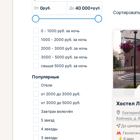
0
40 000+
От
руб.
До
руб.
Сортировать
0
-
1000
руб.
за ночь
1000
-
2000
руб.
за ночь
2000
-
3000
руб.
за ночь
3000
-
5000
руб.
за ночь
свыше
5000
руб.
за ночь
Популярные
Отели
от
2000
до
3000
руб.
от
3000
до
5000
руб.
Хостел 
Завтрак включён
Екатеринб
Вайнера, д. 6
5 звезд
До центра
4 звезды
Геологич
3 звезды
6 мин