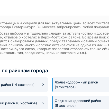
 странице мы собрали для вас актуальные цены во всех хостел
города Екатеринбург. Вы можете забронировать любой понрави
бства выбора мы тщательно следим за актуальностью и достов
ен, отзывов о хостелах в Верх-Исетском районе. Во время поис
дится сканирование данных, предоставленными самими объект
ния слишком много и сложно остановиться на одном из них — 
Екатеринбурга слева, которые позволяют отобразить только об
ыставить тип, звездность, наличие завтрака и т.п.).
 по районам города
Железнодорожный район
 район
(14 хостелов)
(9 хостелов)
Орджоникидзевский район
кий район
(6 хостелов)
(5 хостелов)