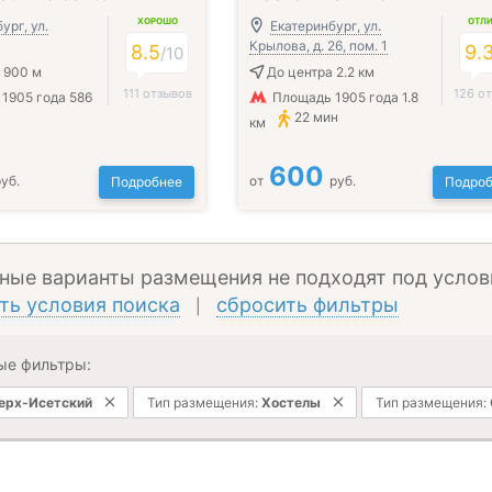
ХОРОШО
ОТЛ
ург, ул.
Екатеринбург, ул.
Крылова, д. 26, пом. 1
8.5
9.
/
10
 900 м
До центра 2.2 км
111 отзывов
126 о
1905 года 586
Площадь 1905 года 1.8
22 мин
км
600
уб.
от
руб.
Подробнее
Подроб
ные варианты размещения не подходят под услов
ть условия поиска
сбросить фильтры
|
ые фильтры:
ерх-Исетский
Тип размещения:
Хостелы
Тип размещения: