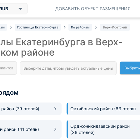
RUB
ДОБАВИТЬ ОБЪЕКТ РАЗМЕЩЕНИЯ
сии
Гостиницы Екатеринбурга
По районам
Верх-Исетский
лы Екатеринбурга в Верх-
ском районе
Выбрать
рядом
 район
(79 отелей)
Октябрьский район
(63 отеля)
Орджоникидзевский район
й район
(41 отель)
(36 отелей)