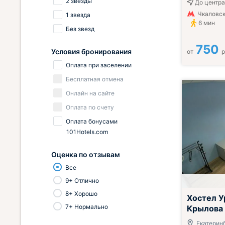
2 звезды
До центра
Чкаловск
1 звезда
6 мин
Без звезд
750
Условия бронирования
от
р
Оплата при заселении
Бесплатная отмена
Онлайн на сайте
Оплата по счету
Оплата бонусами
101Hotels.com
Оценка по отзывам
Все
9+ Отлично
8+ Хорошо
Хостел У
7+ Нормально
Крылова
Екатеринб