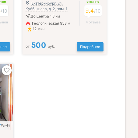
ИЧНО
ОТЛИЧНО
Екатеринбург, ул.
Куйбышева, д. 2, пом. 1
3
9.4
/
10
/
10
До центра 1.8 км
зывов
4 отзыва
Геологическая 958 м
12 мин
500
от
руб.
нее
Подробнее
Wi-Fi