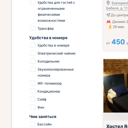
Удобства для гостей с
Екатеринб
Бебеля, д. 11
ограниченными
физическими
До центра
возможностями
Динамо 2
29 мин
Трансфер
Удобства в номере
450
от
Удобства в номере
Электрический чайник
Холодильник
Звукоизолированные
номера
ЖК-телевизор
Кондиционер
Сейф
Фен
Чем заняться
Бассейн
Хостел R