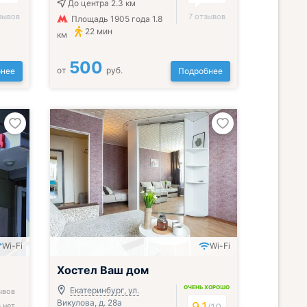
До центра 2.3 км
зывов
7 отзывов
Площадь 1905 года 1.8
22 мин
км
500
от
руб.
нее
Подробнее
Wi-Fi
Wi-Fi
Хостел Ваш дом
ОЧЕНЬ ХОРОШО
Екатеринбург, ул.
ывов
Викулова, д. 28а
9.1
 нет