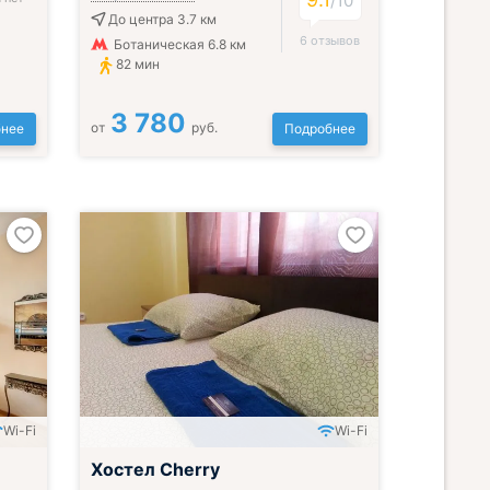
/
10
До центра 3.7 км
6 отзывов
Ботаническая 6.8 км
82 мин
3 780
от
руб.
нее
Подробнее
Wi-Fi
Wi-Fi
Хостел Cherry