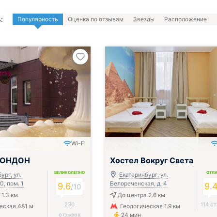
:
Популярность
Оценка по отзывам
Звезды
Расположение
Wi-Fi
ЛОНДОН
Хостел Вокруг Света
ВЕЛИКОЛЕПНО
ОТЛ
ург, ул.
Екатеринбург, ул.
0, пом. 1
Белореченская, д. 4
9.6
9.
/
10
 1.3 км
До центра 2.6 км
230
114 о
еская 481 м
Геологическая 1.9 км
отзывов
24 мин