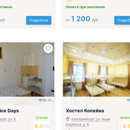
 отмена
Оплата при заселении
1 200
руб.
от
руб.
Подробнее
Подроб
Wi-Fi
ice Days
Хостел Копейка
ОТЛИЧНО
ВЕЛИК
ург, ул. 8
Екатеринбург, ул. Анри
7
Барбюса, д. 6
9.4
9.
/
10