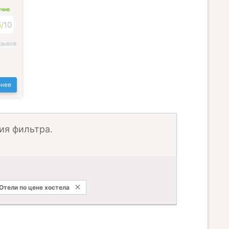
ИЧНО
3
/
10
тзывов
нее
ия фильтра.
Отели по цене хостела