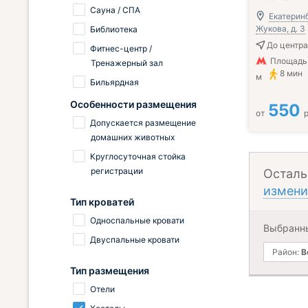
Сауна / СПА
Екатеринб
Жукова, д. 3
Библиотека
До центра
Фитнес-центр /
Площадь 
Тренажерный зал
8 мин
м
Бильярдная
Особенности размещения
550
от
р
Допускается размещение
домашних животных
Круглосуточная стойка
регистрации
Осталь
измени
Тип кроватей
Односпальные кровати
Выбранн
Двуспальные кровати
Район:
В
Тип размещения
Отели