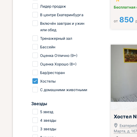
Лидер продаж
Бесплатная
В центре Екатеринбурга
850
от
Включён завтрак и ужин
или обед
Тренажерный зал
Бассейн
Оценка Отлично (9+)
Оценка Хорошо (8+)
Бар/ресторан
Хостелы
С домашними животными
Звезды
5 звезд
Хостел N
4 звезды
Екатеринб
3 звезды
Марта, д. 16