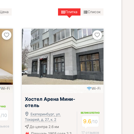
Цена
Плитка
Список
Wi-Fi
Wi-Fi
Хостел Арена Мини-
отель
ИЧНО
ВЕЛИКОЛЕПНО
4
Екатеринбург, ул.
/
10
Токарей, д. 27, к. 2
9.6
/
10
тзывов
До центра 2.6 км
17 отзывов
Площадь 1905 года 2.2