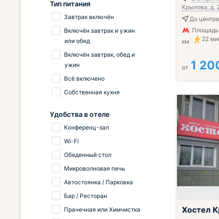
Тип питания
Крылова, д. 
Завтрак включён
До центра
Площадь 
Включён завтрак и ужин
22 ми
или обед
км
Включён завтрак, обед и
1 20
ужин
от
Всё включено
Собственная кухня
Удобства в отеле
Конференц-зал
Wi-Fi
Обеденный стол
Микроволновая печь
Автостоянка / Парковка
Бар / Ресторан
Хостел К
Прачечная или Химчистка