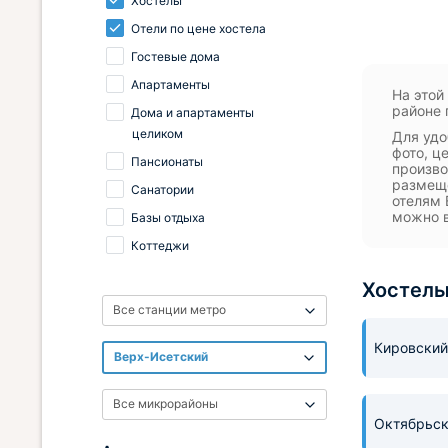
Хостелы
Отели по цене хостела
Гостевые дома
Апартаменты
На этой
районе 
Дома и апартаменты
целиком
Для удо
фото, ц
Пансионаты
произво
размеще
Санатории
отелям 
можно в
Базы отдыха
Коттеджи
Хостелы
Все станции метро
Кировский
Верх-Исетский
Все микрорайоны
Октябрьс