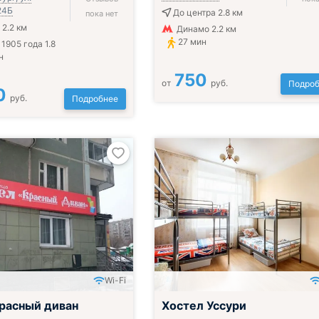
24Б
До центра 2.8 км
пока нет
 2.2 км
Динамо 2.2 км
27 мин
1905 года 1.8
н
750
от
руб.
Подроб
0
руб.
Подробнее
Wi-Fi
расный диван
Хостел Уссури