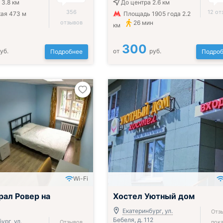
 3.8 км
До центра 2.6 км
356
12 от
ая 473 м
Площадь 1905 года 2.2
отзывов
26 мин
км
300
уб.
от
руб.
Подробнее
Подроб
Wi-Fi
рал Ровер на
Хостел Уютный дом
Екатеринбург, ул.
Отз
Бебеля, д. 112
ург, ул.
Отзывов
пока