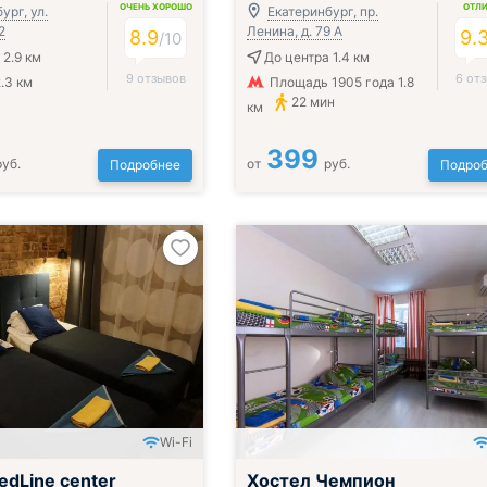
ОЧЕНЬ ХОРОШО
ОТЛ
ург, ул.
Екатеринбург, пр.
2
Ленина, д. 79 А
8.9
9.
/
10
 2.9 км
До центра 1.4 км
9 отзывов
6 от
.3 км
Площадь 1905 года 1.8
22 мин
км
399
руб.
от
руб.
Подробнее
Подроб
Wi-Fi
edLine center
Хостел Чемпион