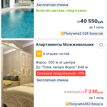
Бесплатная отмена
Включён завтрак, обед и ужин
40 550
от
руб.
за 1 ночь
Получите
2 028 бонусов
Апартаменты
Апартаменты Можживельник
Можживельник
10
4 отзыва гостей
Форос,
500 м от центра
До "Пляж лагеря Форос" 646 м
Сезонное предложение -10%
Бесплатная отмена
7 236
8 040
руб.
от
руб.
за 1 ночь
Получите
362 бонуса