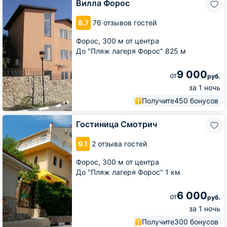
Вилла Форос
Форос
8.7
76 отзывов гостей
Форос,
300 м от центра
До "Пляж лагеря Форос" 825 м
9 000
от
руб.
за 1 ночь
Получите
450 бонусов
Гостиница
Гостиница Смотрич
Смотрич
9.1
2 отзыва гостей
Форос,
300 м от центра
До "Пляж лагеря Форос" 1 км
6 000
от
руб.
за 1 ночь
Получите
300 бонусов