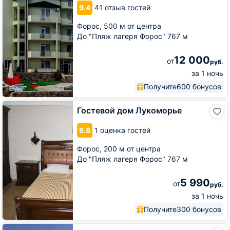
Green
9.4
41 отзыв гостей
Hill
Форос,
500 м от центра
До "Пляж лагеря Форос" 767 м
12 000
от
руб.
за 1 ночь
Получите
600 бонусов
Гостевой
Гостевой дом Лукоморье
дом
Лукоморье
9.8
1 оценка гостей
Форос,
200 м от центра
До "Пляж лагеря Форос" 767 м
5 990
от
руб.
за 1 ночь
Получите
300 бонусов
Вилла