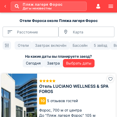
Пляж лагеря Форос
Даты неизвестны
Отели Фороса около Пляжа лагеря Форос
Расстояние
Карта
Отели
Завтрак включён
Бассейн
5 звёзд
В
Сегодня
Завтра
Выбрать даты
Отель
LUCIANO
WELLNESS
Отель LUCIANO WELLNESS & SPA
&
FOROS
SPA
FOROS
10
5 отзывов гостей
Форос,
700 м от центра
До "Пляж лагеря Форос" 105 м