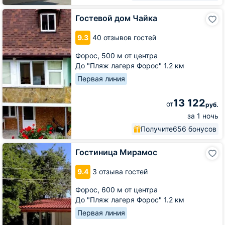
Гостевой
Гостевой дом Чайка
дом
Чайка
9.3
40 отзывов гостей
Форос,
500 м от центра
До "Пляж лагеря Форос" 1.2 км
Первая линия
13 122
от
руб.
за 1 ночь
Получите
656 бонусов
Гостиница
Гостиница Мирамос
Мирамос
9.4
3 отзыва гостей
Форос,
600 м от центра
До "Пляж лагеря Форос" 1.2 км
Первая линия