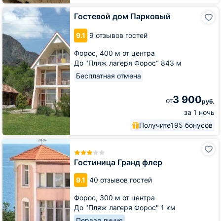
Гостевой
Гостевой дом Парковый
дом
Парковый
9.1
9 отзывов гостей
Форос,
400 м от центра
До "Пляж лагеря Форос" 843 м
Бесплатная отмена
3 900
от
руб.
за 1 ночь
Получите
195 бонусов
Гостиница
Гранд
флер
Гостиница Гранд флер
9.1
40 отзывов гостей
Форос,
300 м от центра
До "Пляж лагеря Форос" 1 км
Первая линия