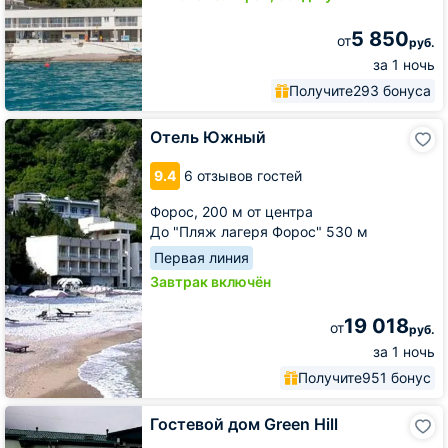
5 850
от
руб.
за 1 ночь
Получите
293 бонуса
Отель
Отель Южный
Южный
9.4
6 отзывов гостей
Форос,
200 м от центра
До "Пляж лагеря Форос" 530 м
Первая линия
Завтрак включён
19 018
от
руб.
за 1 ночь
Получите
951 бонус
Гостевой
Гостевой дом Green Hill
дом