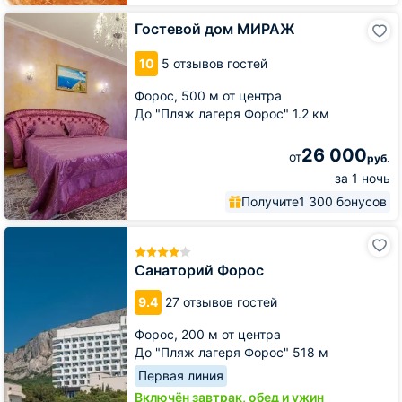
Гостевой
Гостевой дом МИРАЖ
дом
МИРАЖ
10
5 отзывов гостей
Форос,
500 м от центра
До "Пляж лагеря Форос" 1.2 км
26 000
от
руб.
за 1 ночь
Получите
1 300 бонусов
Санаторий
Форос
Санаторий Форос
9.4
27 отзывов гостей
Форос,
200 м от центра
До "Пляж лагеря Форос" 518 м
Первая линия
Включён завтрак, обед и ужин