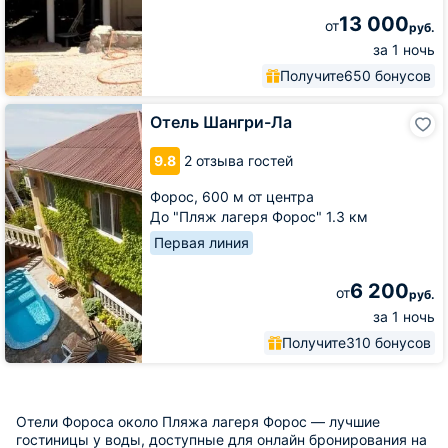
13 000
от
руб.
за 1 ночь
Получите
650 бонусов
Отель
Отель Шангри-Ла
Шангри-
Ла
9.8
2 отзыва гостей
Форос,
600 м от центра
До "Пляж лагеря Форос" 1.3 км
Первая линия
6 200
от
руб.
за 1 ночь
Получите
310 бонусов
Отели Фороса около Пляжа лагеря Форос — лучшие
гостиницы у воды, доступные для онлайн бронирования на