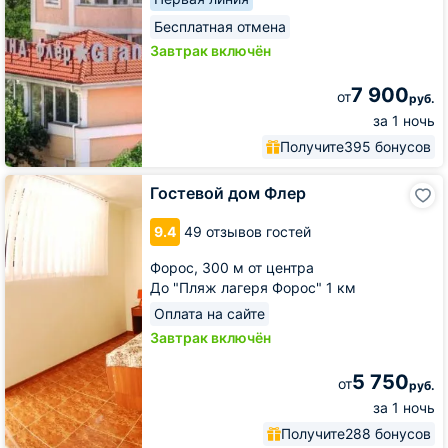
Бесплатная отмена
Завтрак включён
7 900
от
руб.
за 1 ночь
Получите
395 бонусов
Гостевой
Гостевой дом Флер
дом
Флер
9.4
49 отзывов гостей
Форос,
300 м от центра
До "Пляж лагеря Форос" 1 км
Оплата на сайте
Завтрак включён
5 750
от
руб.
за 1 ночь
Получите
288 бонусов